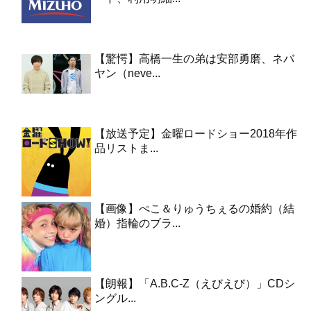
【驚愕】高橋一生の弟は安部勇磨、ネバ
ヤン（neve...
【放送予定】金曜ロードショー2018年作
品リストま...
【画像】ぺこ＆りゅうちぇるの婚約（結
婚）指輪のブラ...
【朗報】「A.B.C-Z（えびえび）」CDシ
ングル...