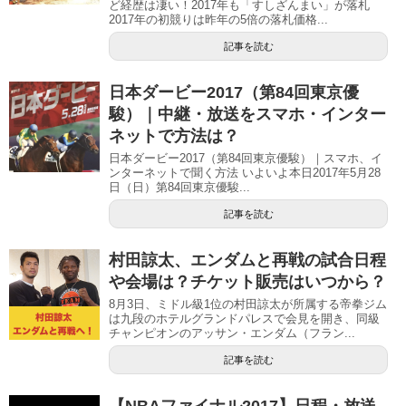
ど経歴は凄い！2017年も「すしざんまい」が落札
2017年の初競りは昨年の5倍の落札価格...
記事を読む
日本ダービー2017（第84回東京優
駿）｜中継・放送をスマホ・インター
ネットで方法は？
日本ダービー2017（第84回東京優駿）｜スマホ、イ
ンターネットで聞く方法 いよいよ本日2017年5月28
日（日）第84回東京優駿...
記事を読む
村田諒太、エンダムと再戦の試合日程
や会場は？チケット販売はいつから？
8月3日、ミドル級1位の村田諒太が所属する帝拳ジム
は九段のホテルグランドパレスで会見を開き、同級
チャンピオンのアッサン・エンダム（フラン...
記事を読む