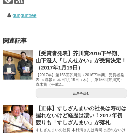
ウ
い
ウ
で
(
で
開
新
開
き
し
き
gunguntree
ま
い
ま
す
ウ
す
)
ィ
)
ン
ド
ウ
で
関連記事
開
き
ま
す
【受賞者発表】芥川賞2016下半期、
)
山下澄人『しんせかい』が受賞決定！
（2017年1月19日）
【2017年】第156回芥川賞（2016下半期）受賞者発
表 ＜速報＞ 本日1月19日（木）、第156回芥川賞・
直木賞（平成2...
記事を読む
【正体】すしざんまいの社長は寿司は
握れないけど経歴は凄い！2017年初
競りも「すしざんまい」が落札
すしざんまいの社長 木村清さんは寿司は握れないけ