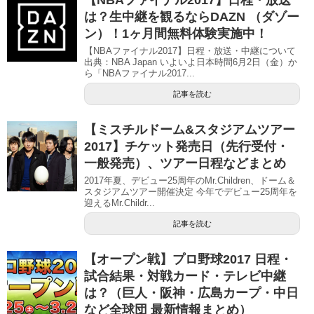
【NBAファイナル2017】日程・放送
は？生中継を観るならDAZN （ダゾー
ン）！1ヶ月間無料体験実施中！
【NBAファイナル2017】日程・放送・中継について
出典：NBA Japan いよいよ日本時間6月2日（金）か
ら「NBAファイナル2017...
記事を読む
【ミスチルドーム&スタジアムツアー
2017】チケット発売日（先行受付・
一般発売）、ツアー日程などまとめ
2017年夏、デビュー25周年のMr.Children、ドーム＆
スタジアムツアー開催決定 今年でデビュー25周年を
迎えるMr.Childr...
記事を読む
【オープン戦】プロ野球2017 日程・
試合結果・対戦カード・テレビ中継
は？（巨人・阪神・広島カープ・中日
など全球団 最新情報まとめ）