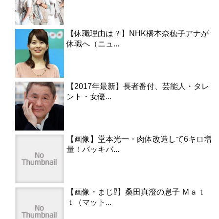
【休職理由は？】NHK橋本奈穂子アナが
休職へ（ニュ...
【2017年最新】長者番付、芸能人・タレ
ント・女優...
【画像】堂本光一・肉体改造して6キロ増
量！バッキバ...
【画像・まじ⁉︎】桑田真澄の息子 Ｍａｔ
ｔ（マット...