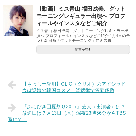
【動画】ミス青山 福田成美、グット
モーニングレギュラー出演へ プロフ
ィールやインスタなどご紹介
ミス青山 福田成美、グットモーニングレギュラー出
演へ プロフィールやインスタなどご紹介 1月4日のテ
レビ朝日系「グッドモーニング」にミス青...
記事を読む
【さっしー愛用】CLIO（クリオ）のアイシャド
ウは話題の韓国コスメ！総選挙で質問多数
『あらびき団夏祭り2017』芸人（出演者）は？
放送日は７月13日（木）深夜23時56分からTBS
系にて！