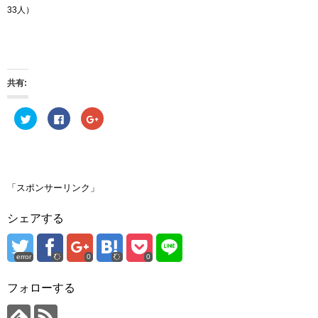
33人）
共有:
ク
F
ク
リ
a
リ
ッ
c
ッ
ク
e
ク
し
b
し
て
o
て
T
o
G
w
k
o
i
で
o
「スポンサーリンク」
t
共
g
t
有
l
e
す
e
シェアする
r
る
+
で
に
で
共
は
共
有
ク
有
(
リ
(
error
0
0
新
ッ
新
し
ク
し
い
し
い
ウ
て
ウ
フォローする
ィ
く
ィ
ン
だ
ン
ド
さ
ド