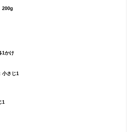
00g
各1かけ
：小さじ1
じ1