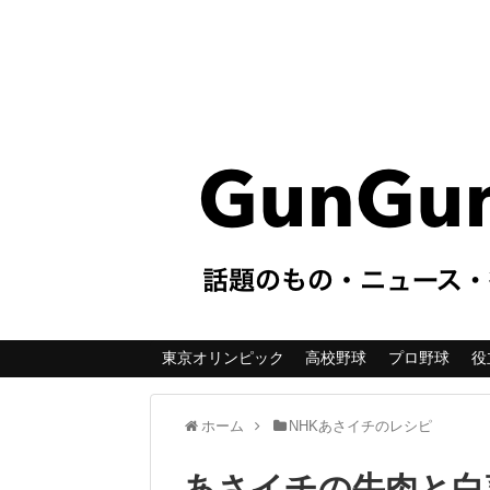
東京オリンピック
高校野球
プロ野球
役
ホーム
NHKあさイチのレシピ
あさイチの牛肉と