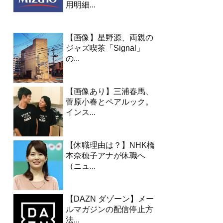
用明細...
【画像】星野源、両親の
ジャズ喫茶「Signal」
の...
【画像あり】三浦春馬、
菅原小春とペアルック。
インス...
【休職理由は？】NHK橋
本奈穂子アナが休職へ
（ニュ...
【DAZN ダゾーン】メー
ルマガジンの配信停止方
法...