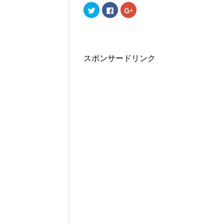
ク
F
ク
リ
a
リ
ッ
c
ッ
ク
e
ク
し
b
し
て
o
て
T
o
G
w
k
o
i
で
o
スポンサードリンク
t
共
g
t
有
l
e
す
e
r
る
+
で
に
で
共
は
共
有
ク
有
(
リ
(
新
ッ
新
し
ク
し
い
し
い
ウ
て
ウ
ィ
く
ィ
ン
だ
ン
ド
さ
ド
ウ
い
ウ
で
(
で
開
新
開
き
し
き
ま
い
ま
す
ウ
す
)
ィ
)
ン
ド
ウ
で
開