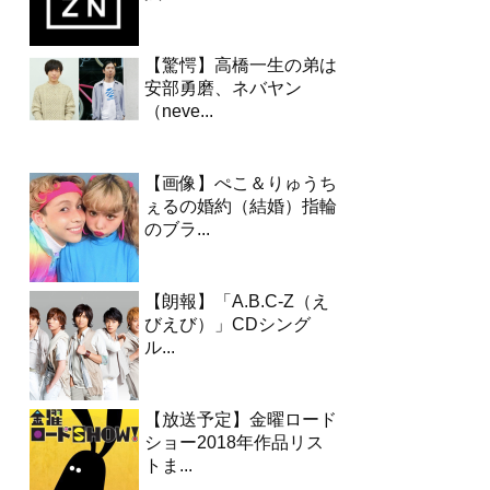
【驚愕】高橋一生の弟は
安部勇磨、ネバヤン
（neve...
【画像】ぺこ＆りゅうち
ぇるの婚約（結婚）指輪
のブラ...
【朗報】「A.B.C-Z（え
びえび）」CDシング
ル...
【放送予定】金曜ロード
ショー2018年作品リス
トま...