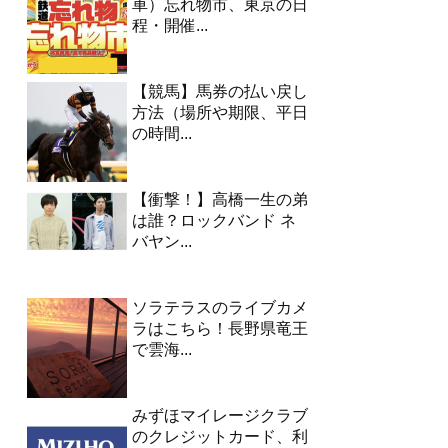
車）忘れ物市、東京の日
程・開催...
【競馬】馬券の払い戻し
方法（場所や期限、平日
の時間...
【衝撃！】高橋一生の弟
は誰？ロックバンド ネ
バヤン...
ソラテラスのライブカメ
ラはこちら！長野県竜王
で雲海...
みずほマイレージクラブ
のクレジットカード、利