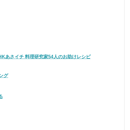
 NHKあさイチ 料理研究家54人のお助けレシピ
ング
る