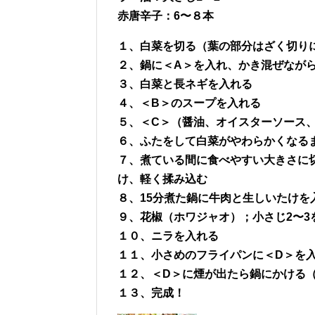
赤唐辛子：6〜８本
１、白菜を切る（葉の部分はざく切りに
２、鍋に＜A＞を入れ、かき混ぜなが
３、白菜と長ネギを入れる
４、＜B＞のスープを入れる
５、＜C＞（醤油、オイスターソース
６、ふたをして白菜がやわらかくなるま
７、煮ている間に食べやすい大きさに
け、軽く揉み込む
８、15分煮た鍋に牛肉と生しいたけを
９、花椒（ホワジャオ）；小さじ2〜3
１０、ニラを入れる
１１、小さめのフライパンに＜D＞を
１２、＜D＞に煙が出たら鍋にかける
１３、完成！