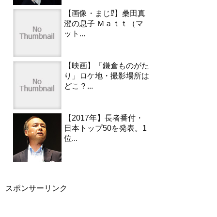
【画像・まじ⁉︎】桑田真
澄の息子 Ｍａｔｔ（マ
ット...
【映画】「鎌倉ものがた
り」ロケ地・撮影場所は
どこ？...
【2017年】長者番付・
日本トップ50を発表。1
位...
スポンサーリンク