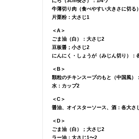
にら（3cm長さ）：1/4ワ
牛薄切り肉（食べやすい大きさに切る）2
片栗粉：大さじ1
＜A＞
ごま油（白）：大さじ2
豆板醤；小さじ2
にんにく・しょうが（みじん切り）：
＜B＞
顆粒のチキンスープのもと（中国風）
水：カップ2
＜C＞
醤油、オイスターソース、酒：各大さ
＜D＞
ごま油（白）；大さじ2
ラー油：大さじ1〜2