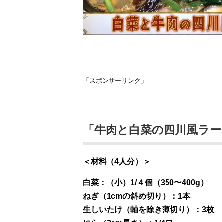
「スポンサーリンク」
「牛肉と白菜の四川風ラー
＜材料（4人分）＞
白菜：（小）1/４個（350〜400g）
ねぎ（1cmの斜め切り）：1本
生しいたけ（軸を除き薄切り）：3枚