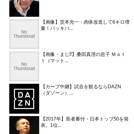
【画像】堂本光一・肉体改造して6キロ増
量！バッキバ...
【画像・まじ⁉︎】桑田真澄の息子 Ｍａｔ
ｔ（マット...
【カープ中継】試合を観るならDAZN
（ダゾーン）...
【2017年】長者番付・日本トップ50を発
表。1位...