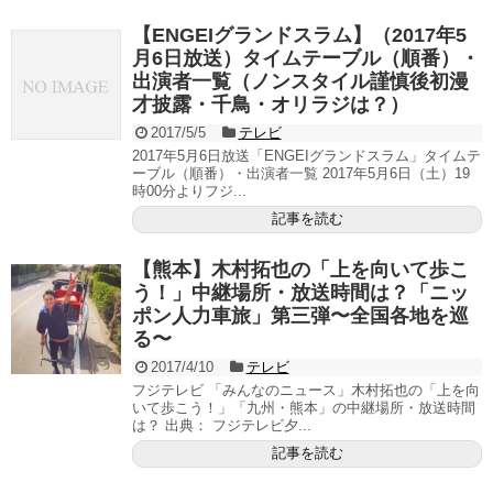
【ENGEIグランドスラム】（2017年5
月6日放送）タイムテーブル（順番）・
出演者一覧（ノンスタイル謹慎後初漫
才披露・千鳥・オリラジは？）
2017/5/5
テレビ
2017年5月6日放送「ENGEIグランドスラム」タイムテ
ーブル（順番）・出演者一覧 2017年5月6日（土）19
時00分よりフジ...
記事を読む
【熊本】木村拓也の「上を向いて歩こ
う！」中継場所・放送時間は？「ニッ
ポン人力車旅」第三弾〜全国各地を巡
る〜
2017/4/10
テレビ
フジテレビ 「みんなのニュース」木村拓也の「上を向
いて歩こう！」「九州・熊本」の中継場所・放送時間
は？ 出典： フジテレビ夕...
記事を読む