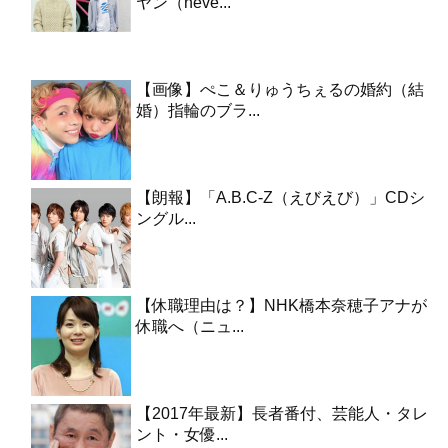
ヤン（neve...
【画像】ぺこ＆りゅうちぇるの婚約（結
婚）指輪のブラ...
【朗報】「A.B.C-Z（えびえび）」CDシ
ングル...
【休職理由は？】NHK橋本奈穂子アナが
休職へ（ニュ...
【2017年最新】長者番付、芸能人・タレ
ント・女優...