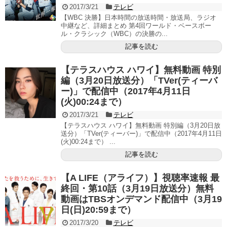
2017/3/21
テレビ
【WBC 決勝】日本時間の放送時間・放送局、ラジオ
中継など、詳細まとめ 第4回ワールド・ベースボー
ル・クラシック（WBC）の決勝の...
記事を読む
【テラスハウス ハワイ】無料動画 特別
編（3月20日放送分）「TVer(ティーバ
ー)」で配信中（2017年4月11日
(火)00:24まで）
2017/3/21
テレビ
【テラスハウス ハワイ】無料動画 特別編（3月20日放
送分）「TVer(ティーバー)」で配信中（2017年4月11日
(火)00:24まで） ...
記事を読む
【A LIFE（アライフ）】視聴率速報 最
終回・第10話（3月19日放送分）無料
動画はTBSオンデマンド配信中（3月19
日(日)20:59まで）
2017/3/20
テレビ