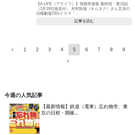
【A LIFE（アライフ）】視聴率速報 最終回・第10話
（3月19日放送分） 木村拓哉（キムタク）さん主演の
日曜劇場TBSドラマ「...
記事を読む
1
2
3
4
5
6
7
8
9
今週の人気記事
【最新情報】鉄道（電車）忘れ物市、東
京の日程・開催...