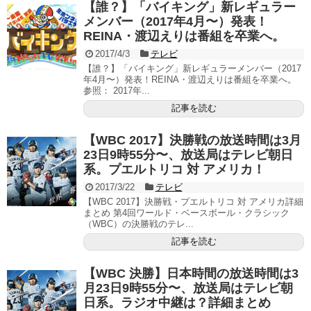
【誰？】「バイキング」新レギュラー
メンバー（2017年4月〜）発表！
REINA・渡辺えりは番組を卒業へ。
2017/4/3
テレビ
【誰？】「バイキング」新レギュラーメンバー（2017
年4月〜）発表！REINA・渡辺えりは番組を卒業へ。
参照： 2017年...
記事を読む
【WBC 2017】決勝戦の放送時間は3月
23日9時55分〜、放送局はテレビ朝日
系。プエルトリコ 対 アメリカ！
2017/3/22
テレビ
【WBC 2017】決勝戦・プエルトリコ 対 アメリカ詳細
まとめ 第4回ワールド・ベースボール・クラシック
（WBC）の決勝戦のテレ...
記事を読む
【WBC 決勝】日本時間の放送時間は3
月23日9時55分〜、放送局はテレビ朝
日系。ラジオ中継は？詳細まとめ