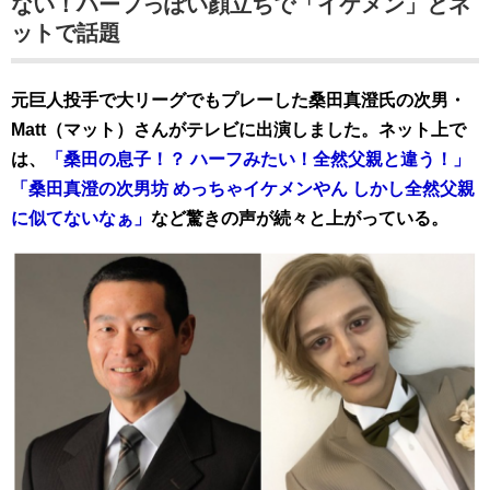
ない！ハーフっぽい顔立ちで「イケメン」とネ
ットで話題
元巨人投手で大リーグでもプレーした桑田真澄氏の次男・
Matt（マット）さんがテレビに出演しました
。ネット上で
は、
「桑田の息子！？ ハーフみたい！全然父親と違う！」
「桑田真澄の次男坊 めっちゃイケメンやん しかし全然父親
に似てないなぁ」
など驚きの声が続々と上がっている。