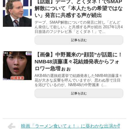
【話題】デーブ、とくダネ！でSMAP
解散について「本人たちの希望ではな
い」発言に共感する声が続出
デーブ、SMAP解散についての発言に対し「どんど
ん発信して欲しい」と共感する声が続出 2017年1月4
日放送のフジテレビ系「とくダネ！」で...
記事を読む
【画像】中野麗来の“顔芸”が話題に！
NMB48須藤凜々花結婚発表からフォ
ロワー急増ぉぉ
AKB48の選抜総選挙で結婚発表したNMB48須藤凜々
花が大きな反響を呼んでいますが、思わぬ形で注目
を浴びているのが、NMB48の中野麗来（...
記事を読む
映画「ラーメン食いてぇ！」に葵わかな出演か⁉︎