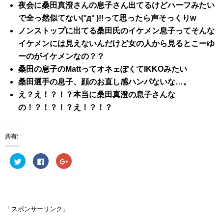
夜会に桑田真澄さんの息子さん出てるけどハーフみたい
で全っ然似てない(°д° )!!って思ったら声そっくりw
ノンストップに出てる桑田氏のイケメン息子ってそんな
イケメンには見えないんだけど女の人から見るとこーゆ
ーのがイケメンなの？？
桑田の息子のMattってオネェぽくてIKKOみたい
桑田選手の息子、顔のお直し感ハンパないな…。
え？え！？！？本当に桑田真澄の息子さんな
の！？！？！？え！？！？
共有:
ク
F
ク
リ
a
リ
ッ
c
ッ
ク
e
ク
し
b
し
て
o
て
T
o
G
w
k
o
i
で
o
「スポンサーリンク」
t
共
g
t
有
l