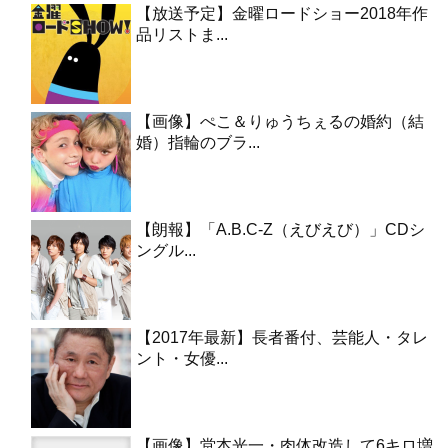
【放送予定】金曜ロードショー2018年作
品リストま...
【画像】ぺこ＆りゅうちぇるの婚約（結
婚）指輪のブラ...
【朗報】「A.B.C-Z（えびえび）」CDシ
ングル...
【2017年最新】長者番付、芸能人・タレ
ント・女優...
【画像】堂本光一・肉体改造して6キロ増