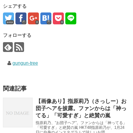
e
す
e
シェアする
r
る
+
で
に
で
共
は
共
有
ク
有
(
リ
(
error
0
0
新
ッ
新
し
ク
し
い
し
い
ウ
て
ウ
フォローする
ィ
く
ィ
ン
だ
ン
ド
さ
ド
ウ
い
ウ
で
(
で
開
新
開
き
し
き
gungun-tree
ま
い
ま
す
ウ
す
)
ィ
)
ン
ド
ウ
で
関連記事
開
き
ま
す
【画像あり】指原莉乃（さっしー）お
)
団子ヘアを披露。ファンからは「神っ
てる」「可愛すぎ」と絶賛の嵐
指原莉乃、“お団子ヘア”。ファンからは「神ってる」
「可愛すぎ」と絶賛の嵐 HKT48指原莉乃が、1月24
日に自身のインスタグラムで珍しいお団...