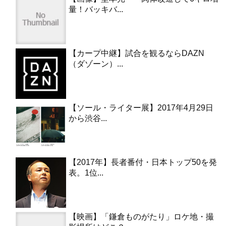
量！バッキバ...
【カープ中継】試合を観るならDAZN
（ダゾーン）...
【ソール・ライター展】2017年4月29日
から渋谷...
【2017年】長者番付・日本トップ50を発
表。1位...
【映画】「鎌倉ものがたり」ロケ地・撮