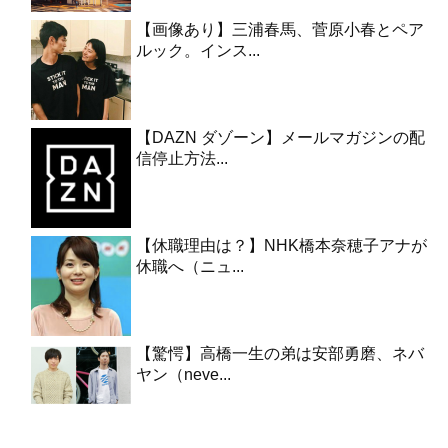
【画像あり】三浦春馬、菅原小春とペア
ルック。インス...
【DAZN ダゾーン】メールマガジンの配
信停止方法...
【休職理由は？】NHK橋本奈穂子アナが
休職へ（ニュ...
【驚愕】高橋一生の弟は安部勇磨、ネバ
ヤン（neve...