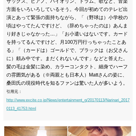
サックス、ピアノ、バイオリン、ドラム、歌など、音楽
方面をいろいろしているそう。今回が初めてのテレビ出
演とあって緊張の面持ちながら、「（野球は）小学校の
頃はやってたんですけど、（辞めちゃったのは）あんま
り好きじゃなかった…」「お小遣いはないです。カード
を持ってるんですけど、月100万円行っちゃったことあ
る」「（カードは）ゴールドで、ブラックは（お父さん
に）頼み中です。まだくれないんです」などと答えた。
髪の毛は金髪に染め、カラーコンタクト、細身でハーフ
の雰囲気がある（※両親とも日本人）Mattさんの姿に、
桑田氏の現役時代を知るファンは驚いた人が多いよう。
引用元：
http://www.excite.co.jp/News/entertainment_g/20170113/Narinari_2017
0113_41753.html