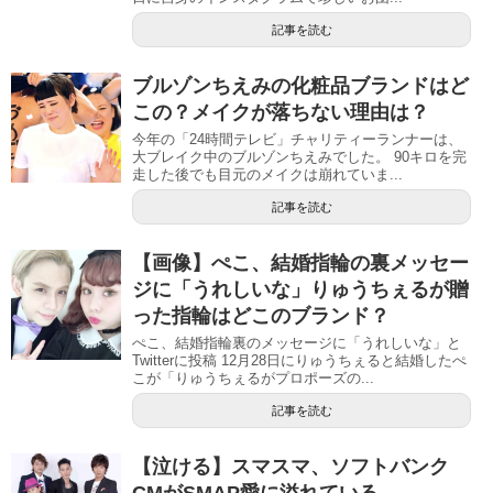
記事を読む
ブルゾンちえみの化粧品ブランドはど
この？メイクが落ちない理由は？
今年の「24時間テレビ」チャリティーランナーは、
大ブレイク中のブルゾンちえみでした。 90キロを完
走した後でも目元のメイクは崩れていま...
記事を読む
【画像】ぺこ、結婚指輪の裏メッセー
ジに「うれしいな」りゅうちぇるが贈
った指輪はどこのブランド？
ぺこ、結婚指輪裏のメッセージに「うれしいな」と
Twitterに投稿 12月28日にりゅうちぇると結婚したぺ
こが「りゅうちぇるがプロポーズの...
記事を読む
【泣ける】スマスマ、ソフトバンク