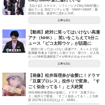
CMがSMAP愛に溢れている
【泣ける】スマスマ、ソフトバンクCMがSMAP愛に
溢れている 26日フジテレビ系「SMAP×SMAP」最
終回が放送。放送中に流れたSoft...
記事を読む
【動画】絶対に笑ってはいけない高瀬
アナ（NHK）、笑いをこらえて5分ニ
ュース「ピコ太郎ウケ」が話題に
「絶対に笑ってはいけない高瀬アナ」ネット上で話
題沸騰 昨春まで担当した朝ドラの「昼ウケ」が人気
だったNHK高瀬耕造アナが昨年の大みそかのN...
記事を読む
【画像】松井珠理奈が金髪に！ドラマ
「豆腐プロレス」役作りで変身。「す
ごく似合ってる！」と大絶賛
SKE48松井珠理奈が金髪に。ドラマ「豆腐プロレ
ス」役作りで変身。「すごく似合ってる！」と大絶
賛 2017年1月21日(土)より、AKB4...