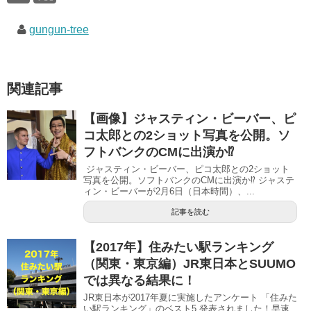
で
(
で
開
新
開
き
し
き
gungun-tree
ま
い
ま
す
ウ
す
)
ィ
)
ン
ド
ウ
で
関連記事
開
き
ま
す
【画像】ジャスティン・ビーバー、ピ
)
コ太郎との2ショット写真を公開。ソ
フトバンクのCMに出演か⁉︎
ジャスティン・ビーバー、ピコ太郎との2ショット
写真を公開。ソフトバンクのCMに出演か⁉︎ ジャステ
ィン・ビーバーが2月6日（日本時間）、...
記事を読む
【2017年】住みたい駅ランキング
（関東・東京編）JR東日本とSUUMO
では異なる結果に！
JR東日本が2017年夏に実施したアンケート 「住みた
い駅ランキング」のベスト5 発表されました！早速