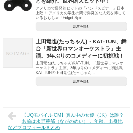
どを紹介。世界的大ヒット中！
アメリカで爆発的ヒットの「ハンドスピナー」日本
上陸！ アメリカの学生の間で爆発的な人気を博して
いるおもちゃ「Fidget Spin...
記事を読む
上田竜也(たっちゃん)・KAT-TUN、舞
台「新世界ロマンオーケストラ」主
演。3年ぶりのコメディーに初挑戦！
上田竜也(たっちゃん)KAT-TUN、「新世界ロマンオ
ーケストラ」主演。3年ぶりのコメディーに初挑戦
KAT-TUNの上田竜也(たっちゃん...
記事を読む
【UQモバイル CM】真ん中の女優（JK）は誰？
名前は永野芽郁（ながのめい） 。年齢、出身地
などプロフィールまとめ