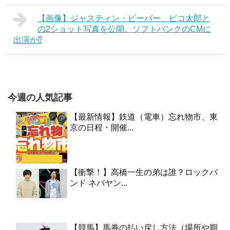
【画像】ジャスティン・ビーバー、ピコ太郎と
の2ショット写真を公開。ソフトバンクのCMに
出演か⁉︎
今週の人気記事
【最新情報】鉄道（電車）忘れ物市、東
京の日程・開催...
【衝撃！】高橋一生の弟は誰？ロックバ
ンド ネバヤン...
【競馬】馬券の払い戻し方法（場所や期