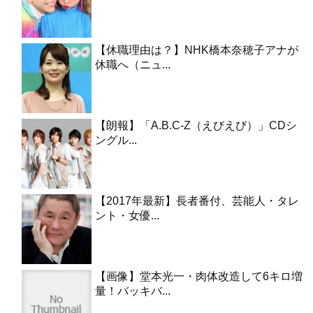
【休職理由は？】NHK橋本奈穂子アナが
休職へ（ニュ...
【朗報】「A.B.C-Z（えびえび）」CDシ
ングル...
【2017年最新】長者番付、芸能人・タレ
ント・女優...
【画像】堂本光一・肉体改造して6キロ増
量！バッキバ...