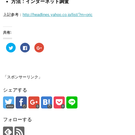
方法：インターネット調査
上記参考：
http://headlines.yahoo.co.jp/list/?m=oric
共有:
ク
F
ク
リ
a
リ
ッ
c
ッ
ク
e
ク
し
b
し
て
o
て
T
o
G
w
k
o
i
で
o
「スポンサーリンク」
t
共
g
t
有
l
e
す
e
シェアする
r
る
+
で
に
で
共
は
共
有
ク
有
(
リ
(
error
0
0
新
ッ
新
し
ク
し
い
し
い
ウ
て
ウ
フォローする
ィ
く
ィ
ン
だ
ン
ド
さ
ド
ウ
い
ウ