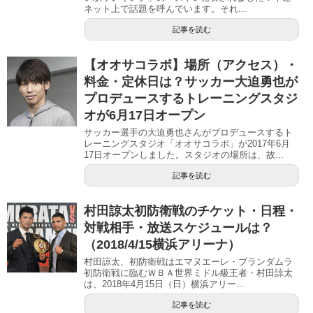
ネット上で話題を呼んでいます。それ...
記事を読む
【オオサコラボ】場所（アクセス）・
料金・定休日は？サッカー大迫勇也が
プロデュースするトレーニングスタジ
オが6月17日オープン
サッカー選手の大迫勇也さんがプロデュースするト
レーニングスタジオ「オオサコラボ」が2017年6月
17日オープンしました。スタジオの場所は、故...
記事を読む
村田諒太初防衛戦のチケット・日程・
対戦相手・放送スケジュールは？
（2018/4/15横浜アリーナ）
村田諒太、初防衛戦はエマヌエーレ・ブランダムラ
初防衛戦に臨むＷＢＡ世界ミドル級王者・村田諒太
は、2018年4月15日（日）横浜アリー...
記事を読む