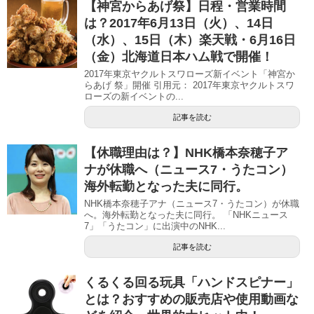
【神宮からあげ祭】日程・営業時間
は？2017年6月13日（火）、14日
（水）、15日（木）楽天戦・6月16日
（金）北海道日本ハム戦で開催！
2017年東京ヤクルトスワローズ新イベント「神宮か
らあげ 祭」開催 引用元： 2017年東京ヤクルトスワ
ローズの新イベントの...
記事を読む
【休職理由は？】NHK橋本奈穂子ア
ナが休職へ（ニュース7・うたコン）
海外転勤となった夫に同行。
NHK橋本奈穂子アナ（ニュース7・うたコン）が休職
へ。海外転勤となった夫に同行。 「NHKニュース
7」「うたコン」に出演中のNHK...
記事を読む
くるくる回る玩具「ハンドスピナー」
とは？おすすめの販売店や使用動画な