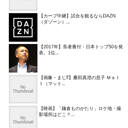
【カープ中継】試合を観るならDAZN
（ダゾーン）...
【2017年】長者番付・日本トップ50を発
表。1位...
【画像・まじ⁉︎】桑田真澄の息子 Ｍａｔ
ｔ（マット...
【映画】「鎌倉ものがたり」ロケ地・撮
影場所はどこ？...