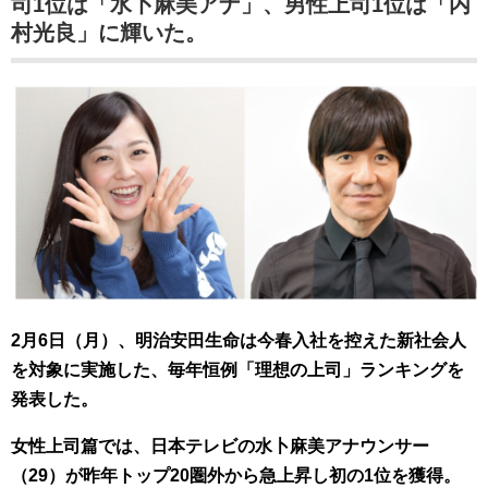
司1位は「水卜麻美アナ」、男性上司1位は「内
村光良」に輝いた。
2月6日（月）、明治安田生命は今春入社を控えた新社会人
を対象に実施した、毎年恒例「理想の上司」ランキングを
発表した。
女性上司篇では、日本テレビの水卜麻美アナウンサー
（29）が昨年トップ20圏外から急上昇し初の1位を獲得。