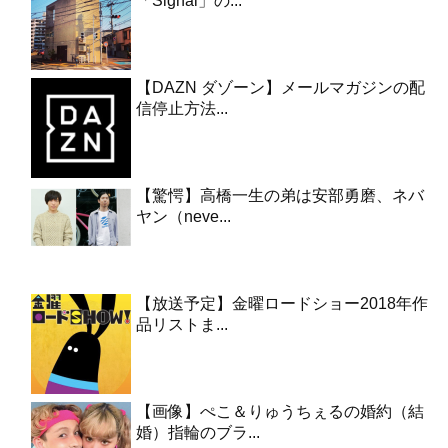
「Signal」の...
【DAZN ダゾーン】メールマガジンの配
信停止方法...
【驚愕】高橋一生の弟は安部勇磨、ネバ
ヤン（neve...
【放送予定】金曜ロードショー2018年作
品リストま...
【画像】ぺこ＆りゅうちぇるの婚約（結
婚）指輪のブラ...