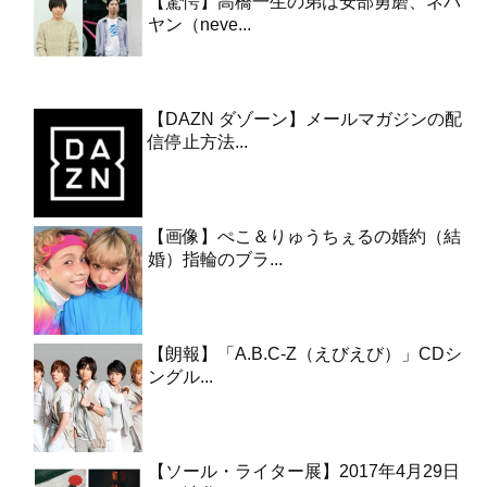
【驚愕】高橋一生の弟は安部勇磨、ネバ
ヤン（neve...
【DAZN ダゾーン】メールマガジンの配
信停止方法...
【画像】ぺこ＆りゅうちぇるの婚約（結
婚）指輪のブラ...
【朗報】「A.B.C-Z（えびえび）」CDシ
ングル...
【ソール・ライター展】2017年4月29日