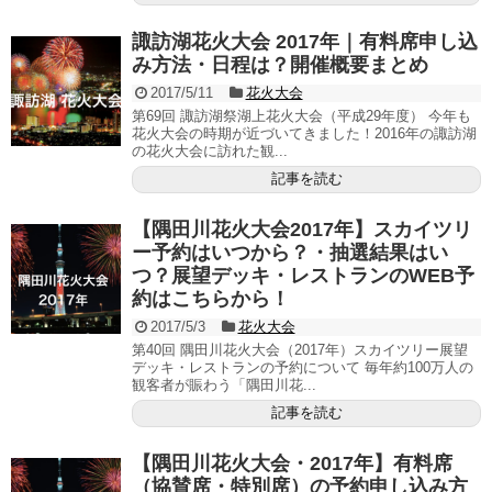
諏訪湖花火大会 2017年｜有料席申し込
み方法・日程は？開催概要まとめ
2017/5/11
花火大会
第69回 諏訪湖祭湖上花火大会（平成29年度） 今年も
花火大会の時期が近づいてきました！2016年の諏訪湖
の花火大会に訪れた観...
記事を読む
【隅田川花火大会2017年】スカイツリ
ー予約はいつから？・抽選結果はい
つ？展望デッキ・レストランのWEB予
約はこちらから！
2017/5/3
花火大会
第40回 隅田川花火大会（2017年）スカイツリー展望
デッキ・レストランの予約について 毎年約100万人の
観客者が賑わう「隅田川花...
記事を読む
【隅田川花火大会・2017年】有料席
（協賛席・特別席）の予約申し込み方