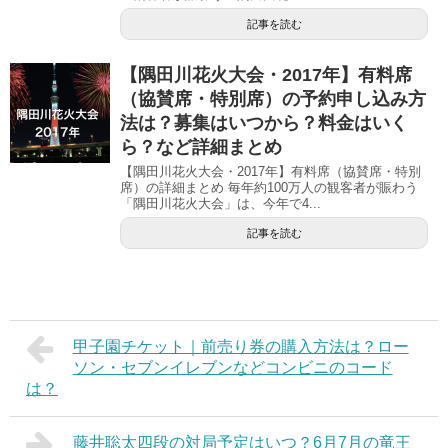
記事を読む
【隅田川花火大会・2017年】有料席
（協賛席・特別席）の予約申し込み方
法は？募集はいつから？料金はいく
ら？など詳細まとめ
【隅田川花火大会・2017年】有料席（協賛席・特別
席）の詳細まとめ 毎年約100万人の観客者が賑わう
「隅田川花火大会」は、今年で4...
記事を読む
甲子園チケット｜前売り券の購入方法は？ロー
ソン・セブンイレブンなどコンビニのコード
は？
藤井聡太四段の対局予定はいつ？6月7月の竜王