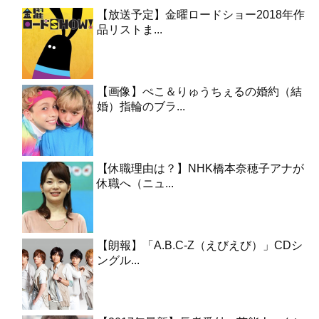
【放送予定】金曜ロードショー2018年作
品リストま...
【画像】ぺこ＆りゅうちぇるの婚約（結
婚）指輪のブラ...
【休職理由は？】NHK橋本奈穂子アナが
休職へ（ニュ...
【朗報】「A.B.C-Z（えびえび）」CDシ
ングル...