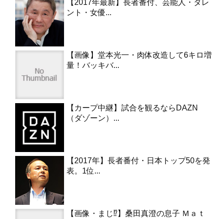
【2017年最新】長者番付、芸能人・タレ
ント・女優...
【画像】堂本光一・肉体改造して6キロ増
量！バッキバ...
【カープ中継】試合を観るならDAZN
（ダゾーン）...
【2017年】長者番付・日本トップ50を発
表。1位...
【画像・まじ⁉︎】桑田真澄の息子 Ｍａｔ