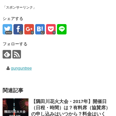
w
k
o
i
で
o
「スポンサーリンク」
t
共
g
t
有
l
e
す
e
シェアする
r
る
+
で
に
で
共
は
共
有
ク
有
(
リ
(
error
0
0
新
ッ
新
し
ク
し
い
し
い
ウ
て
ウ
フォローする
ィ
く
ィ
ン
だ
ン
ド
さ
ド
ウ
い
ウ
で
(
で
開
新
開
き
し
き
gunguntree
ま
い
ま
す
ウ
す
)
ィ
)
ン
ド
ウ
で
関連記事
開
き
ま
す
【隅田川花火大会・2017年】開催日
)
（日程・時間）は？有料席（協賛席）
の申し込みはいつから？料金はいく