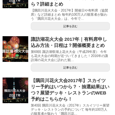
ら？詳細まとめ
【隅田川花火大会・2017年】開催日や有料席（協賛
席）など詳細まとめ 毎年約100万人の観客者が賑わ
う「隅田川花火大会」は、今年で...
記事を読む
諏訪湖花火大会 2017年｜有料席申し
込み方法・日程は？開催概要まとめ
第69回 諏訪湖祭湖上花火大会（平成29年度） 今年
も花火大会の時期が近づいてきました！2016年の諏
訪湖の花火大会に訪れた観...
記事を読む
【隅田川花火大会2017年】スカイツ
リー予約はいつから？・抽選結果はい
つ？展望デッキ・レストランのWEB
予約はこちらから！
第40回 隅田川花火大会（2017年）スカイツリー展望
デッキ・レストランの予約について 毎年約100万人
の観客者が賑わう「隅田川花...