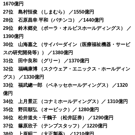
1670億円
27位 島村恒俊 （しまむら） ／1550億円
28位 石原昌幸 平和（パチンコ） ／1440億円
29位 鈴木郷史 （ポーラ・オルビスホールディングス） ／
1390億円
30位 山海嘉之 （サイバーダイン（医療福祉機器・サービ
スの研究開発等）） ／1380億円
31位 田中良和 （グリー） ／1370億円
32位 福嶋康博 （スクウェア・エニックス・ホールディン
グス） ／1330億円
33位 福武總一郎 （ベネッセホールディングス） ／1320
億円
34位 上月景正 （コナミホールディングス）／ 1310億円
35位 野田順弘 （オービック）／ 1280億円
36位 松井道夫・千鶴子 （松井証券） ／1290億円
37位 篠原欣子 （テンプスタッフ）／1220億円
38位 上原昭二 （大正製薬） ／1210億円