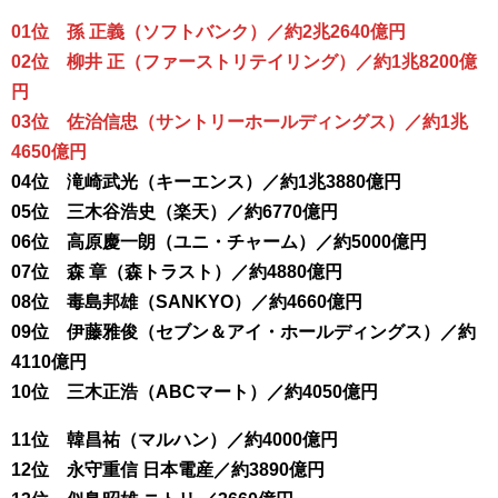
01位 孫 正義（ソフトバンク）／約2兆2640億円
02位 柳井 正（ファーストリテイリング）／約1兆8200億
円
03位 佐治信忠（サントリーホールディングス）／約1兆
4650億円
04位 滝崎武光（キーエンス）／約1兆3880億円
05位 三木谷浩史（楽天）／約6770億円
06位 高原慶一朗（ユニ・チャーム）／約5000億円
07位 森 章（森トラスト）／約4880億円
08位 毒島邦雄（SANKYO）／約4660億円
09位 伊藤雅俊（セブン＆アイ・ホールディングス）／約
4110億円
10位 三木正浩（ABCマート）／約4050億円
11位 韓昌祐（マルハン）／約4000億円
12位 永守重信 日本電産／約3890億円