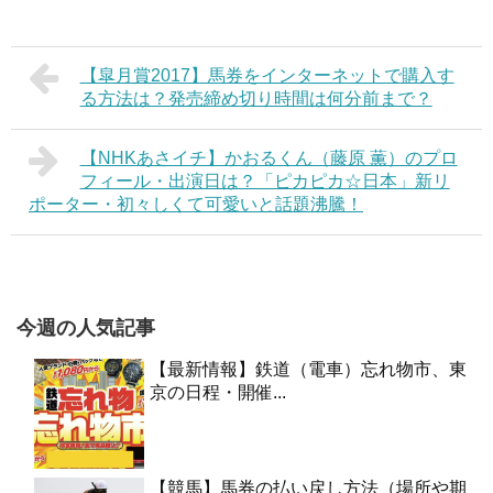
【皐月賞2017】馬券をインターネットで購入す
る方法は？発売締め切り時間は何分前まで？
【NHKあさイチ】かおるくん（藤原 薫）のプロ
フィール・出演日は？「ピカピカ☆日本」新リ
ポーター・初々しくて可愛いと話題沸騰！
今週の人気記事
【最新情報】鉄道（電車）忘れ物市、東
京の日程・開催...
【競馬】馬券の払い戻し方法（場所や期