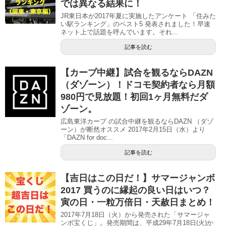
では異なる結果に！
JR東日本が2017年夏に実施したアンケート 「住みた
い駅ランキング」のベスト5 発表されました！早速
ネット上で話題を呼んでいます。それ...
記事を読む
【カープ中継】試合を観るならDAZN
（ダゾーン）！ドコモ契約者なら月額
980円で見放題！初回1ヶ月無料だダ
ゾーン。
広島東洋カープ の試合中継を観るならDAZN （ダゾ
ーン）が断然オススメ 2017年2月15日（水）より
「DAZN for doc...
記事を読む
【吉日はこの日だ！】サマージャンボ
2017 買うのに縁起の良い日はいつ？
寅の日・一粒万倍日・天赦日まとめ！
2017年7月18日（火）から発売された「サマージャ
ンボ宝くじ」。発売期間は、平成29年7月18日(火)か