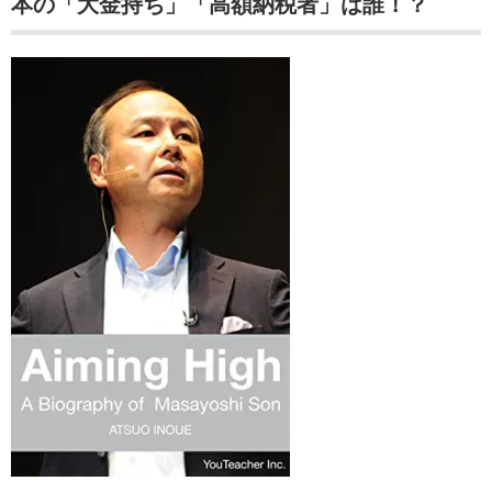
本の「大金持ち」「高額納税者」は誰！？