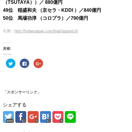
（TSUTAYA））／ 880億円
49位 稲盛和夫 （京セラ・KDDI ）／840億円
50位 馬場功淳 （コロプラ）／790億円
引用：
http://forbesjapan.com/feat/japanrich/
共有:
ク
F
ク
リ
a
リ
ッ
c
ッ
ク
e
ク
し
b
し
て
o
て
T
o
G
w
k
o
i
で
o
「スポンサーリンク」
t
共
g
t
有
l
e
す
e
シェアする
r
る
+
で
に
で
共
は
共
有
ク
有
(
リ
(
error
0
0
新
ッ
新
し
ク
し
い
し
い