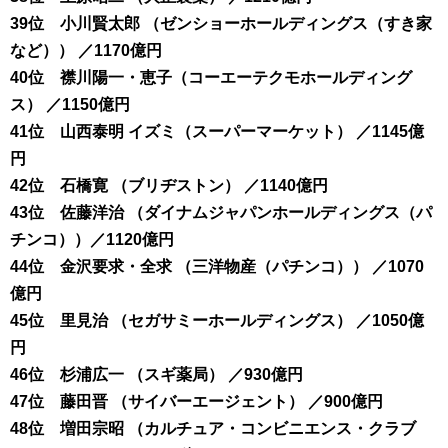
39位 小川賢太郎 （ゼンショーホールディングス（すき家
など）） ／1170億円
40位 襟川陽一・恵子（コーエーテクモホールディング
ス） ／1150億円
41位 山西泰明 イズミ（スーパーマーケット） ／1145億
円
42位 石橋寛 （ブリヂストン） ／1140億円
43位 佐藤洋治 （ダイナムジャパンホールディングス（パ
チンコ））／1120億円
44位 金沢要求・全求 （三洋物産（パチンコ）） ／1070
億円
45位 里見治 （セガサミーホールディングス） ／1050億
円
46位 杉浦広一 （スギ薬局） ／930億円
47位 藤田晋 （サイバーエージェント） ／900億円
48位 増田宗昭 （カルチュア・コンビニエンス・クラブ