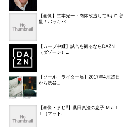
【画像】堂本光一・肉体改造して6キロ増
量！バッキバ...
【カープ中継】試合を観るならDAZN
（ダゾーン）...
【ソール・ライター展】2017年4月29日
から渋谷...
【画像・まじ⁉︎】桑田真澄の息子 Ｍａｔ
ｔ（マット...