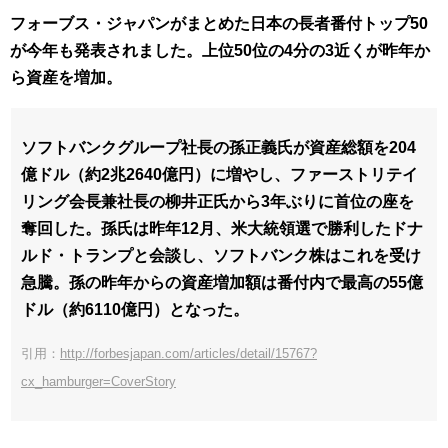
フォーブス・ジャパンがまとめた日本の長者番付トップ50
が今年も発表されました。上位50位の4分の3近くが昨年か
ら資産を増加。
ソフトバンクグループ社長の孫正義氏が資産総額を204
億ドル（約2兆2640億円）に増やし、ファーストリテイ
リング会長兼社長の柳井正氏から3年ぶりに首位の座を
奪回した。孫氏は昨年12月、米大統領選で勝利したドナ
ルド・トランプと会談し、ソフトバンク株はこれを受け
急騰。孫の昨年からの資産増加額は番付内で最高の55億
ドル（約6110億円）となった。
引用：
http://forbesjapan.com/articles/d
etail/15767?
cx_hamburger=CoverStory