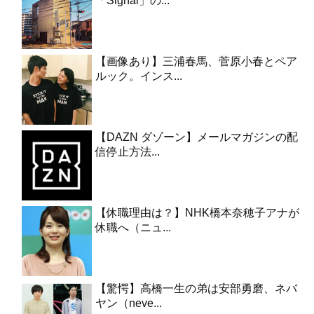
「Signal」の...
【画像あり】三浦春馬、菅原小春とペア
ルック。インス...
【DAZN ダゾーン】メールマガジンの配
信停止方法...
【休職理由は？】NHK橋本奈穂子アナが
休職へ（ニュ...
【驚愕】高橋一生の弟は安部勇磨、ネバ
ヤン（neve...