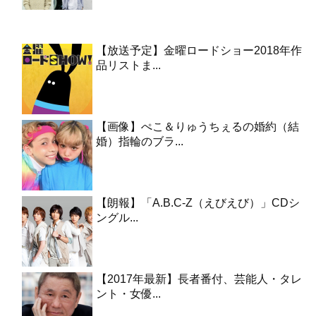
【放送予定】金曜ロードショー2018年作
品リストま...
【画像】ぺこ＆りゅうちぇるの婚約（結
婚）指輪のブラ...
【朗報】「A.B.C-Z（えびえび）」CDシ
ングル...
【2017年最新】長者番付、芸能人・タレ
ント・女優...