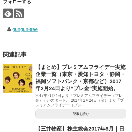
ウ
て
ウ
フォローする
ィ
く
ィ
ン
だ
ン
ド
さ
ド
ウ
い
ウ
で
(
で
開
新
開
き
し
き
gungun-tree
ま
い
ま
す
ウ
す
)
ィ
)
ン
ド
ウ
で
関連記事
開
き
ま
す
【まとめ】プレミアムフライデー実施
)
企業一覧（東京・愛知トヨタ・静岡・
福岡ソフトバンク・京都など）2017
年2月24日より“プレ金”実施開始。
2017年2月24日より「プレミアムフライデー（プレ
金）」がスタート。 2017年2月24日（金）より「プ
レミアムフライデー（プレ...
記事を読む
【三井物産】株主総会2017年6月｜日