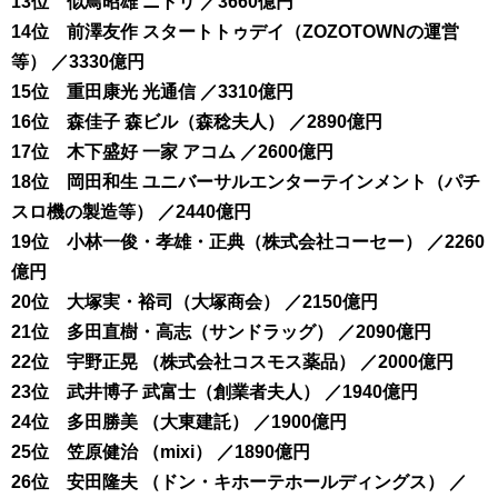
13位 似鳥昭雄 ニトリ ／3660億円
14位 前澤友作 スタートトゥデイ（ZOZOTOWNの運営
等） ／3330億円
15位 重田康光 光通信 ／3310億円
16位 森佳子 森ビル（森稔夫人） ／2890億円
17位 木下盛好 一家 アコム ／2600億円
18位 岡田和生 ユニバーサルエンターテインメント（パチ
スロ機の製造等） ／2440億円
19位 小林一俊・孝雄・正典（株式会社コーセー） ／2260
億円
20位 大塚実・裕司（大塚商会） ／2150億円
21位 多田直樹・高志（サンドラッグ） ／2090億円
22位 宇野正晃 （株式会社コスモス薬品） ／2000億円
23位 武井博子 武富士（創業者夫人） ／1940億円
24位 多田勝美 （大東建託） ／1900億円
25位 笠原健治 （mixi） ／1890億円
26位 安田隆夫 （ドン・キホーテホールディングス） ／