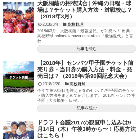
大阪桐蔭の招待試合 | 沖縄の日程・球
場は？チケット購入方法・対戦校は？
（2018年3月）
2018/3/4
高校野球
2018年3月、大阪桐蔭「最強世代」が沖縄へ！ 出典：
高校野球.online/okinawa-osakatoin 「最強世代」と言
わ...
記事を読む
【2018年】センバツ甲子園チケット前
売り券・当日券の購入方法・料金・発
売日は？（2018年/第90回記念大会）
2018/2/20
高校野球
今年で第90回目を迎える春のセンバツ甲子園のチケッ
ト購入方法をまとめて紹介します。 2018年センバツ甲
子園 | 大会概要・日程 ...
記事を読む
ドラフト会議2017の観覧申し込みは9
月14日（木）午後3時から〜！応募方法
はこちら！