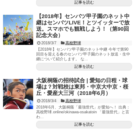
記事を読む
【2018年】センバツ甲子園のネット中
継はセンバツLIVE！とツイッターで放
送。スマホでも観戦しよう！（第90回
記念大会）
2018/3/7
高校野球
【2018年】センバツ甲子園のネット中継 今年で第90
回目を迎える春のセンバツ甲子園のネット放送・生中
継について紹介します。 な...
記事を読む
大阪桐蔭の招待試合 | 愛知の日程・球
場は？対戦校は東邦・中京大中京・桜
丘・愛産大三河（2018年6月）
2018/3/4
高校野球
2018年6月、大阪桐蔭「最強世代」が愛知へ！ 出典：
高校野球.online/okinawa-osakatoin 「最強世代」と言
わ...
記事を読む