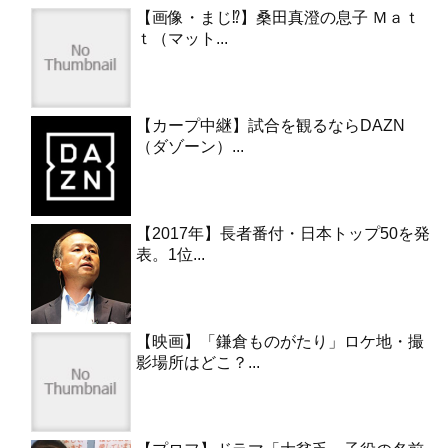
【画像・まじ⁉︎】桑田真澄の息子 Ｍａｔ
ｔ（マット...
【カープ中継】試合を観るならDAZN
（ダゾーン）...
【2017年】長者番付・日本トップ50を発
表。1位...
【映画】「鎌倉ものがたり」ロケ地・撮
影場所はどこ？...