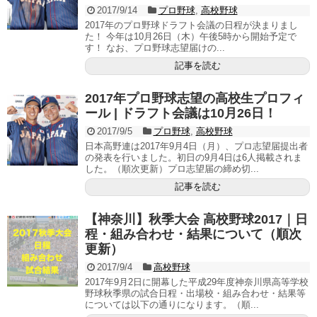
2017/9/14
プロ野球
,
高校野球
2017年のプロ野球ドラフト会議の日程が決まりまし
た！ 今年は10月26日（木）午後5時から開始予定で
す！ なお、プロ野球志望届けの...
記事を読む
2017年プロ野球志望の高校生プロフィ
ール | ドラフト会議は10月26日！
2017/9/5
プロ野球
,
高校野球
日本高野連は2017年9月4日（月）、プロ志望届提出者
の発表を行いました。初日の9月4日は6人掲載されま
した。（順次更新）プロ志望届の締め切...
記事を読む
【神奈川】秋季大会 高校野球2017｜日
程・組み合わせ・結果について（順次
更新）
2017/9/4
高校野球
2017年9月2日に開幕した平成29年度神奈川県高等学校
野球秋季県の試合日程・出場校・組み合わせ・結果等
については以下の通りになります。（順...