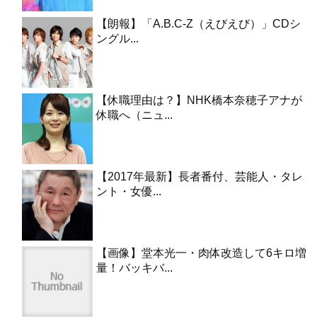
【朗報】「A.B.C-Z（えびえび）」CDシ
ングル...
【休職理由は？】NHK橋本奈穂子アナが
休職へ（ニュ...
【2017年最新】長者番付、芸能人・タレ
ント・女優...
【画像】堂本光一・肉体改造して6キロ増
量！バッキバ...