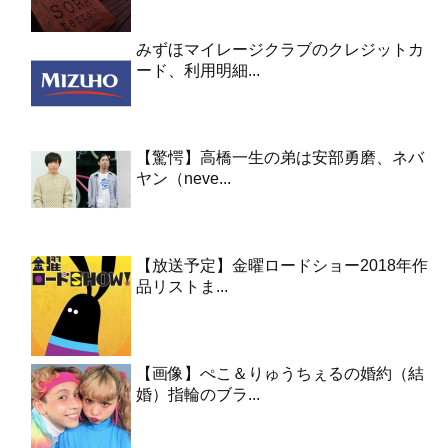
みずほマイレージクラブのクレジットカ
ード、利用明細...
【驚愕】高橋一生の弟は安部勇磨、ネバ
ヤン（neve...
【放送予定】金曜ロードショー2018年作
品リストま...
【画像】ぺこ＆りゅうちぇるの婚約（結
婚）指輪のブラ...