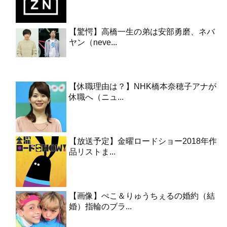
【驚愕】高橋一生の弟は安部勇磨、ネバ
ヤン（neve...
【休職理由は？】NHK橋本奈穂子アナが
休職へ（ニュ...
【放送予定】金曜ロードショー2018年作
品リストま...
【画像】ぺこ＆りゅうちぇるの婚約（結
婚）指輪のブラ...