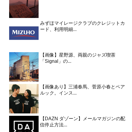
みずほマイレージクラブのクレジットカ
ード、利用明細...
【画像】星野源、両親のジャズ喫茶
「Signal」の...
【画像あり】三浦春馬、菅原小春とペア
ルック。インス...
【DAZN ダゾーン】メールマガジンの配
信停止方法...