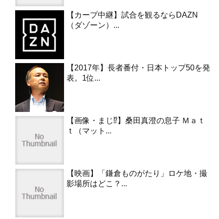
【カープ中継】試合を観るならDAZN
（ダゾーン）...
【2017年】長者番付・日本トップ50を発
表。1位...
【画像・まじ⁉︎】桑田真澄の息子 Ｍａｔ
ｔ（マット...
【映画】「鎌倉ものがたり」ロケ地・撮
影場所はどこ？...