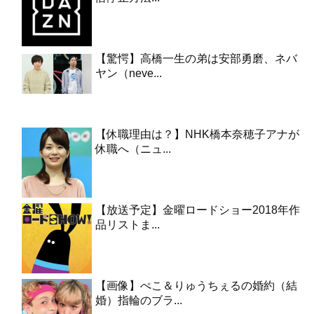
【驚愕】高橋一生の弟は安部勇磨、ネバ
ヤン（neve...
【休職理由は？】NHK橋本奈穂子アナが
休職へ（ニュ...
【放送予定】金曜ロードショー2018年作
品リストま...
【画像】ぺこ＆りゅうちぇるの婚約（結
婚）指輪のブラ...