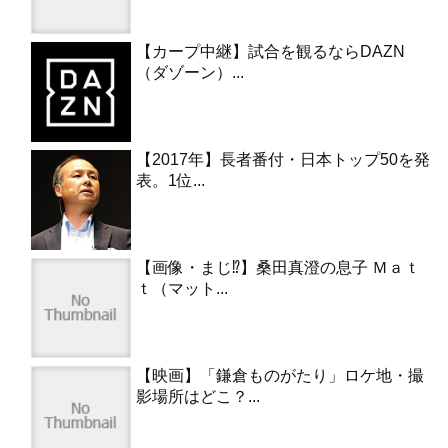
【カープ中継】試合を観るならDAZN
（ダゾーン）...
【2017年】長者番付・日本トップ50を発
表。1位...
【画像・まじ⁉︎】桑田真澄の息子 Ｍａｔ
ｔ（マット...
【映画】「鎌倉ものがたり」ロケ地・撮
影場所はどこ？...