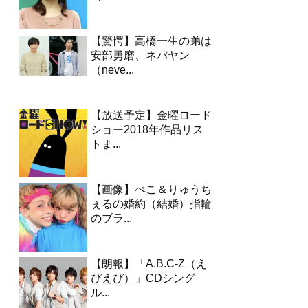
【驚愕】高橋一生の弟は
安部勇磨、ネバヤン
（neve...
【放送予定】金曜ロード
ショー2018年作品リス
トま...
【画像】ぺこ＆りゅうち
ぇるの婚約（結婚）指輪
のブラ...
【朗報】「A.B.C-Z（え
びえび）」CDシング
ル...