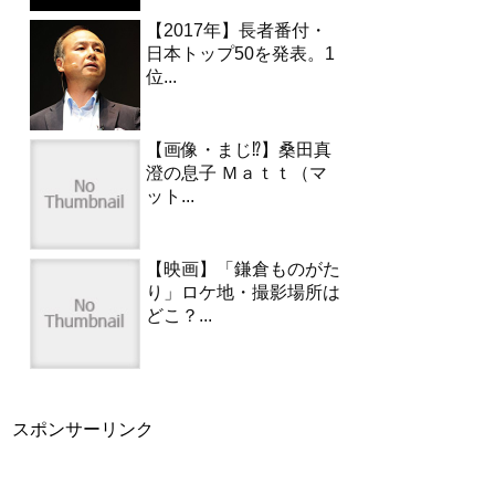
【2017年】長者番付・
日本トップ50を発表。1
位...
【画像・まじ⁉︎】桑田真
澄の息子 Ｍａｔｔ（マ
ット...
【映画】「鎌倉ものがた
り」ロケ地・撮影場所は
どこ？...
スポンサーリンク