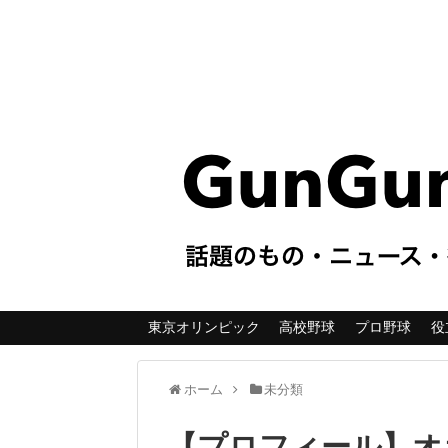
東京オリンピック
高校野球
プロ野球
役
ホーム
未分類
【プロフィール】オ