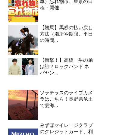
車）忘れ物市、東京の日
程・開催...
【競馬】馬券の払い戻し
方法（場所や期限、平日
の時間...
【衝撃！】高橋一生の弟
は誰？ロックバンド ネ
バヤン...
ソラテラスのライブカメ
ラはこちら！長野県竜王
で雲海...
みずほマイレージクラブ
のクレジットカード、利