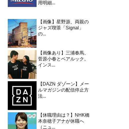
用明細...
【画像】星野源、両親の
ジャズ喫茶「Signal」
の...
【画像あり】三浦春馬、
菅原小春とペアルック。
インス...
【DAZN ダゾーン】メー
ルマガジンの配信停止方
法...
【休職理由は？】NHK橋
本奈穂子アナが休職へ
（ニュ...