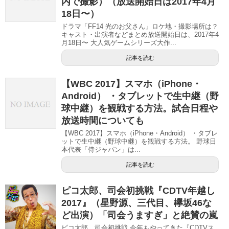
内で撮影）（放送開始日は2017年4月
18日〜）
ドラマ「FF14 光のお父さん」ロケ地・撮影場所は？
キャスト・出演者などまとめ放送開始日は、2017年4
月18日〜 大人気ゲームシリーズ大作...
記事を読む
【WBC 2017】スマホ（iPhone・
Android） ・タブレットで生中継（野
球中継）を観戦する方法。試合日程や
放送時間についても
【WBC 2017】スマホ（iPhone・Android） ・タブレ
ットで生中継（野球中継）を観戦する方法。 野球日
本代表「侍ジャパン」は...
記事を読む
ピコ太郎、司会初挑戦『CDTV年越し
2017』（星野源、三代目、欅坂46な
ど出演）「司会うますぎ」と絶賛の嵐
ピコ太郎、司会初挑戦 今年もやってきた『CDTVス