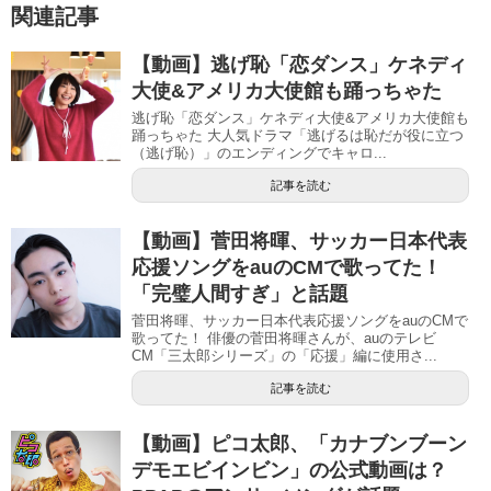
で
関連記事
開
き
ま
す
【動画】逃げ恥「恋ダンス」ケネディ
)
大使&アメリカ大使館も踊っちゃた
逃げ恥「恋ダンス」ケネディ大使&アメリカ大使館も
踊っちゃた 大人気ドラマ「逃げるは恥だが役に立つ
（逃げ恥）」のエンディングでキャロ...
記事を読む
【動画】菅田将暉、サッカー日本代表
応援ソングをauのCMで歌ってた！
「完璧人間すぎ」と話題
菅田将暉、サッカー日本代表応援ソングをauのCMで
歌ってた！ 俳優の菅田将暉さんが、auのテレビ
CM「三太郎シリーズ」の「応援」編に使用さ...
記事を読む
【動画】ピコ太郎、「カナブンブーン
デモエビインビン」の公式動画は？