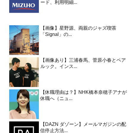
ード、利用明細...
【画像】星野源、両親のジャズ喫茶
「Signal」の...
【画像あり】三浦春馬、菅原小春とペア
ルック。インス...
【休職理由は？】NHK橋本奈穂子アナが
休職へ（ニュ...
【DAZN ダゾーン】メールマガジンの配
信停止方法...