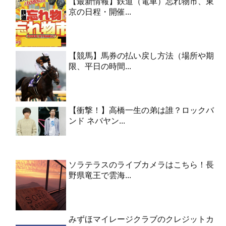
【最新情報】鉄道（電車）忘れ物市、東
京の日程・開催...
【競馬】馬券の払い戻し方法（場所や期
限、平日の時間...
【衝撃！】高橋一生の弟は誰？ロックバ
ンド ネバヤン...
ソラテラスのライブカメラはこちら！長
野県竜王で雲海...
みずほマイレージクラブのクレジットカ