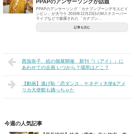
PPAPのアンサーソングが話題
PPAPのアンサーソング「カナブンブーンデモエビイ
ンビン」が大ウケ 2016年12月23日のMステスーパー
ライブなどで披露された「カナブン...
記事を読む
西加奈子、絵の個展開催 新刊『i（アイ）』に
あわせての企画 いつから？場所はどこ？
【動画】逃げ恥「恋ダンス」ケネディ大使&アメ
リカ大使館も踊っちゃた
今週の人気記事