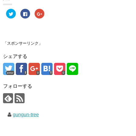
ク
F
ク
リ
a
リ
ッ
c
ッ
ク
e
ク
し
b
し
て
o
て
T
o
G
w
k
o
i
で
o
「スポンサーリンク」
t
共
g
t
有
l
e
す
e
シェアする
r
る
+
で
に
で
共
は
共
有
ク
有
(
リ
(
error
0
0
新
ッ
新
し
ク
し
い
し
い
ウ
て
ウ
フォローする
ィ
く
ィ
ン
だ
ン
ド
さ
ド
ウ
い
ウ
で
(
で
開
新
開
き
し
き
gungun-tree
ま
い
ま
す
ウ
す
)
ィ
)
ン
ド
ウ