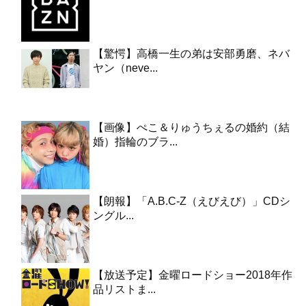
【驚愕】高橋一生の弟は安部勇磨、ネバ
ヤン（neve...
【画像】ぺこ＆りゅうちぇるの婚約（結
婚）指輪のブラ...
【朗報】「A.B.C-Z（えびえび）」CDシ
ングル...
【放送予定】金曜ロードショー2018年作
品リストま...