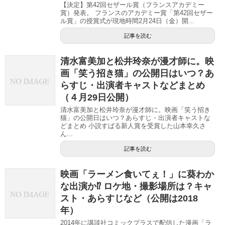
【決定】第42回セザール賞（フランスアカデミー
賞）発表。 フランスのアカデミー賞「第42回セザー
ル賞」の授賞式が現地時間2月24日（金）開...
記事を読む
清水富美加と松井玲奈が漫才師に。映
画「笑う招き猫」の公開日はいつ？あ
らすじ・出演者キャストなどまとめ
（４月29日公開）
清水富美加と松井玲奈が漫才師に。映画「笑う招き
猫」の公開日はいつ？あらすじ・出演者キャストな
どまとめ 小説すばる新人賞を受賞した山本幸久さ
ん...
記事を読む
映画「ラーメン食いてぇ！」に葵わか
な出演か⁉︎ ロケ地・撮影場所は？キャ
スト・あらすじなど（公開は2018
年）
2014年に講談社コミックプラスで配信した漫画「ラ