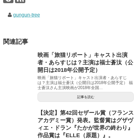
で
(
で
開
新
開
き
し
き
gungun-tree
ま
い
ま
す
ウ
す
)
ィ
)
ン
ド
ウ
で
関連記事
開
き
ま
す
映画「旅猫リポート」キャスト出演
)
者・あらすじは？主演は福士蒼汰（公
開日は2018年公開予定）
映画「旅猫リポート」キャスト出演者・あらすじ
は？主演は福士蒼汰（公開日は2018年公開予定） 福
士蒼汰さん主演映画が2018年全国...
記事を読む
【決定】第42回セザール賞（フランス
アカデミー賞）発表。監督賞はグザヴ
ィエ・ドラン『たかが世界の終わり』
作品賞は『ELLE（原題）』。