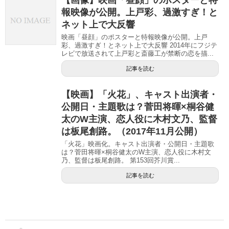
【画像】映画「昼顔」のポスターと特
報映像が公開。上戸彩、過激すぎ！と
ネット上で大反響
映画「昼顔」のポスターと特報映像が公開。上戸
彩、過激すぎ！とネット上で大反響 2014年にフジテ
レビで放送されて上戸彩と斎藤工が禁断の恋を描...
記事を読む
【映画】「火花」、キャスト出演者・
公開日・主題歌は？菅田将暉×桐谷健
太のW主演、恋人役に木村文乃、監督
は板尾創路。（2017年11月公開）
「火花」映画化。キャスト出演者・公開日・主題歌
は？菅田将暉×桐谷健太のW主演、恋人役に木村文
乃、監督は板尾創路。 第153回芥川賞...
記事を読む