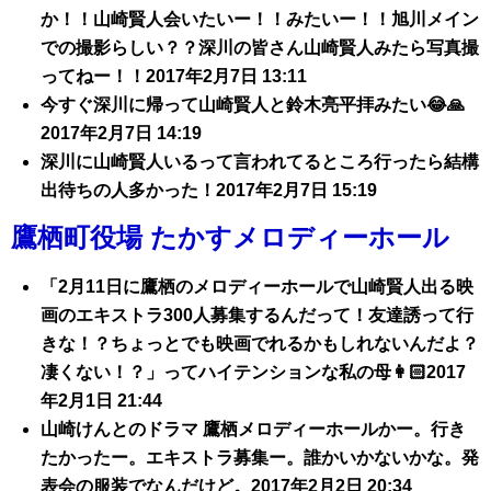
か！！山崎賢人会いたいー！！みたいー！！旭川メイン
での撮影らしい？？深川の皆さん山崎賢人みたら写真撮
ってねー！！2017年2月7日 13:11
今すぐ深川に帰って山崎賢人と鈴木亮平拝みたい😂🙏
2017年2月7日 14:19
深川に山崎賢人いるって言われてるところ行ったら結構
出待ちの人多かった！2017年2月7日 15:19
鷹栖町役場 たかすメロディーホール
「2月11日に鷹栖のメロディーホールで山崎賢人出る映
画のエキストラ300人募集するんだって！友達誘って行
きな！？ちょっとでも映画でれるかもしれないんだよ？
凄くない！？」ってハイテンションな私の母👩🏻2017
年2月1日 21:44
山崎けんとのドラマ 鷹栖メロディーホールかー。行き
たかったー。エキストラ募集ー。誰かいかないかな。発
表会の服装でなんだけど。2017年2月2日 20:34