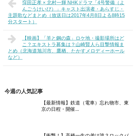
窪田正孝 × 北村一輝 NHKドラマ「4号警備（よ
んごうけいび）」キャスト出演者・あらすじ・
主題歌などまとめ（放送日は2017年4月8日よる8時15
分スタート）
【映画】「羊と鋼の森」ロケ地・撮影場所はど
こ？エキストラ募集は？山崎賢人ら目撃情報ま
とめ（北海道旭川市、鷹栖、たかすメロディーホール
など）
今週の人気記事
【最新情報】鉄道（電車）忘れ物市、東
京の日程・開催...
【衝撃！】高橋一生の弟は誰？ロックバ