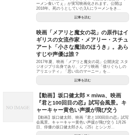
ーメン食いてぇ」が実写映画化されます。公開は
2018年。死のうとしていた3人にラーメンをき...
記事を読む
映画「メアリと魔女の花」の原作はイ
ギリスの女流作家・メアリー・スチュ
アート「小さな魔法のほうき」。あら
すじや声優は誰？
2017年夏、映画「メアリと魔女の花」公開決定 スタ
ジオジブリ出身であり、ジブリ映画「借りぐらしの
アリエッティ」「思い出のマーニー」を...
記事を読む
【動画】坂口健太郎 × miwa、映画
『君と100回目の恋』試写会風景。キ
ャーキャー黄色い声援が飛び交う
【動画】坂口健太郎、映画『君と100回目の恋』試写
会風景。キャーキャー黄色い声援が飛び交う 1月26
日、俳優の坂口健太郎さん（25）とシンガ...