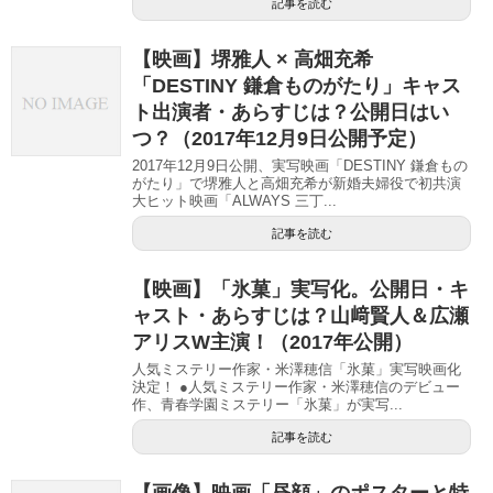
記事を読む
【映画】堺雅人 × 高畑充希
「DESTINY 鎌倉ものがたり」キャス
ト出演者・あらすじは？公開日はい
つ？（2017年12月9日公開予定）
2017年12月9日公開、実写映画「DESTINY 鎌倉もの
がたり」で堺雅人と高畑充希が新婚夫婦役で初共演
大ヒット映画「ALWAYS 三丁...
記事を読む
【映画】「氷菓」実写化。公開日・キ
ャスト・あらすじは？山﨑賢人＆広瀬
アリスW主演！（2017年公開）
人気ミステリー作家・米澤穂信「氷菓」実写映画化
決定！ ●人気ミステリー作家・米澤穂信のデビュー
作、青春学園ミステリー「氷菓」が実写...
記事を読む