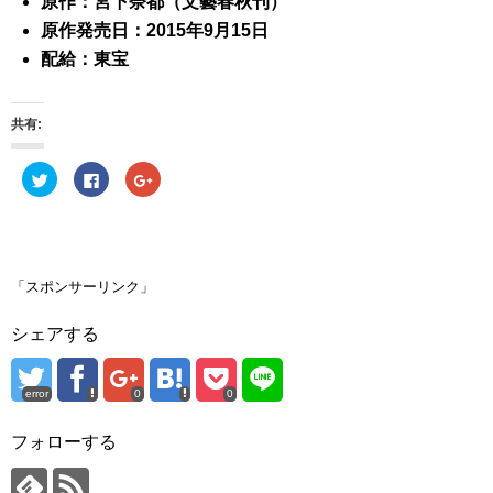
原作：宮下奈都（文藝春秋刊）
原作発売日：2015年9月15日
配給：東宝
共有:
ク
F
ク
リ
a
リ
ッ
c
ッ
ク
e
ク
し
b
し
て
o
て
T
o
G
w
k
o
i
で
o
「スポンサーリンク」
t
共
g
t
有
l
e
す
e
シェアする
r
る
+
で
に
で
共
は
共
有
ク
有
(
リ
(
error
0
0
新
ッ
新
し
ク
し
い
し
い
ウ
て
ウ
フォローする
ィ
く
ィ
ン
だ
ン
ド
さ
ド
ウ
い
ウ