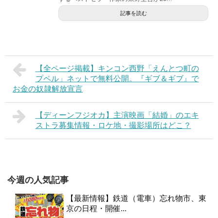
記事を読む
【全ページ掲載】キンコン西野「えんとつ町の
プペル」ネットで無料公開。『ギブ＆ギブ』で
お金の奴隷解放宣言
【ディーンフジオカ】主演映画「結婚」のエキ
ストラ募集情報・ロケ地・撮影場所はどこ？
今週の人気記事
【最新情報】鉄道（電車）忘れ物市、東
京の日程・開催...