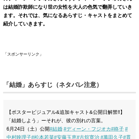
は結婚詐欺師になり世の女性を大人の色気で翻弄していき
ます。それでは、気になるあらすじ・キャストをまとめて
紹介していきます。
「スポンサーリンク」
「結婚」あらすじ（ネタバレ注意）
【ポスタービジュアル&追加キャスト&公開日解禁‼︎】
「結婚しよう」ーそれが、彼の別れの言葉。
6月24日（土）公開
#結婚
#ディーン・フジオカ
#柊子
#
中村映理子
#松本若菜
#安藤玉恵
#古舘寛治
#萬田久子
#貫