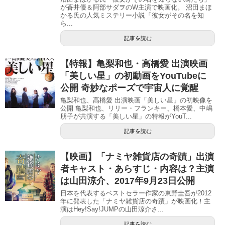
が蒼井優＆阿部サダヲのW主演で映画化。 沼田まほ
かる氏の人気ミステリー小説「彼女がその名を知
ら...
記事を読む
【特報】亀梨和也・高橋愛 出演映画
「美しい星」の初動画をYouTubeに
公開 奇妙なポーズで宇宙人に覚醒
亀梨和也、高橋愛 出演映画「美しい星」の初映像を
公開 亀梨和也、リリー・フランキー、橋本愛、中嶋
朋子が共演する「美しい星」の特報がYouT...
記事を読む
【映画】「ナミヤ雑貨店の奇蹟」出演
者キャスト・あらすじ・内容は？主演
は山田涼介、2017年9月23日公開
日本を代表するベストセラー作家の東野圭吾が2012
年に発表した「ナミヤ雑貨店の奇蹟」が映画化！主
演はHey!Say!JUMPの山田涼介さ...
記事を読む