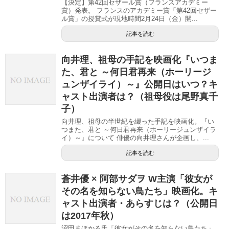
【決定】第42回セザール賞（フランスアカデミー
賞）発表。 フランスのアカデミー賞「第42回セザー
ル賞」の授賞式が現地時間2月24日（金）開...
記事を読む
向井理、祖母の手記を映画化『いつま
た、君と ～何日君再来（ホーリージ
ュンザイライ）～』公開日はいつ？キ
ャスト出演者は？（祖母役は尾野真千
子）
向井理、祖母の半世紀を綴った手記を映画化。『い
つまた、君と ～何日君再来（ホーリージュンザイラ
イ）～』について 俳優の向井理さんが企画し、...
記事を読む
蒼井優 × 阿部サダヲ W主演「彼女が
その名を知らない鳥たち」映画化。キ
ャスト出演者・あらすじは？（公開日
は2017年秋）
沼田まほかる氏「彼女がその名を知らない鳥たち」