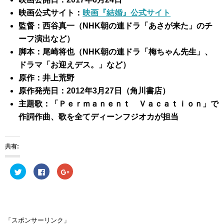
映画公式サイト：
映画『結婚』公式サイト
監督：西谷真一（NHK朝の連ドラ「あさが来た」のチ
ーフ演出など）
脚本：尾崎将也（NHK朝の連ドラ「梅ちゃん先生」、
ドラマ「お迎えデス。」など）
原作：井上荒野
原作発売日：2012年3月27日（角川書店）
主題歌：「Ｐｅｒｍａｎｅｎｔ Ｖａｃａｔｉｏｎ」で
作詞作曲、歌を全てディーンフジオカが担当
共有:
ク
F
ク
リ
a
リ
ッ
c
ッ
ク
e
ク
し
b
し
て
o
て
T
o
G
w
k
o
i
で
o
「スポンサーリンク」
t
共
g