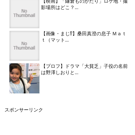
【映画】「鎌倉ものがたり」ロケ地・撮
影場所はどこ？...
【画像・まじ⁉︎】桑田真澄の息子 Ｍａｔ
ｔ（マット...
【プロフ】ドラマ「大貧乏」子役の名前
は野澤しおりと...
スポンサーリンク