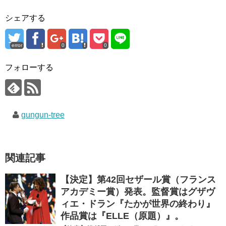
t
有
l
e
す
e
シェアする
r
る
+
で
に
で
共
は
共
有
ク
有
(
リ
(
error
0
0
新
ッ
新
し
ク
し
い
し
い
ウ
て
ウ
フォローする
ィ
く
ィ
ン
だ
ン
ド
さ
ド
ウ
い
ウ
で
(
で
開
新
開
き
し
き
gungun-tree
ま
い
ま
す
ウ
す
)
ィ
)
ン
ド
ウ
で
関連記事
開
き
ま
す
【決定】第42回セザール賞（フランス
)
アカデミー賞）発表。監督賞はグザヴ
ィエ・ドラン『たかが世界の終わり』
作品賞は『ELLE（原題）』。