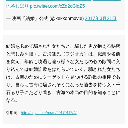
地谷しほり
pic.twitter.com/cZd2cGlqZ5
— 映画『結婚』公式 (@kekkonmovie)
2017年3月21日
結婚を求めて騙された女たちと、騙した男が抱える秘密
と悲しみを描く。古海健児（フジオカ）は、職業や名前
を変え、年齢も境遇も違う様々な女たちの心の隙間に入
り込んでは結婚詐欺をはたらいていく。騙された女たち
は、古海のためにターゲットを見つける詐欺の相棒であ
り、自らも古海に騙されそうになった過去を持つ女・千
石るり子にたどり着き、古海の本当の目的を知ることに
なる。
引用元：
http://eiga.com/news/20170112/4/