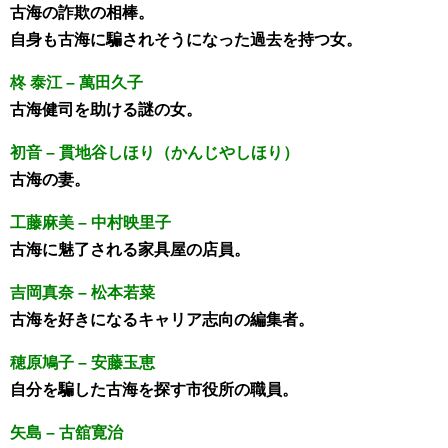
古海の詐欺の相棒。
自身も古海に騙されそうになった過去を持つ女。
柊 泰江 – 萬田久子
古海健司を助ける謎の女。
初音 – 貫地谷しほり（かんじやしほり）
古海の妻。
工藤麻美 – 中村映里子
古海に魅了される家具屋の店員。
吉岡真奈 – 松本若菜
古海を好きになるキャリア志向の編集者。
穂原鳩子 – 安藤玉恵
自分を騙した古海を探す市役所の職員。
矢島 – 古舘寛治