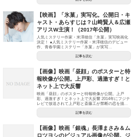
【映画】「氷菓」実写化。公開日・キ
ャスト・あらすじは？山﨑賢人＆広瀬
アリスW主演！（2017年公開）
人気ミステリー作家・米澤穂信「氷菓」実写映画化
決定！ ●人気ミステリー作家・米澤穂信のデビュー
作、青春学園ミステリー「氷菓」が実写...
記事を読む
【画像】映画「昼顔」のポスターと特
報映像が公開。上戸彩、過激すぎ！と
ネット上で大反響
映画「昼顔」のポスターと特報映像が公開。上戸
彩、過激すぎ！とネット上で大反響 2014年にフジテ
レビで放送されて上戸彩と斎藤工が禁断の恋を描...
記事を読む
【画像】映画「銀魂」長澤まさみ＆ム
ロツヨシのビジュアル画像が公開。ジ