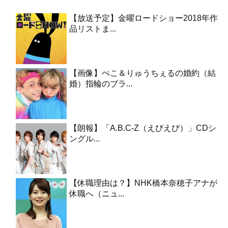
【放送予定】金曜ロードショー2018年作
品リストま...
【画像】ぺこ＆りゅうちぇるの婚約（結
婚）指輪のブラ...
【朗報】「A.B.C-Z（えびえび）」CDシ
ングル...
【休職理由は？】NHK橋本奈穂子アナが
休職へ（ニュ...