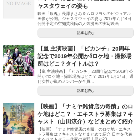
ャスタウェイの姿も
映画「銀魂」長澤まさみ＆ムロツヨシのビジュアル
画像が公開。ジャスタウェイの姿も 2017年7月14日
公開予定の空知英秋氏の人気漫画の実写映画...
記事を読む
【嵐 主演映画】「ピカンチ」20周年
記念で2019年公開か⁉︎ロケ地・撮影場
所はどこ？タイトルは？
【嵐 主演映画】「ピカンチ」20周年記念で2019年公
開か⁉︎ロケ地・撮影場所はどこ？ 2017年1月17日、週
刊女性が嵐のメンバーが全員...
記事を読む
【映画】「ナミヤ雑貨店の奇蹟」のロ
ケ地はどこ？・エキストラ募集は？キ
ャスト（山田涼介）などまとめて紹介
【映画】「ナミヤ雑貨店の奇蹟」のロケ地・エキス
トラ募集は？キャストなどまとめて紹介 日本を代表
するベストセラー作家の東野圭吾が20...