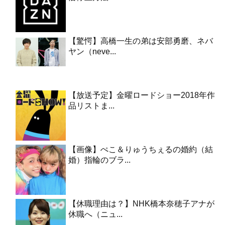
【驚愕】高橋一生の弟は安部勇磨、ネバ
ヤン（neve...
【放送予定】金曜ロードショー2018年作
品リストま...
【画像】ぺこ＆りゅうちぇるの婚約（結
婚）指輪のブラ...
【休職理由は？】NHK橋本奈穂子アナが
休職へ（ニュ...