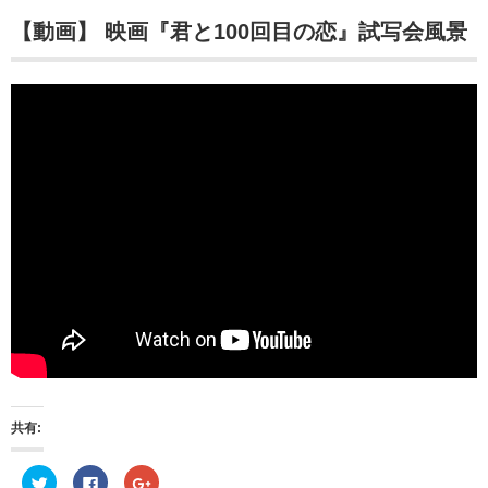
【動画】 映画『君と100回目の恋』試写会風景
共有:
ク
F
ク