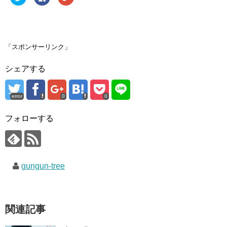
リ
a
リ
ッ
c
ッ
ク
e
ク
し
b
し
て
o
て
T
o
G
w
k
o
i
で
o
「スポンサーリンク」
t
共
g
t
有
l
e
す
e
シェアする
r
る
+
で
に
で
共
は
共
有
ク
有
(
リ
(
error
0
0
新
ッ
新
し
ク
し
い
し
い
ウ
て
ウ
フォローする
ィ
く
ィ
ン
だ
ン
ド
さ
ド
ウ
い
ウ
で
(
で
開
新
開
き
し
き
gungun-tree
ま
い
ま
す
ウ
す
)
ィ
)
ン
ド
ウ
で
関連記事
開
き
ま
す