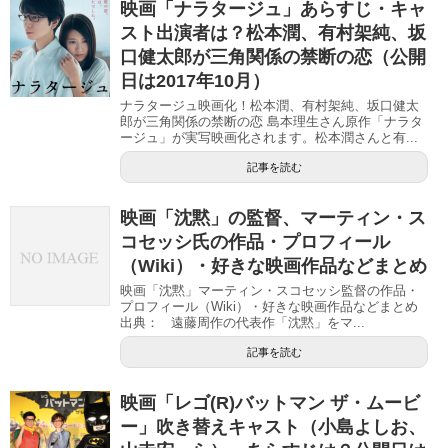
映画「ナラタージュ」あらすじ・キャ
)
スト出演者は？松本潤、有村架純、坂
口健太郎が三角関係の禁断の恋（公開
日は2017年10月）
ナラタージュ映画化！松本潤、有村架純、坂口健太
郎が三角関係の禁断の恋 島本理生さん原作「ナラタ
ージュ」が実写映画化されます。松本潤さんと有...
記事を読む
映画「沈黙」の監督、マーティン・ス
コセッシ氏の作品・プロフィール
（Wiki）・好きな映画作品などまとめ
映画「沈黙」マーティン・スコセッシ監督の作品・
プロフィール（Wiki）・好きな映画作品などまとめ
出典： 遠藤周作の代表作「沈黙」をマ...
記事を読む
映画「レゴ(R)バットマン ザ・ムービ
ー」吹き替えキャスト（小島よしお、