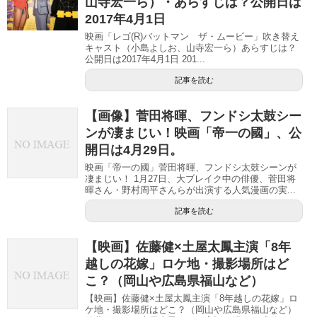
山寺宏一ら）・あらすじは？公開日は
2017年4月1日
映画「レゴ(R)バットマン ザ・ムービー」吹き替え
キャスト（小島よしお、山寺宏一ら）あらすじは？
公開日は2017年4月1日 201...
記事を読む
【画像】菅田将暉、フンドシ太鼓シー
ンが凄まじい！映画「帝一の國」、公
開日は4月29日。
映画「帝一の國」菅田将暉、フンドシ太鼓シーンが
凄まじい！ 1月27日、大ブレイク中の俳優、菅田将
暉さん・野村周平さんらが出演する人気漫画の実...
記事を読む
【映画】佐藤健×土屋太鳳主演「8年
越しの花嫁」ロケ地・撮影場所はど
こ？（岡山や広島県福山など）
【映画】佐藤健×土屋太鳳主演「8年越しの花嫁」ロ
ケ地・撮影場所はどこ？（岡山や広島県福山など）