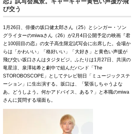
恋』試写会風景。キャーキャー黄色い声援が飛
び交う
1月26日、俳優の坂口健太郎さん（25）とシンガー・ソン
グライターのmiwaさん（26）が2月4日公開予定の映画『君
と100回目の恋』の女子高生限定試写会に出席した。会場か
らは「かわいい」「格好いい」「大好き」と黄色い声援が
飛び交い坂口さんはタジタビジ。ふたりは1月27日、共演の
竜星涼、泉澤祐希と劇中で組んだバンド「The
STOROBOSCOPE」としてテレビ朝日「ミュージックステ
ーション」に生出演する。坂口は、「緊張しちゃうよな
あ。どうしよう。何かアドバイス、ある？」と本職のmiwa
さんに質問する場面も。