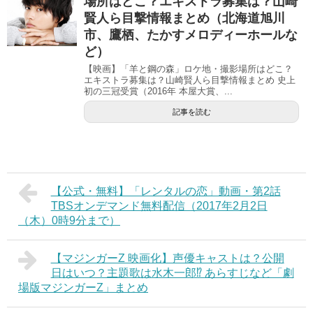
場所はどこ？エキストラ募集は？山崎
賢人ら目撃情報まとめ（北海道旭川
市、鷹栖、たかすメロディーホールな
ど）
【映画】「羊と鋼の森」ロケ地・撮影場所はどこ？
エキストラ募集は？山崎賢人ら目撃情報まとめ 史上
初の三冠受賞（2016年 本屋大賞、...
記事を読む
【公式・無料】「レンタルの恋」動画・第2話
TBSオンデマンド無料配信（2017年2月2日
（木）0時9分まで）
【マジンガーZ 映画化】声優キャストは？公開
日はいつ？主題歌は水木一郎⁉︎ あらすじなど「劇
場版マジンガーZ」まとめ