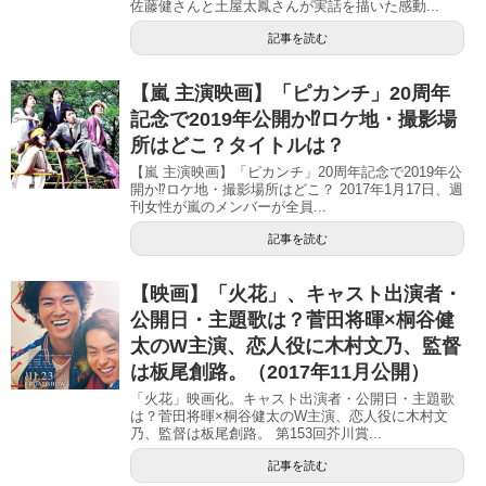
佐藤健さんと土屋太鳳さんが実話を描いた感動...
記事を読む
【嵐 主演映画】「ピカンチ」20周年
記念で2019年公開か⁉︎ロケ地・撮影場
所はどこ？タイトルは？
【嵐 主演映画】「ピカンチ」20周年記念で2019年公
開か⁉︎ロケ地・撮影場所はどこ？ 2017年1月17日、週
刊女性が嵐のメンバーが全員...
記事を読む
【映画】「火花」、キャスト出演者・
公開日・主題歌は？菅田将暉×桐谷健
太のW主演、恋人役に木村文乃、監督
は板尾創路。（2017年11月公開）
「火花」映画化。キャスト出演者・公開日・主題歌
は？菅田将暉×桐谷健太のW主演、恋人役に木村文
乃、監督は板尾創路。 第153回芥川賞...
記事を読む