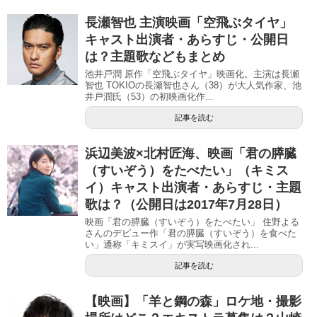
長瀬智也 主演映画「空飛ぶタイヤ」
キャスト出演者・あらすじ・公開日
は？主題歌などもまとめ
池井戸潤 原作「空飛ぶタイヤ」映画化。主演は長瀬
智也 TOKIOの長瀬智也さん（38）が大人気作家、池
井戸潤氏（53）の初映画化作...
記事を読む
浜辺美波×北村匠海、映画「君の膵臓
（すいぞう）をたべたい」（キミス
イ）キャスト出演者・あらすじ・主題
歌は？（公開日は2017年7月28日）
映画「君の膵臓（すいぞう）をたべたい」 住野よる
さんのデビュー作「君の膵臓（すいぞう）を食べた
い」通称「キミスイ」が実写映画化され...
記事を読む
【映画】「羊と鋼の森」ロケ地・撮影