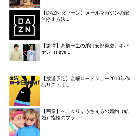
【DAZN ダゾーン】メールマガジンの配
信停止方法...
【驚愕】高橋一生の弟は安部勇磨、ネバ
ヤン（neve...
【放送予定】金曜ロードショー2018年作
品リストま...
【画像】ぺこ＆りゅうちぇるの婚約（結
婚）指輪のブラ...