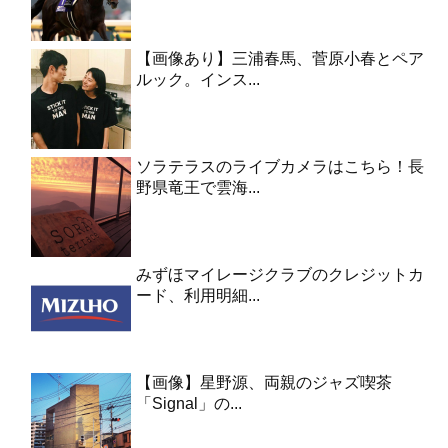
【画像あり】三浦春馬、菅原小春とペア
ルック。インス...
ソラテラスのライブカメラはこちら！長
野県竜王で雲海...
みずほマイレージクラブのクレジットカ
ード、利用明細...
【画像】星野源、両親のジャズ喫茶
「Signal」の...