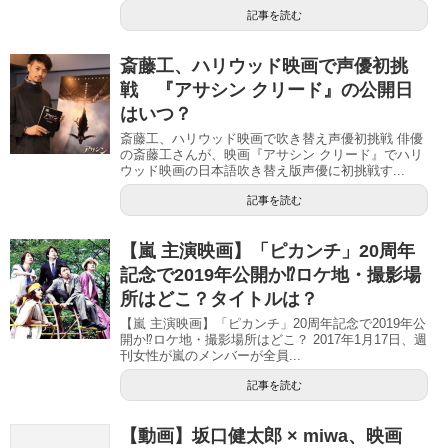
記事を読む
斎藤工、ハリウッド映画で声優初挑
戦 『アサシン クリード』の公開日
はいつ？
斎藤工、ハリウッド映画で吹き替え声優初挑戦 俳優
の斎藤工さんが、映画『アサシン クリード』でハリ
ウッド映画の日本語吹き替え版声優に初挑戦す...
記事を読む
【嵐 主演映画】「ピカンチ」20周年
記念で2019年公開か⁉︎ロケ地・撮影場
所はどこ？タイトルは？
【嵐 主演映画】「ピカンチ」20周年記念で2019年公
開か⁉︎ロケ地・撮影場所はどこ？ 2017年1月17日、週
刊女性が嵐のメンバーが全員...
記事を読む
【動画】坂口健太郎 × miwa、映画