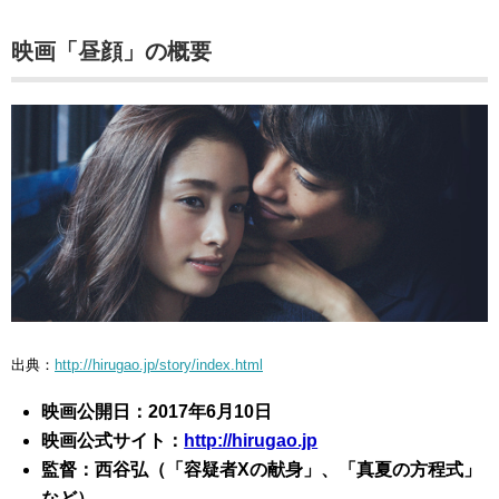
映画「昼顔」の概要
出典：
http://hirugao.jp/story/index.html
映画公開日：2017年6月10日
映画公式サイト：
http://hirugao.jp
監督：西谷弘（「容疑者Xの献身」、「真夏の方程式」
など）