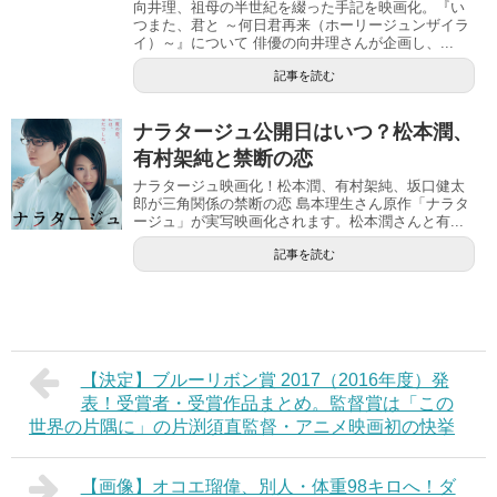
向井理、祖母の半世紀を綴った手記を映画化。『い
つまた、君と ～何日君再来（ホーリージュンザイラ
イ）～』について 俳優の向井理さんが企画し、...
記事を読む
ナラタージュ公開日はいつ？松本潤、
有村架純と禁断の恋
ナラタージュ映画化！松本潤、有村架純、坂口健太
郎が三角関係の禁断の恋 島本理生さん原作「ナラタ
ージュ」が実写映画化されます。松本潤さんと有...
記事を読む
【決定】ブルーリボン賞 2017（2016年度）発
表！受賞者・受賞作品まとめ。監督賞は「この
世界の片隅に」の片渕須直監督・アニメ映画初の快挙
【画像】オコエ瑠偉、別人・体重98キロへ！ダ