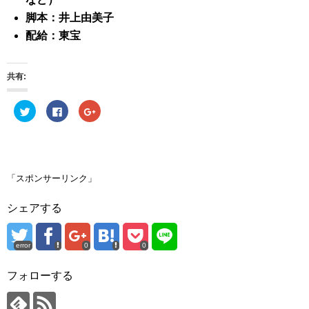
脚本：井上由美子
配給：東宝
共有:
ク
F
ク
リ
a
リ
ッ
c
ッ
ク
e
ク
し
b
し
て
o
て
T
o
G
w
k
o
i
で
o
「スポンサーリンク」
t
共
g
t
有
l
e
す
e
シェアする
r
る
+
で
に
で
共
は
共
有
ク
有
(
リ
(
error
0
0
新
ッ
新
し
ク
し
い
し
い
ウ
て
ウ
フォローする
ィ
く
ィ
ン
だ
ン
ド
さ
ド
ウ
い
ウ