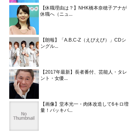
【休職理由は？】NHK橋本奈穂子アナが
休職へ（ニュ...
【朗報】「A.B.C-Z（えびえび）」CDシ
ングル...
【2017年最新】長者番付、芸能人・タレ
ント・女優...
【画像】堂本光一・肉体改造して6キロ増
量！バッキバ...