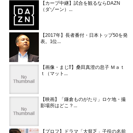
【カープ中継】試合を観るならDAZN
（ダゾーン）...
【2017年】長者番付・日本トップ50を発
表。1位...
【画像・まじ⁉︎】桑田真澄の息子 Ｍａｔ
ｔ（マット...
【映画】「鎌倉ものがたり」ロケ地・撮
影場所はどこ？...
【プロフ】ドラマ「大貧乏」子役の名前