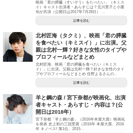
映画「君の膵臓（すいぞう）をたべたい」（キミス
イ）キャスト出演者・あらすじは？北川景子と小栗
旬が共演（公開日は2017年7月28日） ...
記事を読む
北村匠海（タクミ）、映画「君の膵臓
を食べたい（キミスイ）」に出演。父
親は北村一輝？好きな女性のタイプや
プロフィールなどまとめ
北村匠海、映画「君の膵臓を食べたい（キミス
イ）」に出演。父親は北村一輝？好きな女性のタイ
プやプロフィールなどまとめ 住野よるさんの...
記事を読む
羊と鋼の森 / 宮下奈都が映画化、出演
者キャスト・あらすじ・内容は？(公
開日は2018年）
宮下奈都「羊と鋼の森」（2016年本屋大賞）映画化
を発表 史上初の三冠受賞（2016年 本屋大賞、2016
年 キノベス! 第1位、2015...