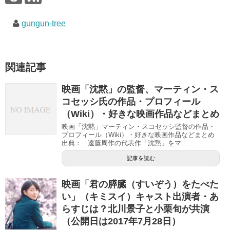
で
(
で
開
新
開
き
し
き
gungun-tree
ま
い
ま
す
ウ
す
)
ィ
)
ン
ド
ウ
で
関連記事
開
き
ま
す
映画「沈黙」の監督、マーティン・ス
)
コセッシ氏の作品・プロフィール
（Wiki）・好きな映画作品などまとめ
映画「沈黙」マーティン・スコセッシ監督の作品・
プロフィール（Wiki）・好きな映画作品などまとめ
出典： 遠藤周作の代表作「沈黙」をマ...
記事を読む
映画「君の膵臓（すいぞう）をたべた
い」（キミスイ）キャスト出演者・あ
らすじは？北川景子と小栗旬が共演
（公開日は2017年7月28日）