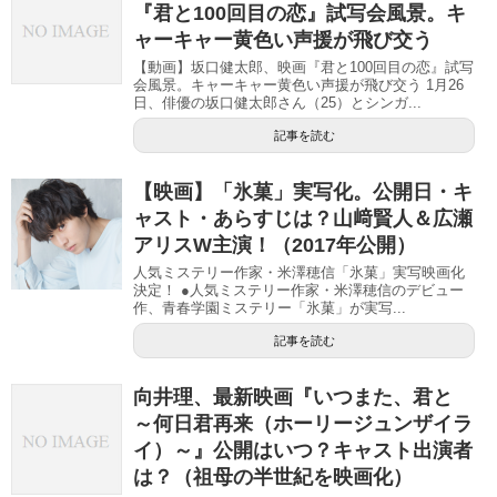
『君と100回目の恋』試写会風景。キ
ャーキャー黄色い声援が飛び交う
【動画】坂口健太郎、映画『君と100回目の恋』試写
会風景。キャーキャー黄色い声援が飛び交う 1月26
日、俳優の坂口健太郎さん（25）とシンガ...
記事を読む
【映画】「氷菓」実写化。公開日・キ
ャスト・あらすじは？山﨑賢人＆広瀬
アリスW主演！（2017年公開）
人気ミステリー作家・米澤穂信「氷菓」実写映画化
決定！ ●人気ミステリー作家・米澤穂信のデビュー
作、青春学園ミステリー「氷菓」が実写...
記事を読む
向井理、最新映画『いつまた、君と
～何日君再来（ホーリージュンザイラ
イ）～』公開はいつ？キャスト出演者
は？（祖母の半世紀を映画化）