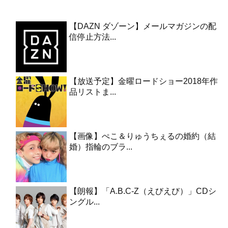
【DAZN ダゾーン】メールマガジンの配
信停止方法...
【放送予定】金曜ロードショー2018年作
品リストま...
【画像】ぺこ＆りゅうちぇるの婚約（結
婚）指輪のブラ...
【朗報】「A.B.C-Z（えびえび）」CDシ
ングル...