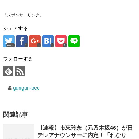
て
o
て
T
o
G
w
k
o
i
で
o
「スポンサーリンク」
t
共
g
t
有
l
e
す
e
シェアする
r
る
+
で
に
で
共
は
共
有
ク
有
(
リ
(
error
0
0
新
ッ
新
し
ク
し
い
し
い
ウ
て
ウ
フォローする
ィ
く
ィ
ン
だ
ン
ド
さ
ド
ウ
い
ウ
で
(
で
開
新
開
き
し
き
gungun-tree
ま
い
ま
す
ウ
す
)
ィ
)
ン
ド
ウ
で
関連記事
開
き
ま
す
【速報】市來玲奈（元乃木坂46）が日
)
テレアナウンサーに内定！「れなり