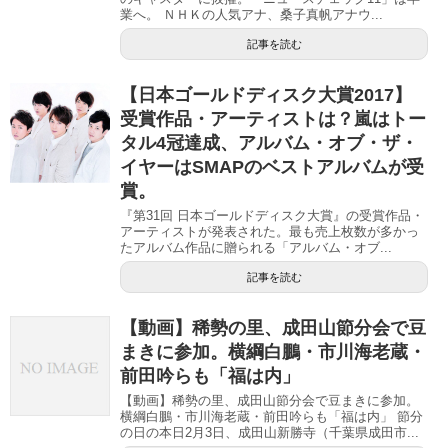
業へ。 ＮＨＫの人気アナ、桑子真帆アナウ...
記事を読む
【日本ゴールドディスク大賞2017】
受賞作品・アーティストは？嵐はトー
タル4冠達成、アルバム・オブ・ザ・
イヤーはSMAPのベストアルバムが受
賞。
『第31回 日本ゴールドディスク大賞』の受賞作品・
アーティストが発表された。最も売上枚数が多かっ
たアルバム作品に贈られる「アルバム・オブ...
記事を読む
【動画】稀勢の里、成田山節分会で豆
まきに参加。横綱白鵬・市川海老蔵・
前田吟らも「福は内」
【動画】稀勢の里、成田山節分会で豆まきに参加。
横綱白鵬・市川海老蔵・前田吟らも「福は内」 節分
の日の本日2月3日、成田山新勝寺（千葉県成田市...