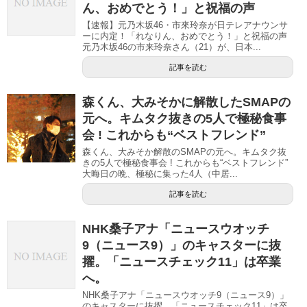
ん、おめでとう！」と祝福の声
【速報】元乃木坂46・市來玲奈が日テレアナウンサ
ーに内定！「れなりん、おめでとう！」と祝福の声
元乃木坂46の市来玲奈さん（21）が、日本...
記事を読む
森くん、大みそかに解散したSMAPの
元へ。キムタク抜きの5人で極秘食事
会 ! これからも“ベストフレンド”
森くん、大みそか解散のSMAPの元へ。キムタク抜
きの5人で極秘食事会 ! これからも“ベストフレンド”
大晦日の晩、極秘に集った4人（中居...
記事を読む
NHK桑子アナ「ニュースウオッチ
9（ニュース9）」のキャスターに抜
擢。「ニュースチェック11」は卒業
へ。
NHK桑子アナ「ニュースウオッチ9（ニュース9）」
のキャスターに抜擢。「ニュースチェック11」は卒