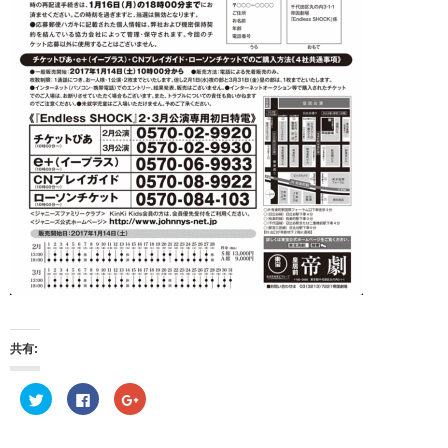
共有:
ク
F
ク
リ
a
リ
ッ
c
ッ
ク
e
ク
し
b
し