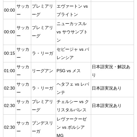
サッカ
プレミアリ
エヴァートン vs
00:00
ー
ーグ
ブライトン
ニューカッスル
サッカ
プレミアリ
00:00
vs サウサンプト
ー
ーグ
ン
サッカ
セビージャ vs バ
00:15
ラ・リーガ
ー
レンシア
サッカ
日本語実況・解説あ
01:00
リーグアン
PSG vs メス
ー
り
サッカ
ヘタフェ vs レバ
02:30
ラ・リーガ
日本語実況あり
ー
ンテ
サッカ
プレミアリ
チェルシー vs ク
02:30
日本語実況あり
ー
ーグ
リスタルパレス
レヴァークーゼ
サッカ
ブンデスリ
02:30
ン vs ボルシア
ー
ーガ
MG