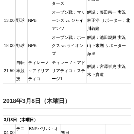
ターズ
オープン戦：マリ
解説：藤田宗一 実況：
13:00
野球
NPB
ーンズ vs ジャイ
林正浩 リポーター：北
アンツ
川義隆
オープン戦：ホー
解説：池田親興 実況：
18:00
野球
NPB
クス vs ライオン
山下末則 リポーター：
ズ
海里
自転
ティレーノ
ティレーノ～アド
解説：宮澤崇史 実況：
21:50
車競
～アドリア
リアティコ：ステ
木下貴道
技
ティコ
ージ1
2018年3月8日（木曜日）
3月8日（木曜日）
テニ
BNPパリバ・オ
04:00
初日