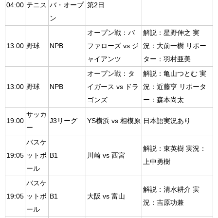
04:00
テニス
バ・オープ
第2日
ン
オープン戦：バ
解説：星野伸之 実
13:00
野球
NPB
ファローズ vs ジ
況：大前一樹 リポー
ャイアンツ
ター：羽村亜美
オープン戦：タ
解説：亀山つとむ 実
13:00
野球
NPB
イガース vs ドラ
況：近藤亨 リポータ
ゴンズ
ー：森本尚太
サッカ
19:00
J3リーグ
YS横浜 vs 相模原
日本語実況あり
ー
バスケ
解説：東英樹 実況：
19:05
ットボ
B1
川崎 vs 西宮
上中勇樹
ール
バスケ
解説：清水耕介 実
19:05
ットボ
B1
大阪 vs 富山
況：吉原功兼
ール