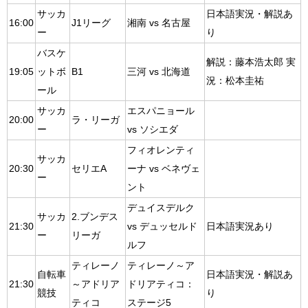
サッカ
日本語実況・解説あ
16:00
J1リーグ
湘南 vs 名古屋
ー
り
バスケ
解説：藤本浩太郎 実
19:05
ットボ
B1
三河 vs 北海道
況：松本圭祐
ール
サッカ
エスパニョール
20:00
ラ・リーガ
ー
vs ソシエダ
フィオレンティ
サッカ
20:30
セリエA
ーナ vs ベネヴェ
ー
ント
デュイスデルク
サッカ
2.ブンデス
21:30
vs デュッセルド
日本語実況あり
ー
リーガ
ルフ
ティレーノ
ティレーノ～ア
自転車
日本語実況・解説あ
21:30
～アドリア
ドリアティコ：
競技
り
ティコ
ステージ5