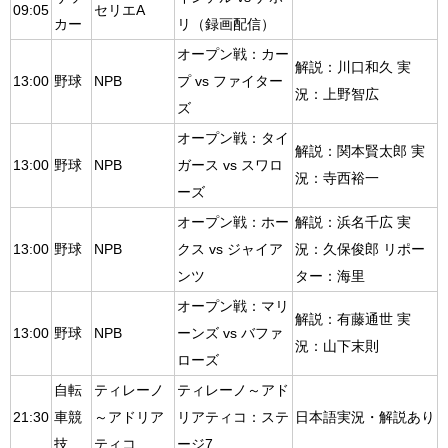
09:05
セリエA
カー
リ（録画配信）
オープン戦：カー
解説：川口和久 実
13:00
野球
NPB
プ vs ファイター
況：上野智広
ズ
オープン戦：タイ
解説：関本賢太郎 実
13:00
野球
NPB
ガース vs スワロ
況：寺西裕一
ーズ
オープン戦：ホー
解説：浜名千広 実
13:00
野球
NPB
クス vs ジャイア
況：久保俊郎 リポー
ンツ
ター：海里
オープン戦：マリ
解説：有藤通世 実
13:00
野球
NPB
ーンズ vs バファ
況：山下末則
ローズ
自転
ティレーノ
ティレーノ～アド
21:30
車競
～アドリア
リアティコ：ステ
日本語実況・解説あり
技
ティコ
ージ7