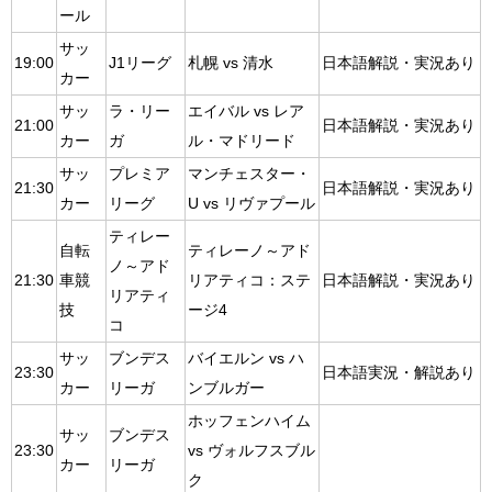
ール
サッ
19:00
J1リーグ
札幌 vs 清水
日本語解説・実況あり
カー
サッ
ラ・リー
エイバル vs レア
21:00
日本語解説・実況あり
カー
ガ
ル・マドリード
サッ
プレミア
マンチェスター・
21:30
日本語解説・実況あり
カー
リーグ
U vs リヴァプール
ティレー
自転
ティレーノ～アド
ノ～アド
21:30
車競
リアティコ：ステ
日本語解説・実況あり
リアティ
技
ージ4
コ
サッ
ブンデス
バイエルン vs ハ
23:30
日本語実況・解説あり
カー
リーガ
ンブルガー
ホッフェンハイム
サッ
ブンデス
23:30
vs ヴォルフスブル
カー
リーガ
ク