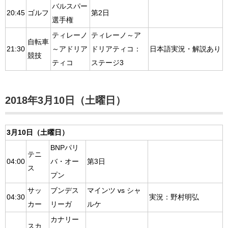
バルスパー
20:45
ゴルフ
第2日
選手権
ティレーノ
ティレーノ～ア
自転車
21:30
～アドリア
ドリアティコ：
日本語実況・解説あり
競技
ティコ
ステージ3
2018年3月10日（土曜日）
3月10日（土曜日）
BNPパリ
テニ
04:00
バ・オー
第3日
ス
プン
サッ
ブンデス
マインツ vs シャ
04:30
実況：野村明弘
カー
リーガ
ルケ
カナリー
スカ