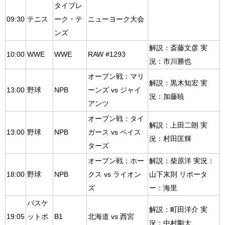
タイブレ
09:30
テニス
ーク・テ
ニューヨーク大会
ンズ
解説：斎藤文彦 実
10:00
WWE
WWE
RAW #1293
況：市川勝也
オープン戦：マリ
解説：黒木知宏 実
13:00
野球
NPB
ーンズ vs ジャイ
況：加藤暁
アンツ
オープン戦：タイ
解説：上田二朗 実
13:00
野球
NPB
ガース vs ベイス
況：村田匡輝
ターズ
オープン戦：ホー
解説：柴原洋 実況：
18:00
野球
NPB
クス vs ライオン
山下末則 リポータ
ズ
ー：海里
バスケ
解説：町田洋介 実
19:05
ットボ
B1
北海道 vs 西宮
況：中村剛大