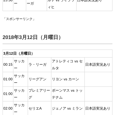
23:30
ルト vs ライプツ
日本語実況あり
ー
ーガ
ィヒ
「スポンサーリンク」
2018年3月12日（月曜日）
3月12日（月曜日）
サッカ
アトレティコ vs セ
00:15
ラ・リーガ
日本語実況あり
ー
ルタ
サッカ
01:00
リーグアン
リヨン vs カーン
ー
サッカ
プレミアリー
ボーンマス vs トッ
01:00
ー
グ
テナム
サッカ
02:00
セリエA
ジェノア vs ミラン
日本語実況あり
ー