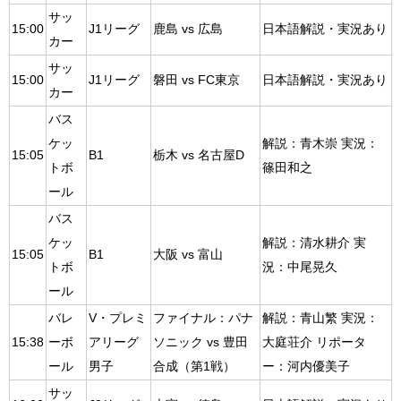
サッ
15:00
J1リーグ
鹿島 vs 広島
日本語解説・実況あり
カー
サッ
15:00
J1リーグ
磐田 vs FC東京
日本語解説・実況あり
カー
バス
ケッ
解説：青木崇 実況：
15:05
B1
栃木 vs 名古屋D
トボ
篠田和之
ール
バス
ケッ
解説：清水耕介 実
15:05
B1
大阪 vs 富山
トボ
況：中尾晃久
ール
バレ
V・プレミ
ファイナル：パナ
解説：青山繁 実況：
15:38
ーボ
アリーグ
ソニック vs 豊田
大庭荘介 リポータ
ール
男子
合成（第1戦）
ー：河内優美子
サッ