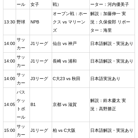
ール
女子
戦）
ーター：河内優美子
オープン戦：ホー
解説：加藤伸一 実
13:30
野球
NPB
クス vs マリーン
況：久保俊郎 リポー
ズ
ター：海里
サッ
14:00
J1リーグ
仙台 vs 神戸
日本語解説・実況あり
カー
サッ
14:00
J1リーグ
長崎 vs 浦和
日本語解説・実況あり
カー
サッ
14:00
J3リーグ
C大23 vs 秋田
日本語実況あり
カー
バス
ケッ
解説：鈴木慶太 実
14:05
B1
京都 vs 滋賀
トボ
況：高野勝正
ール
サッ
15:00
J1リーグ
柏 vs C大阪
日本語解説・実況あり
カー