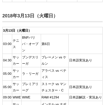
2018年3月13日（火曜日）
3月13日（火曜日）
BNPパリ
テニ
03:00
バ・オープ
第6日
ス
ン
サッ
ブンデスリ
ブレーメン vs ケ
04:30
日本語実況あり
カー
ーガ
ルン
サッ
アラベス vs ベテ
05:00
ラ・リーガ
カー
ィス
サッ
プレミアリ
ストーク vs マン
05:00
日本語実況あり
カー
ーグ
チェスター・C
09:00
WWE
WWE
RAW #1294
日本語解説・実況あり
サッ
インテル vs ナポ