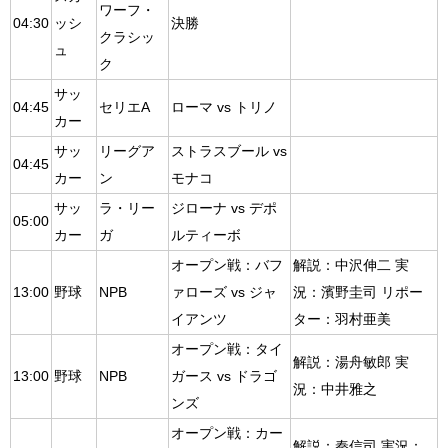
ワーフ・
04:30
ッシ
決勝
クラシッ
ュ
ク
サッ
04:45
セリエA
ローマ vs トリノ
カー
サッ
リーグア
ストラスブール vs
04:45
カー
ン
モナコ
サッ
ラ・リー
ジローナ vs デポ
05:00
カー
ガ
ルティーボ
オープン戦：バフ
解説：中沢伸二 実
13:00
野球
NPB
ァローズ vs ジャ
況：濱野圭司 リポー
イアンツ
ター：羽村亜美
オープン戦：タイ
解説：湯舟敏郎 実
13:00
野球
NPB
ガース vs ドラゴ
況：中井雅之
ンズ
オープン戦：カー
解説：秦信司 実況：