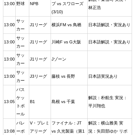
13:00
野球
NPB
プ vs スワローズ
林正浩
(3/10)
サッ
13:00
J1リーグ
横浜FM vs 鳥栖
日本語解説・実況あり
カー
サッ
13:00
J1リーグ
川崎F vs G大阪
日本語解説・実況あり
カー
サッ
13:00
J1リーグ
Jゾーン
カー
サッ
13:00
J3リーグ
藤枝 vs 長野
日本語実況あり
カー
バス
ケッ
解説：朴航生 実況：
13:05
B1
島根 vs 千葉
トボ
平川翔也
ール
バレ
V・プレミ
ファイナル：JT
解説：横山雅美 実
13:08
ーボ
アリーグ
vs 久光製薬（第1
況：矢田部ゆか リポ