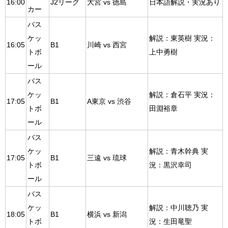
16:00
J2リーグ
大宮 vs 徳島
日本語解説・実況あり
カー
バス
ケッ
解説：東英樹 実況：
16:05
B1
川崎 vs 西宮
トボ
上中勇樹
ール
バス
ケッ
解説：倉石平 実況：
17:05
B1
A東京 vs 渋谷
トボ
田淵裕章
ール
バス
ケッ
解説：青木幹典 実
17:05
B1
三遠 vs 琉球
トボ
況：黒沢幸司
ール
バス
ケッ
解説：中川聴乃 実
18:05
B1
横浜 vs 新潟
トボ
況：生田竜聖