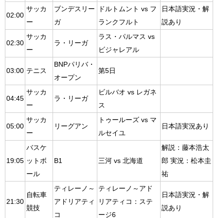
サッカ
ブンデスリー
ドルトムント vs フ
日本語実況・解
02:00
ー
ガ
ランクフルト
説あり
サッカ
ラス・パルマス vs
02:30
ラ・リーガ
ー
ビジャレアル
BNPパリバ・
03:00
テニス
第5日
オープン
サッカ
ビルバオ vs レガネ
04:45
ラ・リーガ
ー
ス
サッカ
トゥールーズ vs マ
05:00
リーグアン
日本語実況あり
ー
ルセイユ
バスケ
解説：藤本浩太
19:05
ットボ
B1
三河 vs 北海道
郎 実況：松本圭
ール
祐
ティレーノ～
ティレーノ～アド
自転車
日本語実況・解
21:30
アドリアティ
リアティコ：ステ
競技
説あり
コ
ージ6