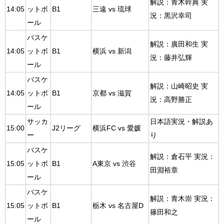
解説：青木幹典 実
14:05
ットボ
B1
三遠 vs 琉球
況：黒沢幸司
ール
バスケ
解説：廣田和生 実
14:05
ットボ
B1
横浜 vs 新潟
況：藤井弘輝
ール
バスケ
解説：山崎昭史 実
14:05
ットボ
B1
京都 vs 滋賀
況：高野勝正
ール
サッカ
日本語実況・解説あ
15:00
J2リーグ
横浜FC vs 愛媛
ー
り
バスケ
解説：倉石平 実況：
15:05
ットボ
B1
A東京 vs 渋谷
田淵裕章
ール
バスケ
解説：青木崇 実況：
15:05
ットボ
B1
栃木 vs 名古屋D
篠田和之
ール