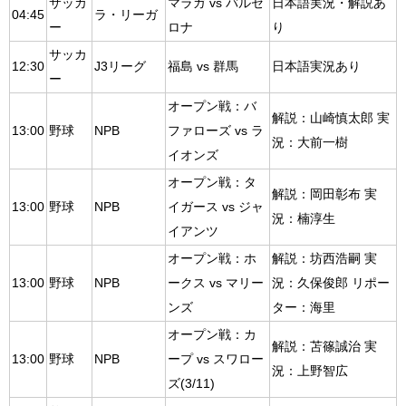
サッカ
マラガ vs バルセ
日本語実況・解説あ
04:45
ラ・リーガ
ー
ロナ
り
サッカ
12:30
J3リーグ
福島 vs 群馬
日本語実況あり
ー
オープン戦：バ
解説：山崎慎太郎 実
13:00
野球
NPB
ファローズ vs ラ
況：大前一樹
イオンズ
オープン戦：タ
解説：岡田彰布 実
13:00
野球
NPB
イガース vs ジャ
況：楠淳生
イアンツ
オープン戦：ホ
解説：坊西浩嗣 実
13:00
野球
NPB
ークス vs マリー
況：久保俊郎 リポー
ンズ
ター：海里
オープン戦：カ
解説：苫篠誠治 実
13:00
野球
NPB
ープ vs スワロー
況：上野智広
ズ(3/11)