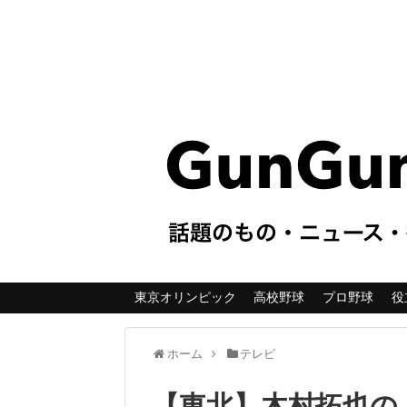
東京オリンピック
高校野球
プロ野球
役
ホーム
テレビ
【東北】木村拓也の