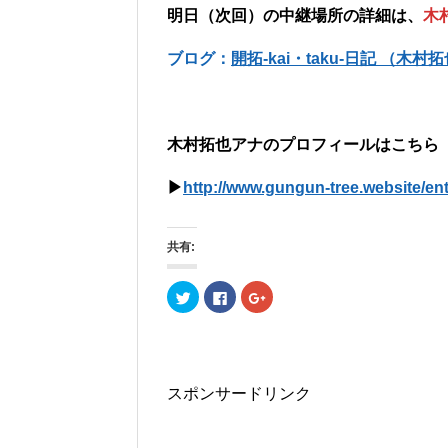
明日（次回）の中継場所の詳細は、
木
ブログ：
開拓-kai・taku-日記 （木村
木村拓也アナのプロフィールはこちら
▶︎
http://www.gungun-tree.website/en
共有:
ク
F
ク
リ
a
リ
ッ
c
ッ
ク
e
ク
し
b
し
て
o
て
T
o
G
w
k
o
i
で
o
スポンサードリンク
t
共
g
t
有
l
e
す
e
r
る
+