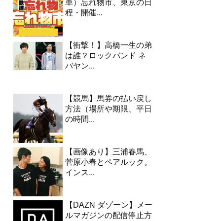
車）忘れ物市、東京の日
程・開催...
【衝撃！】高橋一生の弟
は誰？ロックバンド ネ
バヤン...
【競馬】馬券の払い戻し
方法（場所や期限、平日
の時間...
【画像あり】三浦春馬、
菅原小春とペアルック。
インス...
【DAZN ダゾーン】メー
ルマガジンの配信停止方