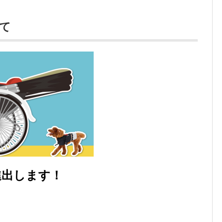
て
進出します！