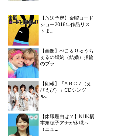
【放送予定】金曜ロード
ショー2018年作品リス
トま...
【画像】ぺこ＆りゅうち
ぇるの婚約（結婚）指輪
のブラ...
【朗報】「A.B.C-Z（え
びえび）」CDシング
ル...
【休職理由は？】NHK橋
本奈穂子アナが休職へ
（ニュ...