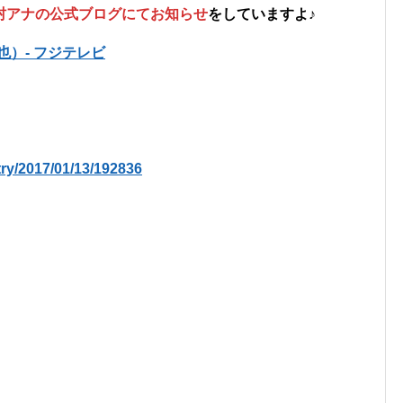
村アナの公式ブログにてお知らせ
をしていますよ♪
拓也）- フジテレビ
try/2017/01/13/192836