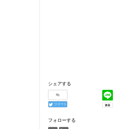
で
に
で
共
は
共
有
ク
有
(
リ
(
新
ッ
新
し
ク
し
い
し
い
ウ
て
ウ
ィ
く
ィ
ン
だ
ン
ド
さ
ド
ウ
い
ウ
で
(
で
開
新
開
き
し
き
ま
い
ま
す
ウ
す
)
ィ
)
ン
ド
ウ
で
開
き
ま
シェアする
す
)
ツイート
フォローする