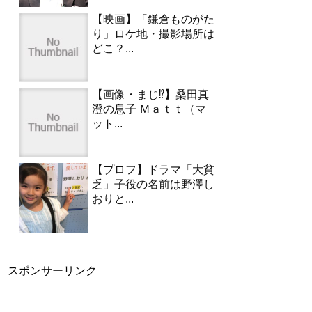
【映画】「鎌倉ものがた
り」ロケ地・撮影場所は
どこ？...
【画像・まじ⁉︎】桑田真
澄の息子 Ｍａｔｔ（マ
ット...
【プロフ】ドラマ「大貧
乏」子役の名前は野澤し
おりと...
スポンサーリンク