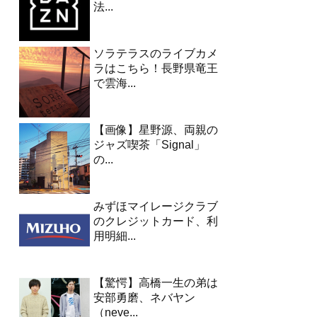
法...
ソラテラスのライブカメ
ラはこちら！長野県竜王
で雲海...
【画像】星野源、両親の
ジャズ喫茶「Signal」
の...
みずほマイレージクラブ
のクレジットカード、利
用明細...
【驚愕】高橋一生の弟は
安部勇磨、ネバヤン
（neve...