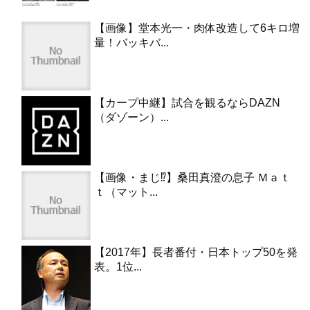
【画像】堂本光一・肉体改造して6キロ増
量！バッキバ...
【カープ中継】試合を観るならDAZN
（ダゾーン）...
【画像・まじ⁉︎】桑田真澄の息子 Ｍａｔ
ｔ（マット...
【2017年】長者番付・日本トップ50を発
表。1位...