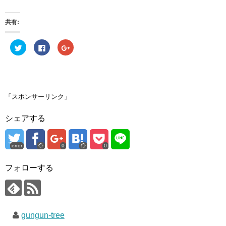
共有:
ク
F
ク
リ
a
リ
ッ
c
ッ
ク
e
ク
し
b
し
て
o
て
T
o
G
w
k
o
i
で
o
「スポンサーリンク」
t
共
g
t
有
l
e
す
e
シェアする
r
る
+
で
に
で
共
は
共
有
ク
有
(
リ
(
error
0
0
新
ッ
新
し
ク
し
い
し
い
ウ
て
ウ
フォローする
ィ
く
ィ
ン
だ
ン
ド
さ
ド
ウ
い
ウ
で
(
で
開
新
開
き
し
き
gungun-tree
ま
い
ま
す
ウ
す