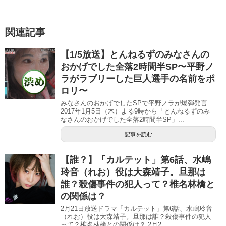
)
ィ
)
ン
ド
ウ
で
関連記事
開
き
ま
す
【1/5放送】とんねるずのみなさんの
)
おかげでした全落2時間半SP〜平野ノ
ラがラブリーした巨人選手の名前をポ
ロリ〜
みなさんのおかげでしたSPで平野ノラが爆弾発言
2017年1月5日（木）よる9時から「とんねるずのみ
なさんのおかげでした全落2時間半SP」...
記事を読む
【誰？】「カルテット」第6話、水嶋
玲音（れお）役は大森靖子。旦那は
誰？殺傷事件の犯人って？椎名林檎と
の関係は？
2月21日放送ドラマ「カルテット」第6話、水嶋玲音
（れお）役は大森靖子。旦那は誰？殺傷事件の犯人
って？椎名林檎との関係は？ 2月2...