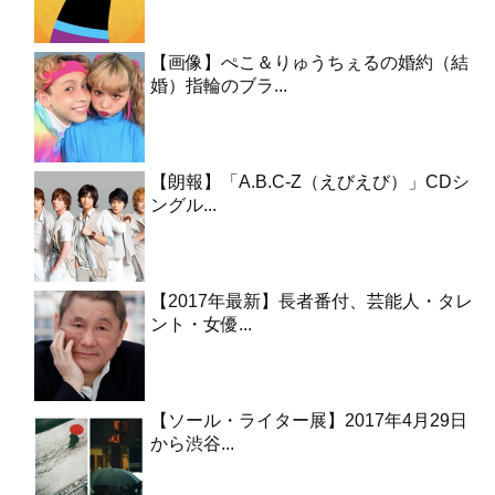
【画像】ぺこ＆りゅうちぇるの婚約（結
婚）指輪のブラ...
【朗報】「A.B.C-Z（えびえび）」CDシ
ングル...
【2017年最新】長者番付、芸能人・タレ
ント・女優...
【ソール・ライター展】2017年4月29日
から渋谷...