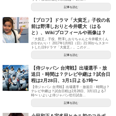
記事を読む
【プロフ】ドラマ「大貧乏」子役の名
前は野澤しおりと今井暖大（はる
と）、Wikiプロフィールや画像は？
「大貧乏」子役、野澤しおりちゃんと今井暖大くん
がかわいい！ 2017年1月8日（日）21:00からスター
トした日9ドラマ「大貧乏」。このド...
記事を読む
【侍ジャパン 台湾戦】出場選手・放
送日・時間は？テレビ中継は？試合日
程は2月28日、3月1日よる7時〜
【侍ジャパン 台湾戦】出場選手・放送日・時間は？
テレビ中継は？試合日程は2月28日、3月1日よる7
時〜 いよいよ侍ジャパン壮行試合...
記事を読む
小田和正＆宇多田ヒカル初のコラボ