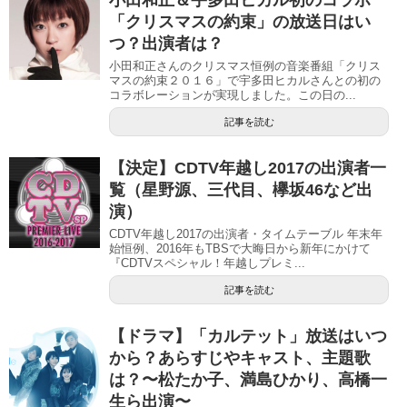
「クリスマスの約束」の放送日はい
つ？出演者は？
小田和正さんのクリスマス恒例の音楽番組「クリス
マスの約束２０１６」で宇多田ヒカルさんとの初の
コラボレーションが実現しました。この日の...
記事を読む
【決定】CDTV年越し2017の出演者一
覧（星野源、三代目、欅坂46など出
演）
CDTV年越し2017の出演者・タイムテーブル 年末年
始恒例、2016年もTBSで大晦日から新年にかけて
『CDTVスペシャル！年越しプレミ...
記事を読む
【ドラマ】「カルテット」放送はいつ
から？あらすじやキャスト、主題歌
は？〜松たか子、満島ひかり、高橋一
生ら出演〜