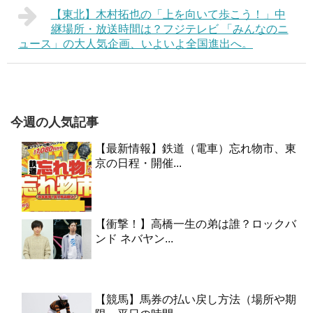
【東北】木村拓也の「上を向いて歩こう！」中
継場所・放送時間は？フジテレビ 「みんなのニ
ュース」の大人気企画、いよいよ全国進出へ。
今週の人気記事
【最新情報】鉄道（電車）忘れ物市、東
京の日程・開催...
【衝撃！】高橋一生の弟は誰？ロックバ
ンド ネバヤン...
【競馬】馬券の払い戻し方法（場所や期