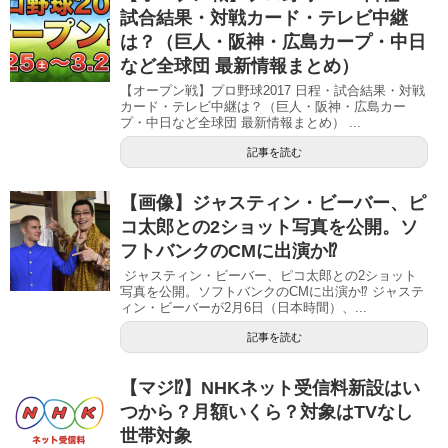
試合結果・対戦カード・テレビ中継
は？（巨人・阪神・広島カープ・中日
など全球団 最新情報まとめ）
【オープン戦】プロ野球2017 日程・試合結果・対戦
カード・テレビ中継は？（巨人・阪神・広島カー
プ・中日など全球団 最新情報まとめ） ...
記事を読む
【画像】ジャスティン・ビーバー、ピ
コ太郎との2ショット写真を公開。ソ
フトバンクのCMに出演か⁉︎
ジャスティン・ビーバー、ピコ太郎との2ショット
写真を公開。ソフトバンクのCMに出演か⁉︎ ジャステ
ィン・ビーバーが2月6日（日本時間）、...
記事を読む
【マジ⁉︎】NHKネット受信料新設はい
つから？月額いくら？対象はTVなし
世帯対象