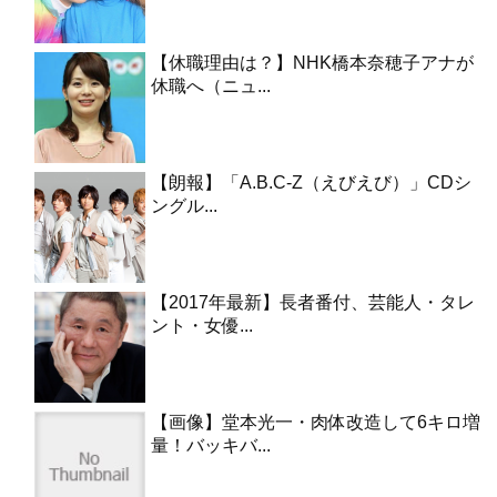
【休職理由は？】NHK橋本奈穂子アナが
休職へ（ニュ...
【朗報】「A.B.C-Z（えびえび）」CDシ
ングル...
【2017年最新】長者番付、芸能人・タレ
ント・女優...
【画像】堂本光一・肉体改造して6キロ増
量！バッキバ...