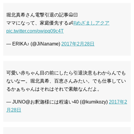
堀北真希さん電撃引退の記事🙅🏻
ママになって、家庭優先する👶
#めざましアクア
pic.twitter.com/owjpq09c4T
— ERIKA♪ (@JiNaname)
2017年2月28日
可愛い赤ちゃん目の前にしたら引退決意もわからんでも
ないなー。堀北真希、百恵さんみたい。でも仕事してい
るかぁちゃんはそれはそれで素敵なんだよ。
— JUNO@お釈迦様には程遠い40 (@kumikozy)
2017年2
月28日