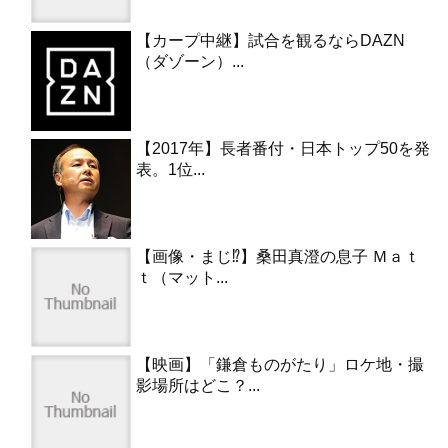
【カープ中継】試合を観るならDAZN
（ダゾーン）...
【2017年】長者番付・日本トップ50を発
表。1位...
【画像・まじ⁉︎】桑田真澄の息子 Ｍａｔ
ｔ（マット...
【映画】「鎌倉ものがたり」ロケ地・撮
影場所はどこ？...