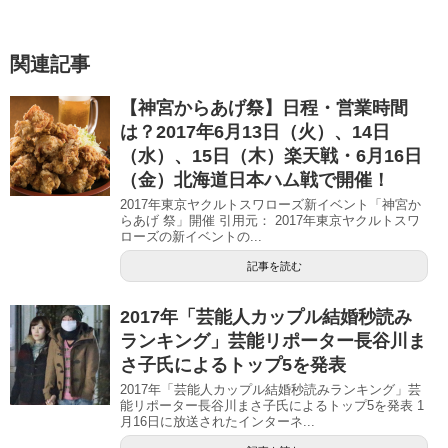
)
ィ
)
ン
ド
ウ
で
関連記事
開
き
ま
す
【神宮からあげ祭】日程・営業時間
)
は？2017年6月13日（火）、14日
（水）、15日（木）楽天戦・6月16日
（金）北海道日本ハム戦で開催！
2017年東京ヤクルトスワローズ新イベント「神宮か
らあげ 祭」開催 引用元： 2017年東京ヤクルトスワ
ローズの新イベントの...
記事を読む
2017年「芸能人カップル結婚秒読み
ランキング」芸能リポーター長谷川ま
さ子氏によるトップ5を発表
2017年「芸能人カップル結婚秒読みランキング」芸
能リポーター長谷川まさ子氏によるトップ5を発表 1
月16日に放送されたインターネ...