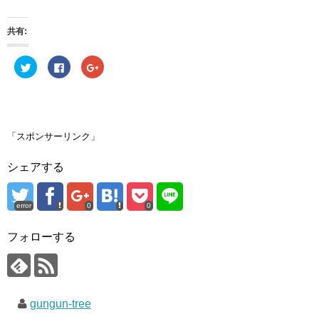
共有:
ク
F
ク
リ
a
リ
ッ
c
ッ
ク
e
ク
し
b
し
て
o
て
T
o
G
w
k
o
i
で
o
「スポンサーリンク」
t
共
g
t
有
l
e
す
e
シェアする
r
る
+
で
に
で
共
は
共
有
ク
有
(
リ
(
error
0
0
新
ッ
新
し
ク
し
い
し
い
ウ
て
ウ
フォローする
ィ
く
ィ
ン
だ
ン
ド
さ
ド
ウ
い
ウ
で
(
で
開
新
開
き
し
き
gungun-tree
ま
い
ま
す
ウ
す