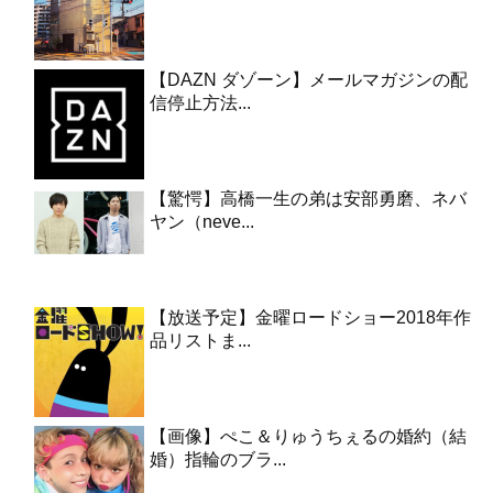
【DAZN ダゾーン】メールマガジンの配
信停止方法...
【驚愕】高橋一生の弟は安部勇磨、ネバ
ヤン（neve...
【放送予定】金曜ロードショー2018年作
品リストま...
【画像】ぺこ＆りゅうちぇるの婚約（結
婚）指輪のブラ...