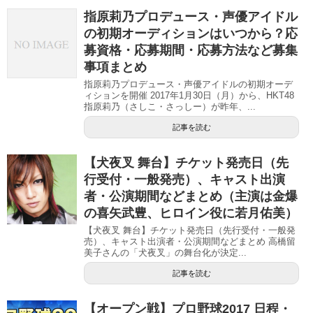
指原莉乃プロデュース・声優アイドル
の初期オーディションはいつから？応
募資格・応募期間・応募方法など募集
事項まとめ
指原莉乃プロデュース・声優アイドルの初期オーデ
ィションを開催 2017年1月30日（月）から、HKT48
指原莉乃（さしこ・さっしー）が昨年、...
記事を読む
【犬夜叉 舞台】チケット発売日（先
行受付・一般発売）、キャスト出演
者・公演期間などまとめ（主演は金爆
の喜矢武豊、ヒロイン役に若月佑美）
【犬夜叉 舞台】チケット発売日（先行受付・一般発
売）、キャスト出演者・公演期間などまとめ 高橋留
美子さんの「犬夜叉」の舞台化が決定...
記事を読む
【オープン戦】プロ野球2017 日程・