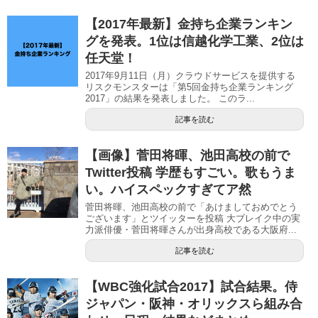
【2017年最新】金持ち企業ランキン
グを発表。1位は信越化学工業、2位は
任天堂！
2017年9月11日（月）クラウドサービスを提供する
リスクモンスターは「第5回金持ち企業ランキング
2017」の結果を発表しました。 このラ...
記事を読む
【画像】菅田将暉、池田高校の前で
Twitter投稿 学歴もすごい。歌もうま
い。ハイスペックすぎてア然
菅田将暉、池田高校の前で「あけましておめでとう
ございます」とツイッターを投稿 大ブレイク中の実
力派俳優・菅田将暉さんが出身高校である大阪府...
記事を読む
【WBC強化試合2017】試合結果。侍
ジャパン・阪神・オリックスら組み合