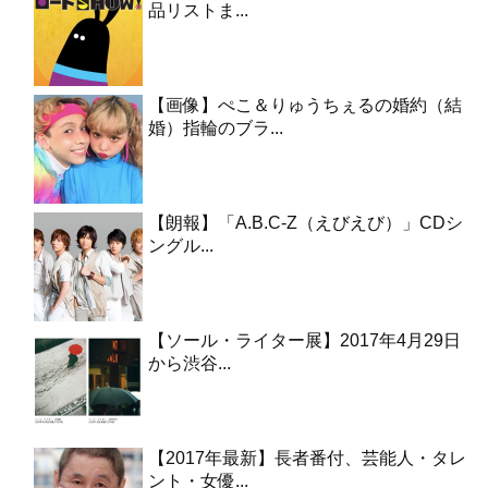
品リストま...
【画像】ぺこ＆りゅうちぇるの婚約（結
婚）指輪のブラ...
【朗報】「A.B.C-Z（えびえび）」CDシ
ングル...
【ソール・ライター展】2017年4月29日
から渋谷...
【2017年最新】長者番付、芸能人・タレ
ント・女優...