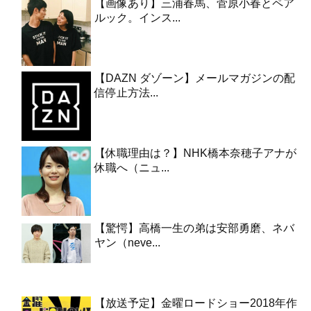
【画像あり】三浦春馬、菅原小春とペア
ルック。インス...
【DAZN ダゾーン】メールマガジンの配
信停止方法...
【休職理由は？】NHK橋本奈穂子アナが
休職へ（ニュ...
【驚愕】高橋一生の弟は安部勇磨、ネバ
ヤン（neve...
【放送予定】金曜ロードショー2018年作