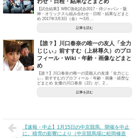
わせ・日程・結果などまとめ
【試合結果】WBC強化試合2017・侍ジャパン・阪
神・オリックスら組み合わせ・日程・結果などまと
め 2017年3月3日（金）〜3月...
記事を読む
【誰？】川口春奈の唯一の友人「全力
じじぃ」前すすむ（上林尊久）のプロ
フィール・Wiki・年齢・画像などまと
め
【誰？】川口春奈の唯一の芸能人の友達「全力じじ
ぃ」前すすむのプロフィール・年齢・画像・経歴な
どまとめ 女優の川口春奈（22）が、2...
記事を読む
【速報・中止】1月15日の中京競馬、開催を中止
に。積雪の影響により（中京競馬場に松岡修造