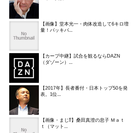
【画像】堂本光一・肉体改造して6キロ増
量！バッキバ...
【カープ中継】試合を観るならDAZN
（ダゾーン）...
【2017年】長者番付・日本トップ50を発
表。1位...
【画像・まじ⁉︎】桑田真澄の息子 Ｍａｔ
ｔ（マット...