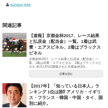
き
し
き
gungun-tree
ま
い
ま
す
ウ
す
)
ィ
)
ン
ド
ウ
で
関連記事
開
き
ま
す
【速報】京都金杯2017、レース結果
)
と払戻金（配当金）一覧。1着は武
豊・エアスピネル、2着はブラックス
ピネル
京都金杯2017、レース結果と払戻金（配当金）一
覧。1着は武豊・エアスピネル、2着はブラックスピ
ネル 本日1月5日開催された京都金杯201...
記事を読む
【2017年】「知っている日本人」ラ
ンキング 1位は誰⁉︎ アメリカ・イギリ
ス・フランス・韓国・中国・タイ、国
別に紹介。