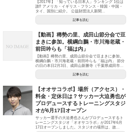
【2017年】「知っている日本人」ランキング 1位は
誰⁉︎ アメリカ・イギリス・フランス・韓国・中国・
タイ、国別に紹介。 公益財団法人新聞...
記事を読む
【動画】稀勢の里、成田山節分会で豆
まきに参加。横綱白鵬・市川海老蔵・
前田吟らも「福は内」
【動画】稀勢の里、成田山節分会で豆まきに参加。
横綱白鵬・市川海老蔵・前田吟らも「福は内」 節分
の日の本日2月3日、成田山新勝寺（千葉県成田市...
記事を読む
【オオサコラボ】場所（アクセス）・
料金・定休日は？サッカー大迫勇也が
プロデュースするトレーニングスタジ
オが6月17日オープン
サッカー選手の大迫勇也さんがプロデュースするト
レーニングスタジオ「オオサコラボ」が2017年6月
17日オープンしました。スタジオの場所は、故...