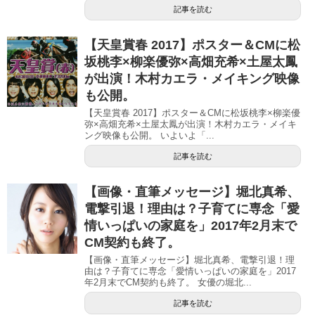
記事を読む
【天皇賞春 2017】ポスター＆CMに松
坂桃李×柳楽優弥×高畑充希×土屋太鳳
が出演！木村カエラ・メイキング映像
も公開。
【天皇賞春 2017】ポスター＆CMに松坂桃李×柳楽優
弥×高畑充希×土屋太鳳が出演！木村カエラ・メイキ
ング映像も公開。 いよいよ「...
記事を読む
【画像・直筆メッセージ】堀北真希、
電撃引退！理由は？子育てに専念「愛
情いっぱいの家庭を」2017年2月末で
CM契約も終了。
【画像・直筆メッセージ】堀北真希、電撃引退！理
由は？子育てに専念「愛情いっぱいの家庭を」2017
年2月末でCM契約も終了。 女優の堀北...
記事を読む