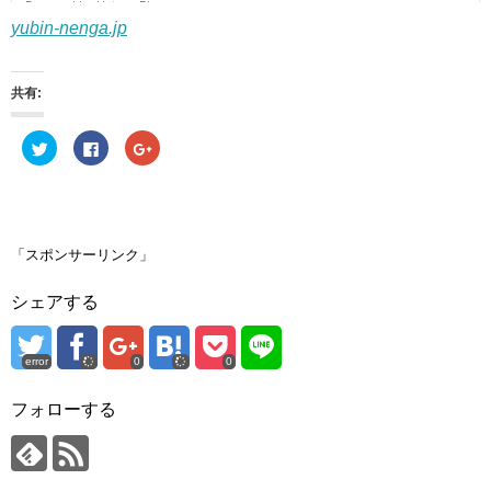
yubin-nenga.jp
共有:
ク
F
ク
リ
a
リ
ッ
c
ッ
ク
e
ク
し
b
し
て
o
て
T
o
G
w
k
o
i
で
o
「スポンサーリンク」
t
共
g
t
有
l
e
す
e
シェアする
r
る
+
で
に
で
共
は
共
有
ク
有
(
リ
(
error
0
0
新
ッ
新
し
ク
し
い
し
い
ウ
て
ウ
フォローする
ィ
く
ィ
ン
だ
ン
ド
さ
ド
ウ
い
ウ
で
(
で
開
新
開