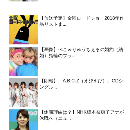
【放送予定】金曜ロードショー2018年作
品リストま...
【画像】ぺこ＆りゅうちぇるの婚約（結
婚）指輪のブラ...
【朗報】「A.B.C-Z（えびえび）」CDシ
ングル...
【休職理由は？】NHK橋本奈穂子アナが
休職へ（ニュ...