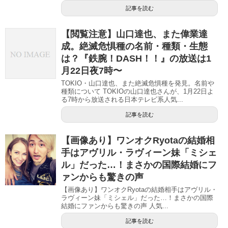
記事を読む
【閲覧注意】山口達也、また偉業達
成。絶滅危惧種の名前・種類・生態
は？『鉄腕！DASH！！』の放送は1
月22日夜7時〜
TOKIO・山口達也、また絶滅危惧種を発見。名前や
種類について TOKIOの山口達也さんが、1月22日よ
る7時から放送される日本テレビ系人気...
記事を読む
【画像あり】ワンオクRyotaの結婚相
手はアヴリル・ラヴィーン妹「ミシェ
ル」だった…！まさかの国際結婚にフ
ァンからも驚きの声
【画像あり】ワンオクRyotaの結婚相手はアヴリル・
ラヴィーン妹「ミシェル」だった…！まさかの国際
結婚にファンからも驚きの声 人気...
記事を読む