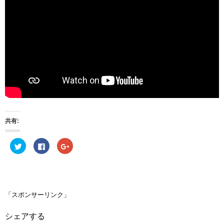
共有:
ク
F
ク
リ
a
リ
ッ
c
ッ
ク
e
ク
し
b
し
て
o
て
T
o
G
w
k
o
i
で
o
「スポンサーリンク」
t
共
g
t
有
l
e
す
e
シェアする
r
る
+
で
に
で