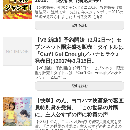
2016、当選発表（抽選結果）
【公式発表】年末ジャンボミニ2016、当選発表（抽
選結果） 速報です！先ほど年末ジャンボミニ2016の
当選が発表されました！当選発表（抽選...
記事を読む
【V6 新曲】予約開始（2月2日〜）セ
ブンネット限定盤を販売！タイトルは
『Can’t Get Enough／ハナヒラケ』
発売日は2017年3月15日。
【V6 新曲】予約開始（2月2日〜）セブンネット限定
盤を販売！タイトルは 『Can’t Get Enough／ハナヒ
ラケ』 2017年...
記事を読む
【快挙】のん、ヨコハマ映画祭で審査
員特別賞を受賞。「この世界の片隅
に」主人公すずの声に称賛の声
【快挙】のん、ヨコハマ映画祭で審査員特別賞を受
賞。「この世界の片隅に」主人公すずの声に称賛の