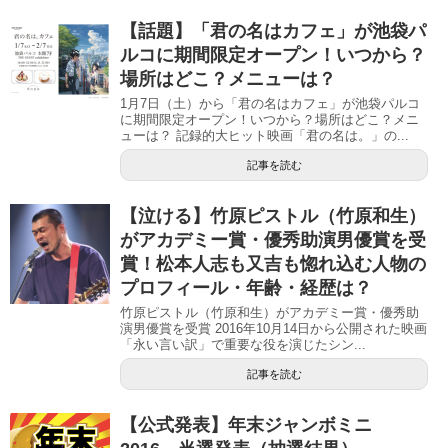
【話題】「君の名はカフェ」が池袋パ
ルコに期間限定オープン！いつから？
場所はどこ？メニューは？
1月7日（土）から「君の名はカフェ」が池袋パルコ
に期間限定オープン！いつから？場所はどこ？メニ
ューは？ 記録的大ヒット映画「君の名は。」の...
記事を読む
【泣ける】竹原ピストル（竹原和生）
がアカデミー賞・優秀助演男優賞を受
賞！松本人志も又吉も惚れ込む人物の
プロフィール・年齢・経歴は？
竹原ピストル（竹原和生）がアカデミー賞・優秀助
演男優賞を受賞 2016年10月14日から公開された映画
「永い言い訳」で重要な役を演じたシン...
記事を読む
【公式発表】年末ジャンボミニ