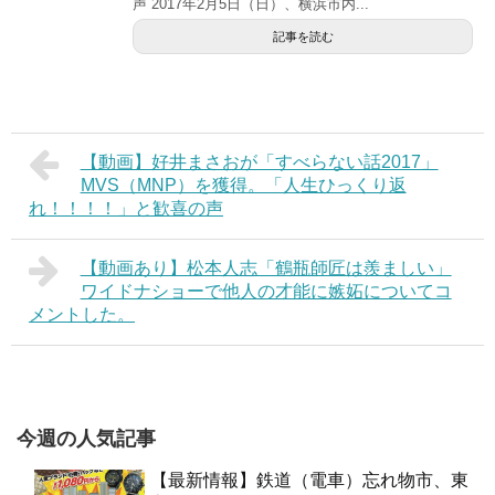
声 2017年2月5日（日）、横浜市内...
記事を読む
【動画】好井まさおが「すべらない話2017」
MVS（MNP）を獲得。「人生ひっくり返
れ！！！！」と歓喜の声
【動画あり】松本人志「鶴瓶師匠は羨ましい」
ワイドナショーで他人の才能に嫉妬についてコ
メントした。
今週の人気記事
【最新情報】鉄道（電車）忘れ物市、東