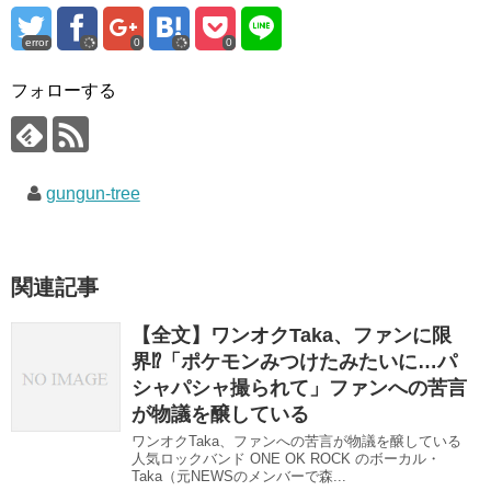
共
は
共
有
ク
有
(
リ
(
error
0
0
新
ッ
新
し
ク
し
い
し
い
ウ
て
ウ
フォローする
ィ
く
ィ
ン
だ
ン
ド
さ
ド
ウ
い
ウ
で
(
で
開
新
開
き
し
き
gungun-tree
ま
い
ま
す
ウ
す
)
ィ
)
ン
ド
ウ
で
関連記事
開
き
ま
す
【全文】ワンオクTaka、ファンに限
)
界⁉︎「ポケモンみつけたみたいに…パ
シャパシャ撮られて」ファンへの苦言
が物議を醸している
ワンオクTaka、ファンへの苦言が物議を醸している
人気ロックバンド ONE OK ROCK のボーカル・
Taka（元NEWSのメンバーで森...