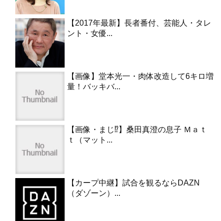
【2017年最新】長者番付、芸能人・タレ
ント・女優...
【画像】堂本光一・肉体改造して6キロ増
量！バッキバ...
【画像・まじ⁉︎】桑田真澄の息子 Ｍａｔ
ｔ（マット...
【カープ中継】試合を観るならDAZN
（ダゾーン）...