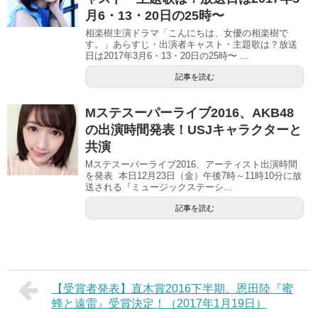
月6・13・20日の25時〜
相楽樹主演ドラマ「こんにちは、女優の相楽樹で
す。」あらすじ・出演者キャスト・主題歌は？放送
日は2017年3月6・13・20日の25時〜 ...
記事を読む
Mステスーパーライブ2016、AKB48
の出演時間発表！USJキャラクターと
共演
Mステスーパーライブ2016、アーティスト出演時間
を発表 本日12月23日（金）午後7時～11時10分に放
送される『ミュージックステーシ...
記事を読む
【受賞者発表】直木賞2016下半期、恩田陸『蜜
蜂と遠雷』受賞決定！（2017年1月19日）