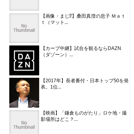
【画像・まじ⁉︎】桑田真澄の息子 Ｍａｔ
ｔ（マット...
【カープ中継】試合を観るならDAZN
（ダゾーン）...
【2017年】長者番付・日本トップ50を発
表。1位...
【映画】「鎌倉ものがたり」ロケ地・撮
影場所はどこ？...