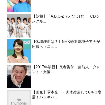
【朗報】「A.B.C-Z（えびえび）」CDシ
ングル...
【休職理由は？】NHK橋本奈穂子アナが
休職へ（ニュ...
【2017年最新】長者番付、芸能人・タレ
ント・女優...
【画像】堂本光一・肉体改造して6キロ増
量！バッキバ...