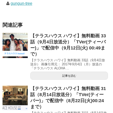
き
し
き
gungun-tree
ま
い
ま
す
ウ
す
)
ィ
)
ン
ド
ウ
で
関連記事
開
き
ま
す
【テラスハウス ハワイ】無料動画 33
)
話（9月4日放送分）「TVer(ティーバ
ー)」で配信中（9月12日(火) 00:49ま
で）
【テラスハウス ハワイ】無料動画 33話（9月4日放
送分） 画像引用元： 2017年9月4日（月）放送の
「テラスハウス ALOHA ...
記事を読む
【テラスハウス ハワイ】無料動画 31
話（8月14日放送分）「TVer(ティー
バー)」で配信中（8月22日(火)00:24
まで）
【テラスハウス ハワイ】無料動画 31話（8月14日放