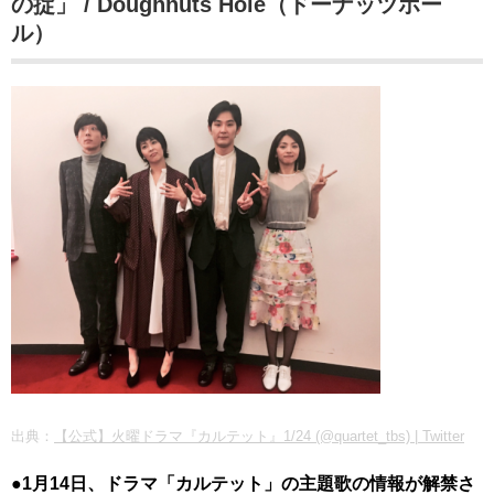
の掟」 / Doughnuts Hole（ドーナッツホー
ル）
出典：
【公式】火曜ドラマ『カルテット』1/24 (@quartet_tbs) | Twitter
●1月14日、ドラマ「カルテット」の主題歌の情報が解禁さ