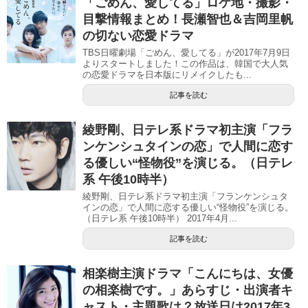
「ごめん、愛してる」ロケ地・撮影・
目撃情報まとめ！長瀬智也＆吉岡里帆
の切ない恋愛ドラマ
TBS日曜劇場「ごめん、愛してる」が2017年7月9日
よりスタートしました！この作品は、韓国で大人気
の恋愛ドラマを日本版にリメイクしたも...
記事を読む
綾野剛、日テレ系ドラマ初主演「フラ
ンケンシュタインの恋」で人間に恋す
る優しい“怪物役”を演じる。（日テレ
系 午後10時半）
綾野剛、日テレ系ドラマ初主演「フランケンシュタ
インの恋」で人間に恋する優しい“怪物役”を演じる。
（日テレ系 午後10時半） 2017年4月...
記事を読む
相楽樹主演ドラマ「こんにちは、女優
の相楽樹です。」あらすじ・出演者キ
ャスト・主題歌は？放送日は2017年3