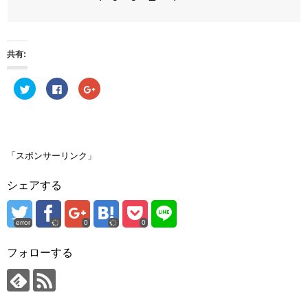
共有:
ク
F
ク
リ
a
リ
ッ
c
ッ
ク
e
ク
し
b
し
て
o
て
T
o
G
w
k
o
i
で
o
「スポンサーリンク」
t
共
g
t
有
l
e
す
e
シェアする
r
る
+
で
に
で
共
は
共
有
ク
有
(
リ
(
error
0
0
新
ッ
新
し
ク
し
い
し
い
ウ
て
ウ
フォローする
ィ
く
ィ
ン
だ
ン
ド
さ
ド
ウ
い
ウ
で
(
で
開
新
開