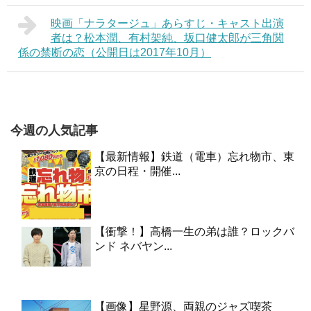
映画「ナラタージュ」あらすじ・キャスト出演
者は？松本潤、有村架純、坂口健太郎が三角関
係の禁断の恋（公開日は2017年10月）
今週の人気記事
【最新情報】鉄道（電車）忘れ物市、東
京の日程・開催...
【衝撃！】高橋一生の弟は誰？ロックバ
ンド ネバヤン...
【画像】星野源、両親のジャズ喫茶