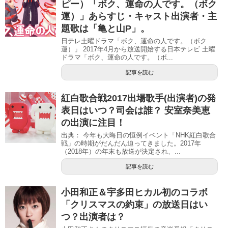
ピー）「ボク、運命の人です。（ボク
運）」あらすじ・キャスト出演者・主
題歌は「亀と山P」。
日テレ土曜ドラマ「ボク、運命の人です。（ボク
運）」 2017年4月から放送開始する日本テレビ 土曜
ドラマ「ボク、運命の人です。（ボ...
記事を読む
紅白歌合戦2017出場歌手(出演者)の発
表日はいつ？司会は誰？ 安室奈美恵
の出演に注目！
出典： 今年も大晦日の恒例イベント「NHK紅白歌合
戦」の時期がだんだん迫ってきました。2017年
（2018年）の年末も放送が決定され、...
記事を読む
小田和正＆宇多田ヒカル初のコラボ
「クリスマスの約束」の放送日はい
つ？出演者は？