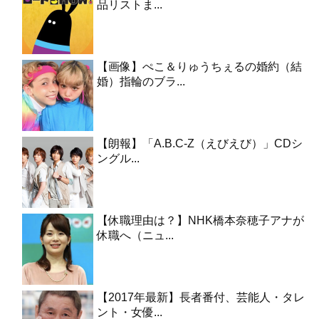
品リストま...
【画像】ぺこ＆りゅうちぇるの婚約（結
婚）指輪のブラ...
【朗報】「A.B.C-Z（えびえび）」CDシ
ングル...
【休職理由は？】NHK橋本奈穂子アナが
休職へ（ニュ...
【2017年最新】長者番付、芸能人・タレ
ント・女優...