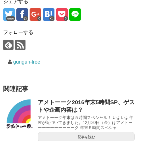
シェアする
r
る
+
で
に
で
共
は
共
有
ク
有
(
リ
(
error
0
0
新
ッ
新
し
ク
し
い
し
い
ウ
て
ウ
フォローする
ィ
く
ィ
ン
だ
ン
ド
さ
ド
ウ
い
ウ
で
(
で
開
新
開
き
し
き
gungun-tree
ま
い
ま
す
ウ
す
)
ィ
)
ン
ド
ウ
で
関連記事
開
き
ま
す
アメトーーク2016年末5時間SP、ゲス
)
トや企画内容は？
アメトーーク年末は５時間スペシャル！ いよいよ年
末が近づいてきました。12月30日（金）はアメトー
ーーーーーーーーーク 年末５時間スペシャ...
記事を読む