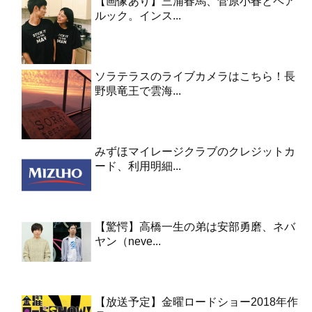
【画像あり】三浦春馬、菅原小春とペア
ルック。インス...
ソラテラスのライブカメラはこちら！長
野県竜王で雲海...
みずほマイレージクラブのクレジットカ
ード、利用明細...
【驚愕】高橋一生の弟は安部勇磨、ネバ
ヤン（neve...
【放送予定】金曜ロードショー2018年作