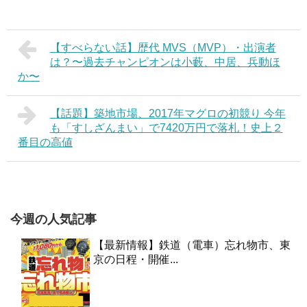
【すべらない話】歴代 MVS（MVP）・出演者
は？〜過去チャンピオンは小藪、中居、兵動ほ
か〜
【話題】築地市場、2017年マグロの初競り 今年
も「すしざんまい」で7420万円で落札！史上２
番目の高値
今週の人気記事
【最新情報】鉄道（電車）忘れ物市、東
京の日程・開催...