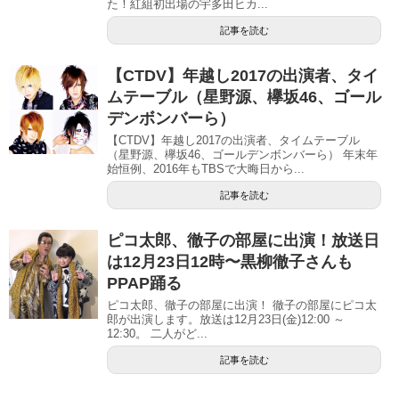
た！紅組初出場の宇多田ヒカ...
記事を読む
【CTDV】年越し2017の出演者、タイ
ムテーブル（星野源、欅坂46、ゴール
デンボンバーら）
【CTDV】年越し2017の出演者、タイムテーブル
（星野源、欅坂46、ゴールデンボンバーら） 年末年
始恒例、2016年もTBSで大晦日から...
記事を読む
ピコ太郎、徹子の部屋に出演！放送日
は12月23日12時〜黒柳徹子さんも
PPAP踊る
ピコ太郎、徹子の部屋に出演！ 徹子の部屋にピコ太
郎が出演します。放送は12月23日(金)12:00 ～
12:30。 二人がど...
記事を読む