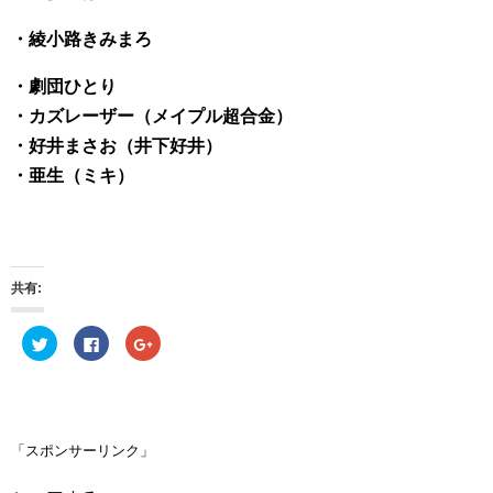
・綾小路きみまろ
・劇団ひとり
・カズレーザー（メイプル超合金）
・好井まさお（井下好井）
・亜生（ミキ）
共有:
ク
F
ク
リ
a
リ
ッ
c
ッ
ク
e
ク
し
b
し
て
o
て
T
o
G
w
k
o
i
で
o
「スポンサーリンク」
t
共
g
t
有
l
e
す
e