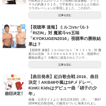
小田和正さんのクリスマス恒例の音楽番組「クリス
マスの約束２０１６」で宇多田ヒカルさんとの初の
コラボレーションが実現しました。この日の...
記事を読む
【視聴率 速報】ミルコvsバルト
「RIZIN」対 魔裟斗vs五味
「KYOKUGEN2016」視聴率の勝敗結
果は？
【視聴率 速報】ミルコvsバルト「ＲＩＺＩＮ」対 魔
裟斗vs五味「ＫＹＯＫＵＧＥＮ２０１６」視聴率の
勝敗結果は？ 大晦日に放送されたフジテ...
記事を読む
【曲目発表】紅白歌合戦 2016、曲目
決定！AKB48や嵐はSPメドレー、
KinKi Kidsはデビュー曲「硝子の少
年」
画像：公式サイトより 本日12月18日（月）、「第67
回NHK紅白歌合戦」の曲目がついに発表されまし