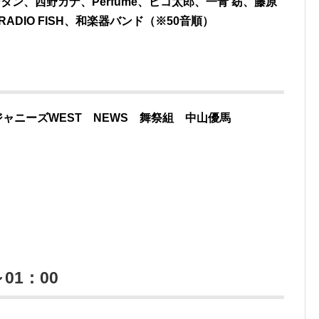
タン、西野カナ、Perfume、ピコ太郎、一青 窈、藤原
ADIO FISH、和楽器バンド（※50音順）
Zone ジャニーズWEST NEWS 舞祭組 中山優馬
01：00