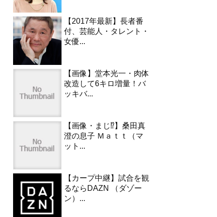
【2017年最新】長者番
付、芸能人・タレント・
女優...
【画像】堂本光一・肉体
改造して6キロ増量！バ
ッキバ...
【画像・まじ⁉︎】桑田真
澄の息子 Ｍａｔｔ（マ
ット...
【カープ中継】試合を観
るならDAZN （ダゾー
ン）...