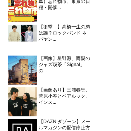
車）忘れ物市、東京の日
程・開催...
【衝撃！】高橋一生の弟
は誰？ロックバンド ネ
バヤン...
【画像】星野源、両親の
ジャズ喫茶「Signal」
の...
【画像あり】三浦春馬、
菅原小春とペアルック。
インス...
【DAZN ダゾーン】メー
ルマガジンの配信停止方