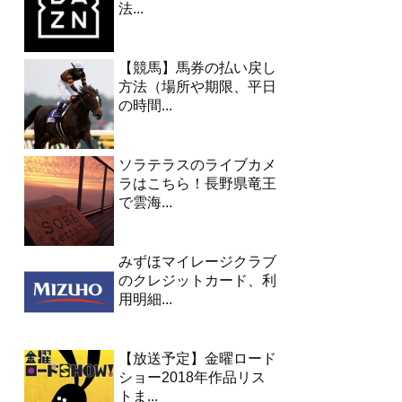
法...
【競馬】馬券の払い戻し
方法（場所や期限、平日
の時間...
ソラテラスのライブカメ
ラはこちら！長野県竜王
で雲海...
みずほマイレージクラブ
のクレジットカード、利
用明細...
【放送予定】金曜ロード
ショー2018年作品リス
トま...