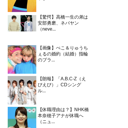
【驚愕】高橋一生の弟は
安部勇磨、ネバヤン
（neve...
【画像】ぺこ＆りゅうち
ぇるの婚約（結婚）指輪
のブラ...
【朗報】「A.B.C-Z（え
びえび）」CDシング
ル...
【休職理由は？】NHK橋
本奈穂子アナが休職へ
（ニュ...