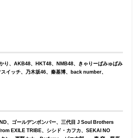
のがかり、AKB48、HKT48、NMB48、きゃりーぱみゅぱみ
イッチ、乃木坂46、秦基博、back number、
SECOND、ゴールデンボンバー、三代目 J Soul Brothers
S from EXILE TRIBE、シシド・カフカ、SEKAI NO