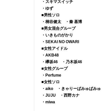
・スキマスイッチ
・ゆず
■男性ソロ
・桐谷健太 ・秦 基博
■男女混合グループ
・いきものがかり
・SEKAI NO OWARI
■女性アイドル
・AKB48
・欅坂46 ・乃木坂46
■女性グループ
・Perfume
■女性ソロ
・aiko ・きゃりーぱみゅぱみゅ
・JUJU ・西野カナ
・miwa