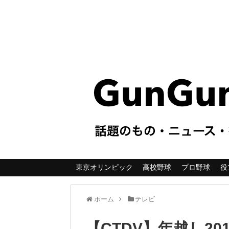
東京オリンピック
高校野球
プロ野球
役
ホーム
テレビ
【CTDV】年越し2