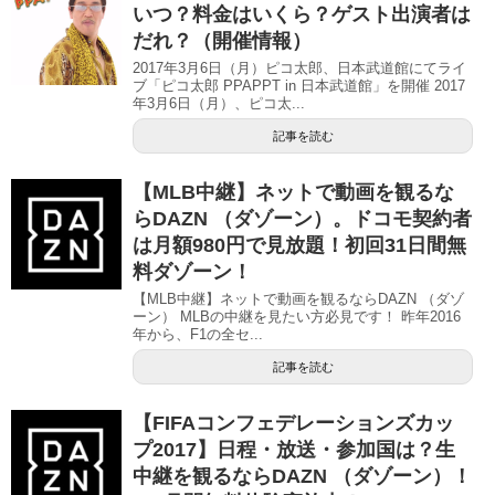
いつ？料金はいくら？ゲスト出演者は
だれ？（開催情報）
2017年3月6日（月）ピコ太郎、日本武道館にてライ
ブ「ピコ太郎 PPAPPT in 日本武道館」を開催 2017
年3月6日（月）、ピコ太...
記事を読む
【MLB中継】ネットで動画を観るな
らDAZN （ダゾーン）。ドコモ契約者
は月額980円で見放題！初回31日間無
料ダゾーン！
【MLB中継】ネットで動画を観るならDAZN （ダゾ
ーン） MLBの中継を見たい方必見です！ 昨年2016
年から、F1の全セ...
記事を読む
【FIFAコンフェデレーションズカッ
プ2017】日程・放送・参加国は？生
中継を観るならDAZN （ダゾーン）！