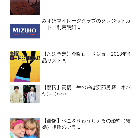
みずほマイレージクラブのクレジットカ
ード、利用明細...
【放送予定】金曜ロードショー2018年作
品リストま...
【驚愕】高橋一生の弟は安部勇磨、ネバ
ヤン（neve...
【画像】ぺこ＆りゅうちぇるの婚約（結
婚）指輪のブラ...