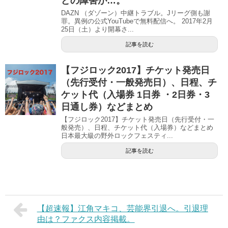
どの障害が…。
DAZN （ダゾーン）中継トラブル。Jリーグ側も謝
罪。異例の公式YouTubeで無料配信へ。 2017年2月
25日（土）より開幕さ...
記事を読む
【フジロック2017】チケット発売日
（先行受付・一般発売日）、日程、チ
ケット代（入場券 1日券 ・2日券・3
日通し券）などまとめ
【フジロック2017】チケット発売日（先行受付・一
般発売）、日程、チケット代（入場券）などまとめ
日本最大級の野外ロックフェスティ...
記事を読む
【超速報】江角マキコ、芸能界引退へ。引退理
由は？ファクス内容掲載。