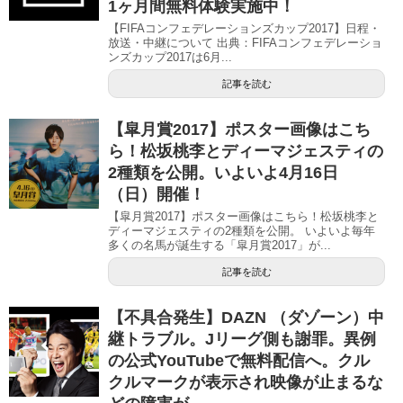
1ヶ月間無料体験実施中！
【FIFAコンフェデレーションズカップ2017】日程・
放送・中継について 出典：FIFAコンフェデレーショ
ンズカップ2017は6月...
記事を読む
【皐月賞2017】ポスター画像はこち
ら！松坂桃李とディーマジェスティの
2種類を公開。いよいよ4月16日
（日）開催！
【皐月賞2017】ポスター画像はこちら！松坂桃李と
ディーマジェスティの2種類を公開。 いよいよ毎年
多くの名馬が誕生する「皐月賞2017」が...
記事を読む
【不具合発生】DAZN （ダゾーン）中
継トラブル。Jリーグ側も謝罪。異例
の公式YouTubeで無料配信へ。クル
クルマークが表示され映像が止まるな