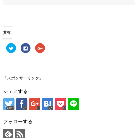
共有:
ク
F
ク
リ
a
リ
ッ
c
ッ
ク
e
ク
し
b
し
て
o
て
T
o
G
w
k
o
i
で
o
「スポンサーリンク」
t
共
g
t
有
l
e
す
e
シェアする
r
る
+
で
に
で
共
は
共
有
ク
有
(
リ
(
error
0
0
新
ッ
新
し
ク
し
い
し
い
ウ
て
ウ
フォローする
ィ
く
ィ
ン
だ
ン
ド
さ
ド
ウ
い
ウ