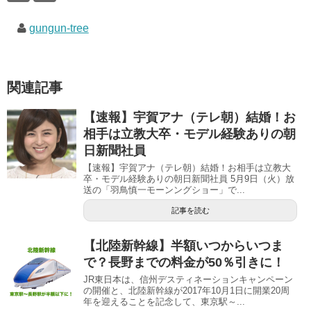
で
(
で
開
新
開
き
し
き
gungun-tree
ま
い
ま
す
ウ
す
)
ィ
)
ン
ド
ウ
で
関連記事
開
き
ま
す
【速報】宇賀アナ（テレ朝）結婚！お
)
相手は立教大卒・モデル経験ありの朝
日新聞社員
【速報】宇賀アナ（テレ朝）結婚！お相手は立教大
卒・モデル経験ありの朝日新聞社員 5月9日（火）放
送の「羽鳥慎一モーンングショー」で...
記事を読む
【北陸新幹線】半額いつからいつま
で？長野までの料金が50％引きに！
JR東日本は、信州デスティネーションキャンペーン
の開催と、北陸新幹線が2017年10月1日に開業20周
年を迎えることを記念して、東京駅～...