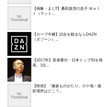
【画像・まじ⁉︎】桑田真澄の息子 Ｍａｔ
ｔ（マット...
【カープ中継】試合を観るならDAZN
（ダゾーン）...
【2017年】長者番付・日本トップ50を発
表。1位...
【映画】「鎌倉ものがたり」ロケ地・撮
影場所はどこ？...