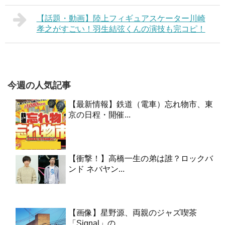
【話題・動画】陸上フィギュアスケーター川崎
孝之がすごい！羽生結弦くんの演技も完コピ！
今週の人気記事
【最新情報】鉄道（電車）忘れ物市、東
京の日程・開催...
【衝撃！】高橋一生の弟は誰？ロックバ
ンド ネバヤン...
【画像】星野源、両親のジャズ喫茶
「Signal」の...