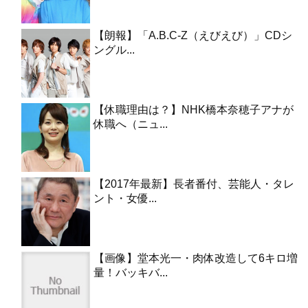
【朗報】「A.B.C-Z（えびえび）」CDシ
ングル...
【休職理由は？】NHK橋本奈穂子アナが
休職へ（ニュ...
【2017年最新】長者番付、芸能人・タレ
ント・女優...
【画像】堂本光一・肉体改造して6キロ増
量！バッキバ...