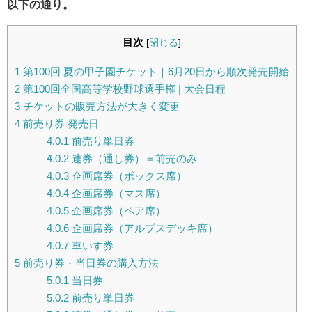
以下の通り。
目次
[
閉じる
]
1
第100回 夏の甲子園チケット｜6月20日から順次発売開始
2
第100回全国高等学校野球選手権 | 大会日程
3
チケットの販売方法が大きく変更
4
前売り券 発売日
4.0.1
前売り単日券
4.0.2
連券（通し券）＝前売のみ
4.0.3
企画席券（ボックス席）
4.0.4
企画席券（マス席）
4.0.5
企画席券（ペア席）
4.0.6
企画席券（アルプスデッキ席）
4.0.7
車いす券
5
前売り券・当日券の購入方法
5.0.1
当日券
5.0.2
前売り単日券