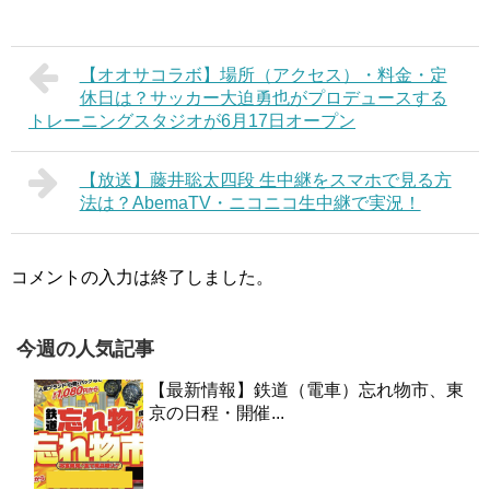
【オオサコラボ】場所（アクセス）・料金・定
休日は？サッカー大迫勇也がプロデュースする
トレーニングスタジオが6月17日オープン
【放送】藤井聡太四段 生中継をスマホで見る方
法は？AbemaTV・ニコニコ生中継で実況！
コメントの入力は終了しました。
今週の人気記事
【最新情報】鉄道（電車）忘れ物市、東
京の日程・開催...