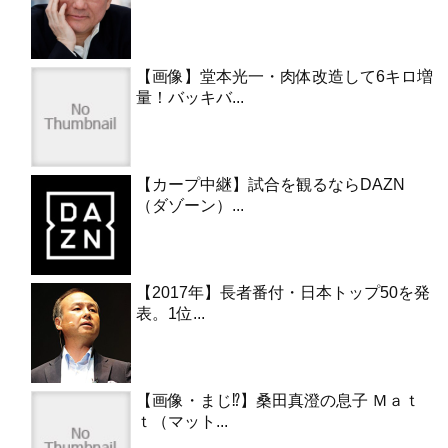
【画像】堂本光一・肉体改造して6キロ増
量！バッキバ...
【カープ中継】試合を観るならDAZN
（ダゾーン）...
【2017年】長者番付・日本トップ50を発
表。1位...
【画像・まじ⁉︎】桑田真澄の息子 Ｍａｔ
ｔ（マット...