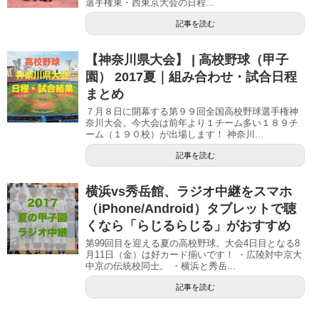
選手権東・西東京大会の日程...
記事を読む
【神奈川県大会】 | 高校野球（甲子
園） 2017夏｜組み合わせ・試合日程
まとめ
７月８日に開幕する第９９回全国高校野球選手権神
奈川大会。今大会は前年より１チーム多い１８９チ
ーム（１９０校）が出場します！ 神奈川...
記事を読む
横浜vs秀岳館、ラジオ中継をスマホ
（iPhone/Android）タブレットで聴
くなら「らじるらじる」がおすすめ
第99回目を迎える夏の高校野球。大会4日目となる8
月11日（金）は好カード揃いです！ ・広陵対中京大
中京の伝統校同士。 ・横浜と秀岳...
記事を読む