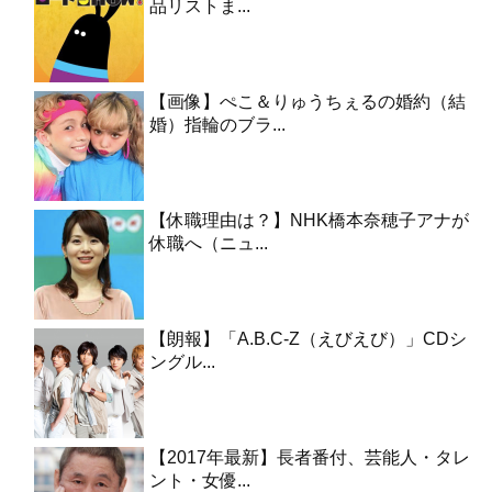
品リストま...
【画像】ぺこ＆りゅうちぇるの婚約（結
婚）指輪のブラ...
【休職理由は？】NHK橋本奈穂子アナが
休職へ（ニュ...
【朗報】「A.B.C-Z（えびえび）」CDシ
ングル...
【2017年最新】長者番付、芸能人・タレ
ント・女優...