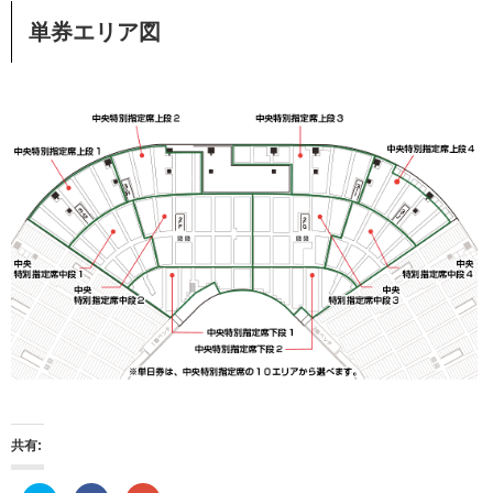
単券エリア図
共有: