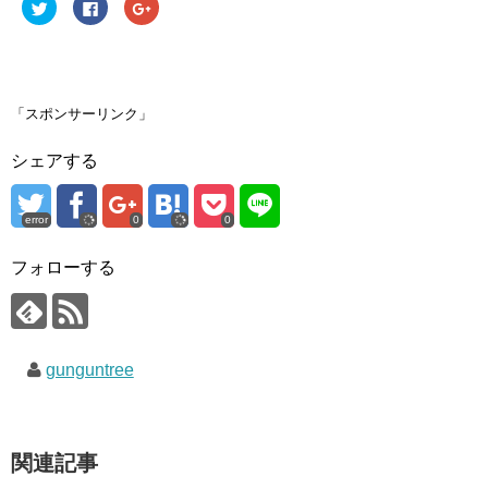
ク
F
ク
リ
a
リ
ッ
c
ッ
ク
e
ク
し
b
し
て
o
て
T
o
G
w
k
o
i
で
o
「スポンサーリンク」
t
共
g
t
有
l
e
す
e
シェアする
r
る
+
で
に
で
共
は
共
有
ク
有
(
リ
(
error
0
0
新
ッ
新
し
ク
し
い
し
い
ウ
て
ウ
フォローする
ィ
く
ィ
ン
だ
ン
ド
さ
ド
ウ
い
ウ
で
(
で
開
新
開
き
し
き
gunguntree
ま
い
ま
す
ウ
す
)
ィ
)
ン
ド
ウ
で
関連記事
開
き
ま