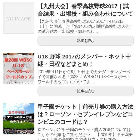
す
【九州大会】春季高校野球2017｜試
)
合結果・出場校・組み合わせについて
【九州大会】春季高校野球2017 2017年4月22日
（土）に開幕した「第140回九州地区高校野球大会」
の試合結果・出場校・組み合わ...
記事を読む
U18 野球 2017のメンバー・ネット中
継・日程などまとめ！
2017年9月1日から9月10日までカナダ・サンダーベ
イで開催される「第28回 WBSC U-18ベースボール
ワールドカップ」についてま...
記事を読む
甲子園チケット｜前売り券の購入方法
は？ローソン・セブンイレブンなどコ
ンビニのコードは？
春のセンバツ甲子園のチケット購入方法については
こちらの記事をご覧ください。 【2018年】甲子園チ
ケット｜夏の高校野球 前売り券・当日券の...