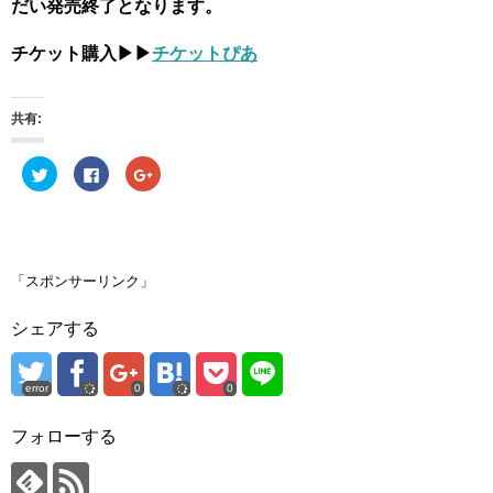
だい発売終了となります。
チケット購入▶︎▶︎
チケットぴあ
共有:
ク
F
ク
リ
a
リ
ッ
c
ッ
ク
e
ク
し
b
し
て
o
て
T
o
G
w
k
o
i
で
o
「スポンサーリンク」
t
共
g
t
有
l
e
す
e
シェアする
r
る
+
で
に
で
共
は
共
有
ク
有
(
リ
(
error
0
0
新
ッ
新
し
ク
し
い
し
い
ウ
て
ウ
フォローする
ィ
く
ィ
ン
だ
ン
ド
さ
ド
ウ
い
ウ