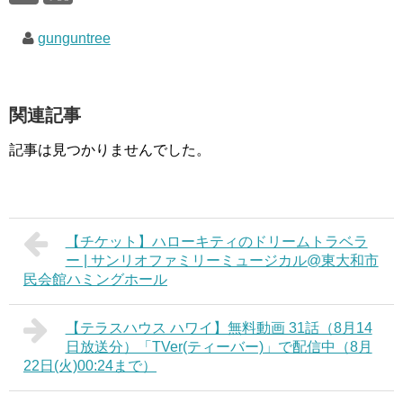
で
(
で
開
新
開
き
し
き
gunguntree
ま
い
ま
す
ウ
す
)
ィ
)
ン
ド
ウ
で
関連記事
開
き
ま
す
記事は見つかりませんでした。
)
【チケット】ハローキティのドリームトラベラ
ー | サンリオファミリーミュージカル@東大和市
民会館ハミングホール
【テラスハウス ハワイ】無料動画 31話（8月14
日放送分）「TVer(ティーバー)」で配信中（8月
22日(火)00:24まで）