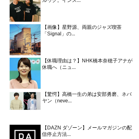
ルック。インス...
【画像】星野源、両親のジャズ喫茶
「Signal」の...
【休職理由は？】NHK橋本奈穂子アナが
休職へ（ニュ...
【驚愕】高橋一生の弟は安部勇磨、ネバ
ヤン（neve...
【DAZN ダゾーン】メールマガジンの配
信停止方法...