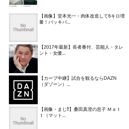
【画像】堂本光一・肉体改造して6キロ増
量！バッキバ...
【2017年最新】長者番付、芸能人・タレ
ント・女優...
【カープ中継】試合を観るならDAZN
（ダゾーン）...
【画像・まじ⁉︎】桑田真澄の息子 Ｍａｔ
ｔ（マット...