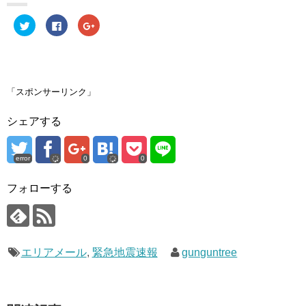
ク
F
ク
リ
a
リ
ッ
c
ッ
ク
e
ク
し
b
し
て
o
て
T
o
G
w
k
o
i
で
o
「スポンサーリンク」
t
共
g
t
有
l
e
す
e
シェアする
r
る
+
で
に
で
共
は
共
有
ク
有
(
リ
(
error
0
0
新
ッ
新
し
ク
し
い
し
い
ウ
て
ウ
フォローする
ィ
く
ィ
ン
だ
ン
ド
さ
ド
ウ
い
ウ
で
(
で
開
新
開
き
し
き
エリアメール
ま
い
,
緊急地震速報
ま
gunguntree
す
ウ
す
)
ィ
)
ン
ド
ウ
で