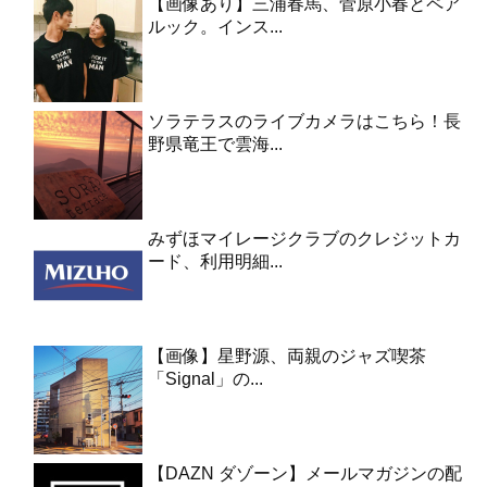
【画像あり】三浦春馬、菅原小春とペア
ルック。インス...
ソラテラスのライブカメラはこちら！長
野県竜王で雲海...
みずほマイレージクラブのクレジットカ
ード、利用明細...
【画像】星野源、両親のジャズ喫茶
「Signal」の...
【DAZN ダゾーン】メールマガジンの配