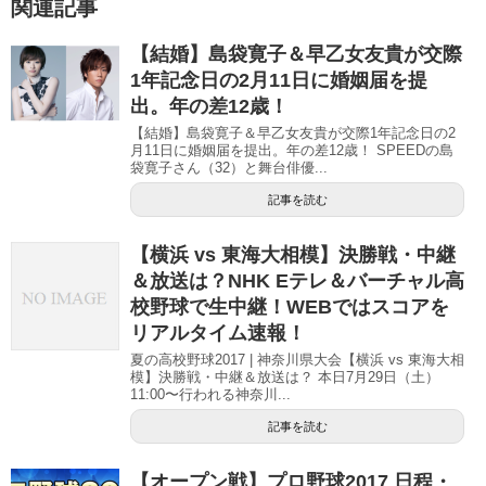
関連記事
開
き
ま
す
【結婚】島袋寛子＆早乙女友貴が交際
)
1年記念日の2月11日に婚姻届を提
出。年の差12歳！
【結婚】島袋寛子＆早乙女友貴が交際1年記念日の2
月11日に婚姻届を提出。年の差12歳！ SPEEDの島
袋寛子さん（32）と舞台俳優...
記事を読む
【横浜 vs 東海大相模】決勝戦・中継
＆放送は？NHK Eテレ＆バーチャル高
校野球で生中継！WEBではスコアを
リアルタイム速報！
夏の高校野球2017 | 神奈川県大会【横浜 vs 東海大相
模】決勝戦・中継＆放送は？ 本日7月29日（土）
11:00〜行われる神奈川...
記事を読む
【オープン戦】プロ野球2017 日程・