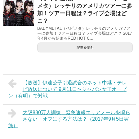
メタ）レッチリのアメリカツアーに参
加！ツアー日程は？ライブ会場はど
こ？
BABYMETAL（ベビメタ）レッチリのアメリカツア
ーに参加！ツアー日程は？ライブ会場はどこ？ 2017
年4月から始まるRED HOT C...
記事を読む
【放送】伊達公子引退試合のネット中継・テレ
ビ放送について 9月11日〜ジャパン女子オープ
ン（有明）で対戦
大阪880万人訓練、緊急速報エリアメールを鳴ら
さない・オフにする方法は？（2017年9月5日実
施）