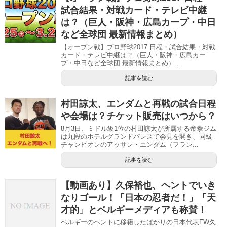
試合結果・対戦カード・テレビ中継
は？（巨人・阪神・広島カープ・中日
など全球団 最新情報まとめ）
【オープン戦】プロ野球2017 日程・試合結果・対戦
カード・テレビ中継は？（巨人・阪神・広島カー
プ・中日など全球団 最新情報まとめ） ...
記事を読む
村田諒太、エンダムと再戦の試合日程
や会場は？チケット販売はいつから？
8月3日、ミドル級1位の村田諒太が所属する帝拳ジム
は九段のホテルグランドパレスで会見を開き、同級
チャンピオンのアッサン・エンダム（フラン...
記事を読む
【動画あり】久保裕也、ヘントでいき
なりゴール！「日本の忍者だ！」「天
才的」とベルギーメディアも称賛！
ベルギーのヘントに移籍したばかりの日本代表FW久