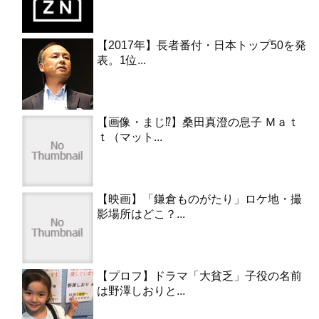
【2017年】長者番付・日本トップ50を発
表。1位...
【画像・まじ⁉︎】桑田真澄の息子 Ｍａｔ
ｔ（マット...
【映画】「鎌倉ものがたり」ロケ地・撮
影場所はどこ？...
【プロフ】ドラマ「大貧乏」子役の名前
は野澤しおりと...