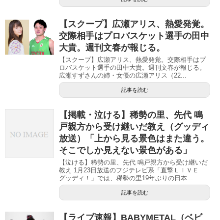
【スクープ】広瀬アリス、熱愛発覚。
交際相手はプロバスケット選手の田中
大貴。週刊文春が報じる。
【スクープ】広瀬アリス、熱愛発覚。交際相手はプ
ロバスケット選手の田中大貴。週刊文春が報じる。
広瀬すずさんの姉・女優の広瀬アリス（22...
記事を読む
【掲載・泣ける】稀勢の里、先代 鳴
戸親方から受け継いだ教え（グッディ
放送）「上から見る景色はまた違う。
そこでしか見えない景色がある」
【泣ける】稀勢の里、先代 鳴戸親方から受け継いだ
教え 1月23日放送のフジテレビ系「直撃ＬＩＶＥ
グッディ！」では、稀勢の里19年ぶりの日本...
記事を読む
【ライブ速報】BABYMETAL（ベビ