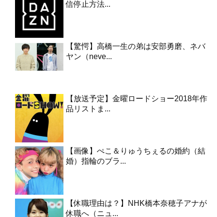
信停止方法...
【驚愕】高橋一生の弟は安部勇磨、ネバ
ヤン（neve...
【放送予定】金曜ロードショー2018年作
品リストま...
【画像】ぺこ＆りゅうちぇるの婚約（結
婚）指輪のブラ...
【休職理由は？】NHK橋本奈穂子アナが
休職へ（ニュ...