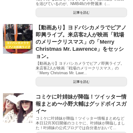
を浴びているのが、NMB48の中野麗来（...
記事を読む
【動画あり】ヨドバシカメラでピアノ
即興ライブ。来店客2人が映画「戦場
のメリークリスマス」の「Merry
Christmas Mr. Lawrence」をセッシ
ョン。
【動画あり】ヨドバシカメラでピアノ即興ライブ。
来店客2人が映画「戦場のメリークリスマス」の
「Merry Christmas Mr. Lawr...
記事を読む
コミケに叶姉妹が降臨！ツイッター情
報まとめ〜小野大輔はグッドボイスガ
イ〜
コミケに叶姉妹が降臨！ツイッター情報まとめなど
本日12月30日開催のコミケに、叶姉妹が降臨しまし
た！叶姉妹の公式ブログでは自分達がおいて...