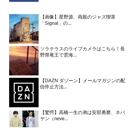
【画像】星野源、両親のジャズ喫茶
「Signal」の...
ソラテラスのライブカメラはこちら！長
野県竜王で雲海...
【DAZN ダゾーン】メールマガジンの配
信停止方法...
【驚愕】高橋一生の弟は安部勇磨、ネバ
ヤン（neve...