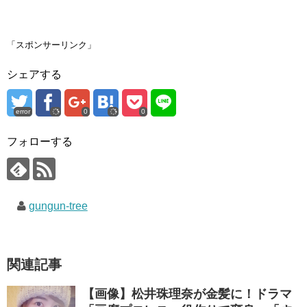
ク
e
ク
し
b
し
て
o
て
T
o
G
w
k
o
i
で
o
「スポンサーリンク」
t
共
g
t
有
l
e
す
e
シェアする
r
る
+
で
に
で
共
は
共
有
ク
有
(
リ
(
error
0
0
新
ッ
新
し
ク
し
い
し
い
ウ
て
ウ
フォローする
ィ
く
ィ
ン
だ
ン
ド
さ
ド
ウ
い
ウ
で
(
で
開
新
開
き
し
き
gungun-tree
ま
い
ま
す
ウ
す
)
ィ
)
ン
ド
ウ
で
関連記事
開
き
ま
す
【画像】松井珠理奈が金髪に！ドラマ
)