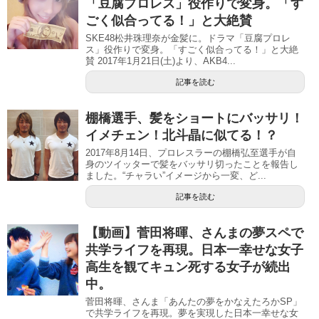
「豆腐プロレス」役作りで変身。「す
ごく似合ってる！」と大絶賛
SKE48松井珠理奈が金髪に。ドラマ「豆腐プロレ
ス」役作りで変身。「すごく似合ってる！」と大絶
賛 2017年1月21日(土)より、AKB4...
記事を読む
棚橋選手、髪をショートにバッサリ！
イメチェン！北斗晶に似てる！？
2017年8月14日、プロレスラーの棚橋弘至‏選手が自
身のツイッターで髪をバッサリ切ったことを報告し
ました。“チャラい”イメージから一変、ど...
記事を読む
【動画】菅田将暉、さんまの夢スペで
共学ライフを再現。日本一幸せな女子
高生を観てキュン死する女子が続出
中。
菅田将暉、さんま「あんたの夢をかなえたろかSP」
で共学ライフを再現。夢を実現した日本一幸せな女