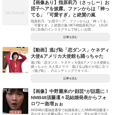
【画像あり】指原莉乃（さっしー）お
団子ヘアを披露。ファンからは「神っ
てる」「可愛すぎ」と絶賛の嵐
指原莉乃、“お団子ヘア”。ファンからは「神ってる」
「可愛すぎ」と絶賛の嵐 HKT48指原莉乃が、1月24
日に自身のインスタグラムで珍しいお団...
記事を読む
【動画】逃げ恥「恋ダンス」ケネディ
大使&アメリカ大使館も踊っちゃた
逃げ恥「恋ダンス」ケネディ大使&アメリカ大使館も
踊っちゃた 大人気ドラマ「逃げるは恥だが役に立つ
（逃げ恥）」のエンディングでキャロ...
記事を読む
【画像】中野麗来の“顔芸”が話題に！
NMB48須藤凜々花結婚発表からフォ
ロワー急増ぉぉ
AKB48の選抜総選挙で結婚発表したNMB48須藤凜々
花が大きな反響を呼んでいますが、思わぬ形で注目