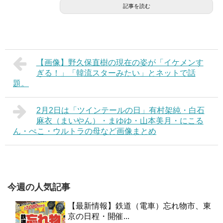
記事を読む
【画像】野久保直樹の現在の姿が「イケメンす
ぎる！」「韓流スターみたい」とネットで話
題。
2月2日は「ツインテールの日」有村架純・白石
麻衣（まいやん）・まゆゆ・山本美月・にこる
ん・ぺこ・ウルトラの母など画像まとめ
今週の人気記事
【最新情報】鉄道（電車）忘れ物市、東
京の日程・開催...