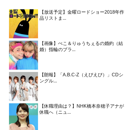
【放送予定】金曜ロードショー2018年作
品リストま...
【画像】ぺこ＆りゅうちぇるの婚約（結
婚）指輪のブラ...
【朗報】「A.B.C-Z（えびえび）」CDシ
ングル...
【休職理由は？】NHK橋本奈穂子アナが
休職へ（ニュ...