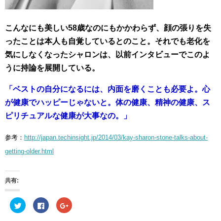
こんなにも美しい58歳なのにもかかわらず、顔の張りを失
ったことは本人も自覚しているとのこと。それでも老化を
気にしなくなったシャロンは、以前インタビューでこのよ
うに持論を展開している。
「ベストの自分になるには、内面を磨くことも必要よ。心
が健康でハッピーじゃないと。体の健康、精神の健康、ス
ピリチュアルな健康が大事なの。」
参考：
http://japan.techinsight.jp/2014/03/kay-sharon-stone-talks-about-
getting-older.html
共有:
ク
F
ク
リ
a
リ
ッ
c
ッ