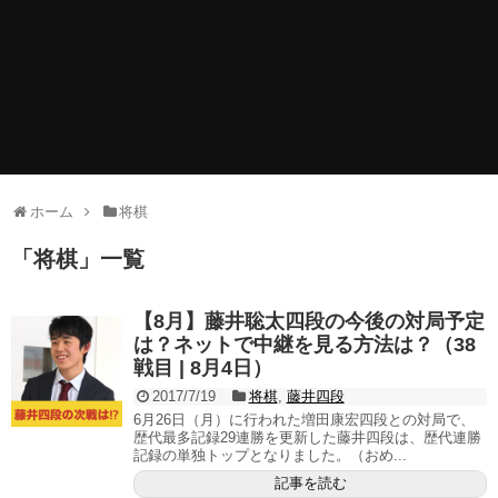
ホーム
将棋
「
将棋
」
一覧
【8月】藤井聡太四段の今後の対局予定
は？ネットで中継を見る方法は？（38
戦目 | 8月4日）
2017/7/19
将棋
,
藤井四段
6月26日（月）に行われた増田康宏四段との対局で、
歴代最多記録29連勝を更新した藤井四段は、歴代連勝
記録の単独トップとなりました。（おめ...
記事を読む