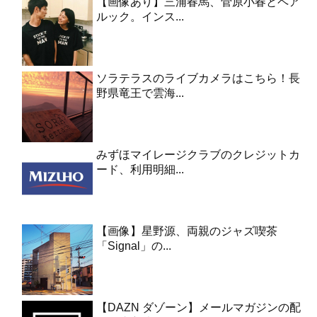
【画像あり】三浦春馬、菅原小春とペア
ルック。インス...
ソラテラスのライブカメラはこちら！長
野県竜王で雲海...
みずほマイレージクラブのクレジットカ
ード、利用明細...
【画像】星野源、両親のジャズ喫茶
「Signal」の...
【DAZN ダゾーン】メールマガジンの配