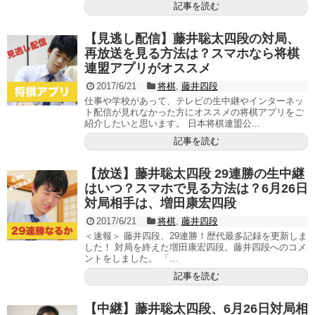
記事を読む
【見逃し配信】藤井聡太四段の対局、
再放送を見る方法は？スマホなら将棋
連盟アプリがオススメ
2017/6/21
将棋
,
藤井四段
仕事や学校があって、テレビの生中継やインターネッ
ト配信が見れなかった方にオススメの将棋アプリをご
紹介したいと思います。 日本将棋連盟公...
記事を読む
【放送】藤井聡太四段 29連勝の生中継
はいつ？スマホで見る方法は？6月26日
対局相手は、増田康宏四段
2017/6/21
将棋
,
藤井四段
＜速報＞ 藤井四段、29連勝！歴代最多記録を更新しま
した！ 対局を終えた増田康宏四段。藤井四段へのコメ
ントをしました。 「...
記事を読む
【中継】藤井聡太四段、6月26日対局相