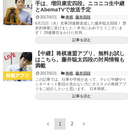
手は、増田康宏四段。ニコニコ生中継
とAbemaTVで放送予定
2017/6/21
将棋
,
藤井四段
6月21日（水）見事28連勝達成した藤井聡太四段！ 歴
史的偉業に並びました！本当におめでとうございま
す！ 29連勝目をかけた対局...
記事を読む
【中継】将棋連盟アプリ、無料お試し
はこちら。藤井聡太四段の対局情報も
満載
2017/6/21
将棋
,
藤井四段
この記事では、仕事や学校があって、テレビ中継やイ
ンターネット配信が見れない方にオススメの将棋アプ
リをご紹介したいと思います。 日本将棋...
記事を読む
1
2