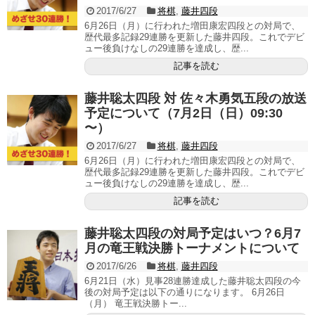
2017/6/27
将棋
,
藤井四段
6月26日（月）に行われた増田康宏四段との対局で、
歴代最多記録29連勝を更新した藤井四段。これでデビ
ュー後負けなしの29連勝を達成し、歴...
記事を読む
藤井聡太四段 対 佐々木勇気五段の放送
予定について（7月2日（日）09:30
〜）
2017/6/27
将棋
,
藤井四段
6月26日（月）に行われた増田康宏四段との対局で、
歴代最多記録29連勝を更新した藤井四段。これでデビ
ュー後負けなしの29連勝を達成し、歴...
記事を読む
藤井聡太四段の対局予定はいつ？6月7
月の竜王戦決勝トーナメントについて
2017/6/26
将棋
,
藤井四段
6月21日（水）見事28連勝達成した藤井聡太四段の今
後の対局予定は以下の通りになります。 6月26日
（月） 竜王戦決勝トー...