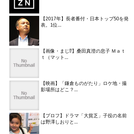
【2017年】長者番付・日本トップ50を発
表。1位...
【画像・まじ⁉︎】桑田真澄の息子 Ｍａｔ
ｔ（マット...
【映画】「鎌倉ものがたり」ロケ地・撮
影場所はどこ？...
【プロフ】ドラマ「大貧乏」子役の名前
は野澤しおりと...