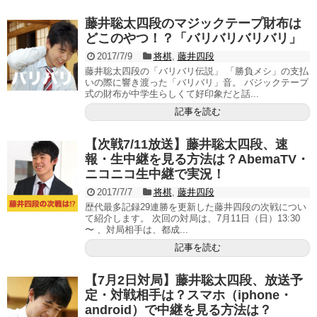
藤井聡太四段のマジックテープ財布は
どこのやつ！？「バリバリバリバリ」
2017/7/9
将棋
,
藤井四段
藤井聡太四段の「バリバリ伝説」 「勝負メシ」の支払
いの際に響き渡った「バリバリ」音。 バジックテープ
式の財布が中学生らしくて好印象だと話...
記事を読む
【次戦7/11放送】藤井聡太四段、速
報・生中継を見る方法は？AbemaTV・
ニコニコ生中継で実況！
2017/7/7
将棋
,
藤井四段
歴代最多記録29連勝を更新した藤井四段の次戦につい
て紹介します。 次回の対局は、7月11日（日）13:30
〜 、対局相手は、都成...
記事を読む
【7月2日対局】藤井聡太四段、放送予
定・対戦相手は？スマホ（iphone・
android）で中継を見る方法は？