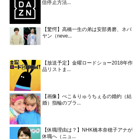
信停止方法...
【驚愕】高橋一生の弟は安部勇磨、ネバ
ヤン（neve...
【放送予定】金曜ロードショー2018年作
品リストま...
【画像】ぺこ＆りゅうちぇるの婚約（結
婚）指輪のブラ...
【休職理由は？】NHK橋本奈穂子アナが
休職へ（ニュ...