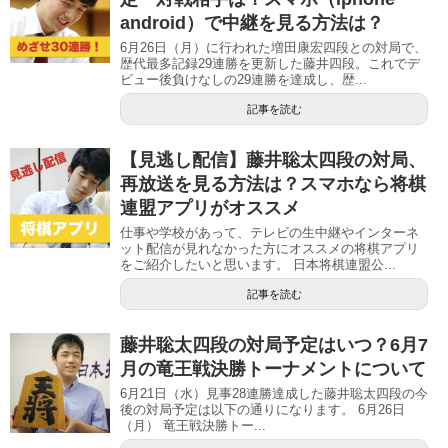
android）で中継を見る方法は？
6月26日（月）に行われた増田康宏四段との対局で、
歴代最多記録29連勝を更新した藤井四段。これでデ
ビュー後負けなしの29連勝を達成し、歴...
記事を読む
【見逃し配信】藤井聡太四段の対局、
再放送を見る方法は？スマホなら将棋
連盟アプリがオススメ
仕事や学校があって、テレビの生中継やインターネ
ット配信が見れなかった方にオススメの将棋アプリ
をご紹介したいと思います。 日本将棋連盟公...
記事を読む
藤井聡太四段の対局予定はいつ？6月7
月の竜王戦決勝トーナメントについて
6月21日（水）見事28連勝達成した藤井聡太四段の今
後の対局予定は以下の通りになります。 6月26日
（月） 竜王戦決勝トー...