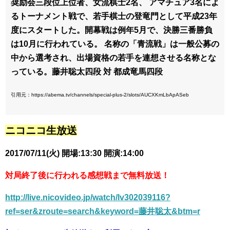
奨励会三段位上位者、女流棋士2名、 アマチュア3名によ
るトーナメント戦で、若手棋士の登竜門として平成23年
度にスタートした。開幕戦は例年5月で、決勝三番勝負
は10月に行われている。 名称の「青流戦」は一般公募の
中から選考され、出場資格の若手を連想させる名称とな
っている。藤井聡太四段 対 都成竜馬四段
引用元：https://abema.tv/channels/special-plus-2/slots/AUCXKmLbApASeb
ニコニコ生放送
2017/07/11(火) 開場:13:30 開演:14:00
対局終了後に行われる感想戦まで無料放送！
http://live.nicovideo.jp/watch/lv302039116?
ref=ser&zroute=search&keyword=藤井聡太&btm=r