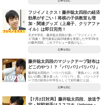
記事を読む
フジイノミクス！藤井聡太四段の経済
効果がすごい！将棋の子供教室も増
加・関連グッズ（上扇子、クリアファ
イル）は即日完売！
天才中学生・藤井聡太四段が凄い！“フジイノミク
ス”現象！ 歴代最多記録29連勝を更新した中学3年生
の藤井四段。これでデビュー後負けなし...
記事を読む
藤井聡太四段のマジックテープ財布は
どこのやつ！？「バリバリバリバリ」
藤井聡太四段の「バリバリ伝説」 「勝負メシ」の支
払いの際に響き渡った「バリバリ」音。 バジックテ
ープ式の財布が中学生らしくて好印象だと話...
記事を読む
【7月2日対局】藤井聡太四段、放送予
定・対戦相手は？スマホ（iphone・