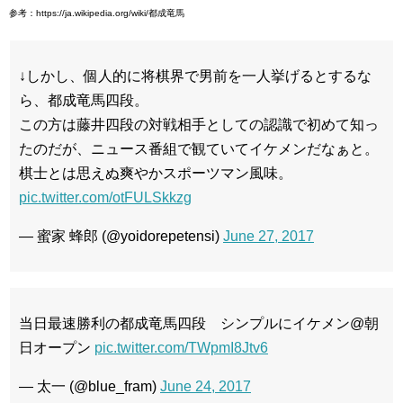
参考：https://ja.wikipedia.org/wiki/都成竜馬
↓しかし、個人的に将棋界で男前を一人挙げるとするな
ら、都成竜馬四段。
この方は藤井四段の対戦相手としての認識で初めて知っ
たのだが、ニュース番組で観ていてイケメンだなぁと。
棋士とは思えぬ爽やかスポーツマン風味。
pic.twitter.com/otFULSkkzg
— 蜜家 蜂郎 (@yoidorepetensi)
June 27, 2017
当日最速勝利の都成竜馬四段 シンプルにイケメン@朝
日オープン
pic.twitter.com/TWpmI8Jtv6
— 太一 (@blue_fram)
June 24, 2017