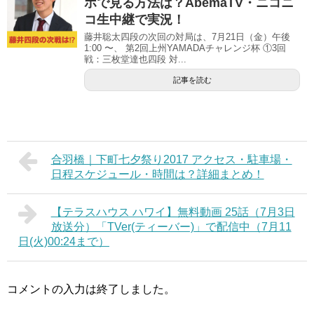
ホで見る方法は？AbemaTV・ニコニ
コ生中継で実況！
藤井聡太四段の次回の対局は、7月21日（金）午後
1:00 〜、 第2回上州YAMADAチャレンジ杯 ①3回
戦：三枚堂達也四段 対...
記事を読む
合羽橋｜下町七夕祭り2017 アクセス・駐車場・
日程スケジュール・時間は？詳細まとめ！
【テラスハウス ハワイ】無料動画 25話（7月3日
放送分）「TVer(ティーバー)」で配信中（7月11
日(火)00:24まで）
コメントの入力は終了しました。