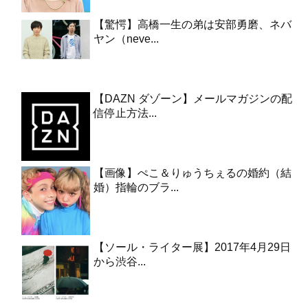
【驚愕】高橋一生の弟は安部勇磨、ネバ
ヤン（neve...
【DAZN ダゾーン】メールマガジンの配
信停止方法...
【画像】ぺこ＆りゅうちぇるの婚約（結
婚）指輪のブラ...
【ソール・ライター展】2017年4月29日
から渋谷...