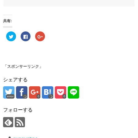
共有:
ク
F
ク
リ
a
リ
ッ
c
ッ
ク
e
ク
し
b
し
て
o
て
T
o
G
w
k
o
i
で
o
「スポンサーリンク」
t
共
g
t
有
l
e
す
e
シェアする
r
る
+
で
に
で
共
は
共
有
ク
有
(
リ
(
error
0
0
新
ッ
新
し
ク
し
い
し
い
ウ
て
ウ
フォローする
ィ
く
ィ
ン
だ
ン
ド
さ
ド
ウ
い
ウ
で
(
で
開
新
開
き
し
き