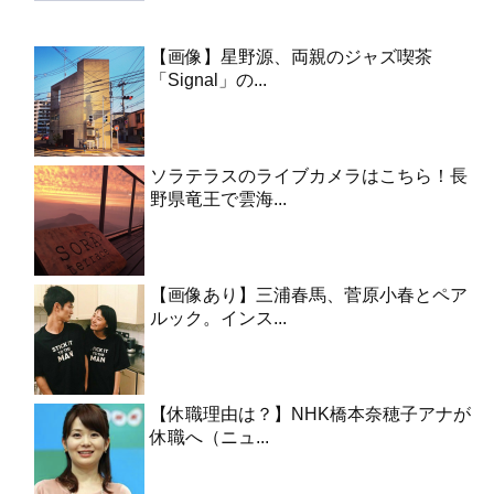
【画像】星野源、両親のジャズ喫茶
「Signal」の...
ソラテラスのライブカメラはこちら！長
野県竜王で雲海...
【画像あり】三浦春馬、菅原小春とペア
ルック。インス...
【休職理由は？】NHK橋本奈穂子アナが
休職へ（ニュ...