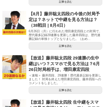
記事を読む
【8月】藤井聡太四段の今後の対局予
定は？ネットで中継を見る方法は？
（38戦目 | 8月4日）
6月26日（月）に行われた増田康宏四段との対局で、
歴代最多記録29連勝を更新した藤井四段は、歴代連
勝記録の単独トップとなりました。（おめ...
記事を読む
【放送】藤井聡太四段 29連勝の生中
継はいつ？スマホで見る方法は？6月
26日対局相手は、増田康宏四段
＜速報＞ 藤井四段、29連勝！歴代最多記録を更新し
ました！ 対局を終えた増田康宏四段。藤井四段への
コメントをしました。 「...
記事を読む
【放送】藤井聡太四段 生中継をスマ