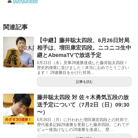
gunguntree
ま
い
ま
す
ウ
す
)
ィ
)
ン
ド
ウ
で
関連記事
開
き
ま
す
【中継】藤井聡太四段、6月26日対局
)
相手は、増田康宏四段。ニコニコ生中
継とAbemaTVで放送予定
6月21日（水）見事28連勝達成した藤井聡太四段！
歴史的偉業に並びました！本当におめでとうござい
ます！ 29連勝目をかけた対局...
記事を読む
藤井聡太四段 対 佐々木勇気五段の放
送予定について（7月2日（日）09:30
〜）
6月26日（月）に行われた増田康宏四段との対局で、
歴代最多記録29連勝を更新した藤井四段。これでデ
ビュー後負けなしの29連勝を達成し、歴...