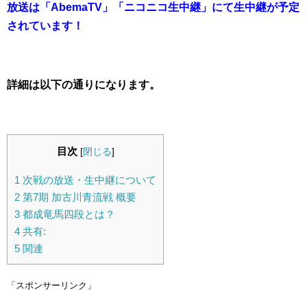
放送は「AbemaTV」「ニコニコ生中継」にて生中継が予定
されています！
詳細は以下の通りになります。
目次
[
閉じる
]
1
次戦の放送・生中継について
2
第7期 加古川青流戦 概要
3
都成竜馬四段とは？
4
共有:
5
関連
「スポンサーリンク」