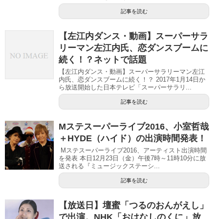
記事を読む
【左江内ダンス・動画】スーパーサラ
リーマン左江内氏、恋ダンスブームに
続く！？ネットで話題
【左江内ダンス・動画】スーパーサラリーマン左江
内氏、恋ダンスブームに続く！？ 2017年1月14日か
ら放送開始した日本テレビ「スーパーサラリ...
記事を読む
Mステスーパーライブ2016、小室哲哉
＋HYDE（ハイド）の出演時間発表！
Mステスーパーライブ2016、アーティスト出演時間
を発表 本日12月23日（金）午後7時～11時10分に放
送される『ミュージックステーシ...
記事を読む
【放送日】壇蜜「つるのおんがえし」
で出演。NHK「おはなしのくに」放