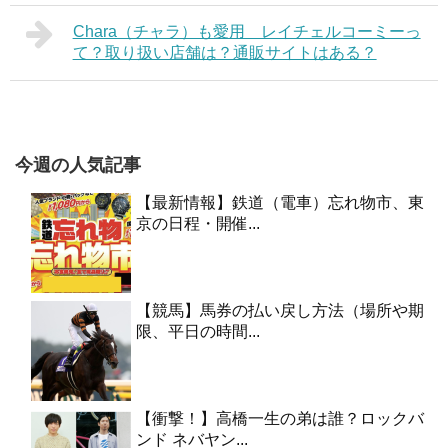
Chara（チャラ）も愛用 レイチェルコーミーっ
て？取り扱い店舗は？通販サイトはある？
今週の人気記事
【最新情報】鉄道（電車）忘れ物市、東
京の日程・開催...
【競馬】馬券の払い戻し方法（場所や期
限、平日の時間...
【衝撃！】高橋一生の弟は誰？ロックバ
ンド ネバヤン...