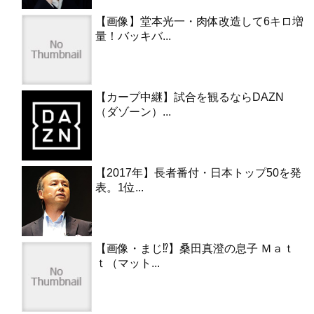
【画像】堂本光一・肉体改造して6キロ増
量！バッキバ...
【カープ中継】試合を観るならDAZN
（ダゾーン）...
【2017年】長者番付・日本トップ50を発
表。1位...
【画像・まじ⁉︎】桑田真澄の息子 Ｍａｔ
ｔ（マット...