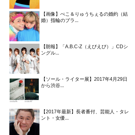
【画像】ぺこ＆りゅうちぇるの婚約（結
婚）指輪のブラ...
【朗報】「A.B.C-Z（えびえび）」CDシ
ングル...
【ソール・ライター展】2017年4月29日
から渋谷...
【2017年最新】長者番付、芸能人・タレ
ント・女優...