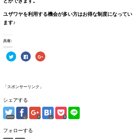
とができます。
ユザワヤを利用する機会が多い方はお得な制度になってい
ます♪
共有:
ク
F
ク
リ
a
リ
ッ
c
ッ
ク
e
ク
し
b
し
て
o
て
T
o
G
w
k
o
i
で
o
「スポンサーリンク」
t
共
g
t
有
l
e
す
e
シェアする
r
る
+
で
に
で
共
は
共
有
ク
有
(
リ
(
error
0
0
新
ッ
新
し
ク
し
い
し
い
ウ
て
ウ
フォローする
ィ
く
ィ
ン
だ
ン