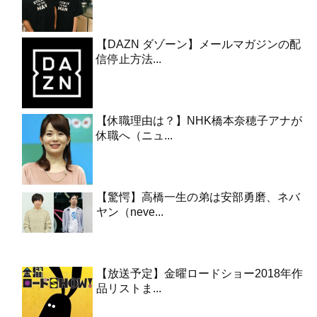
【DAZN ダゾーン】メールマガジンの配
信停止方法...
【休職理由は？】NHK橋本奈穂子アナが
休職へ（ニュ...
【驚愕】高橋一生の弟は安部勇磨、ネバ
ヤン（neve...
【放送予定】金曜ロードショー2018年作
品リストま...