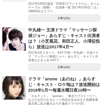
2017年5月6日放送「ENGEIグランドスラム」タイム
テーブル（順番）・出演者一覧 2017年5月6日（土）
19時00分よりフジ...
記事を読む
中丸雄一 主演ドラマ「マッサージ探
偵ジョー」あらすじ・キャスト出演者
は？（小芝風花、和田正人、小澤征悦
ら）放送は2017年4月〜
2017年4月スタート、KAT-TUN・中丸雄一 主演ドラ
マ「マッサージ探偵ジョー」あらすじ・キャスト出
演者などまとめ KAT-T...
記事を読む
ドラマ「anone（あのね）」あらす
じ・キャスト・ロケ地は？放送開始は
2018年1月〜毎週水曜日夜10時〜
「カルテット」「woman」「東京ラブストーリー」
など心を打たれるヒット作品を生み出す人気脚本家
坂元裕二氏が書きおろす連続ドラマが20...