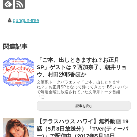
ド
さ
ド
ウ
い
ウ
で
(
で
開
新
開
き
し
き
gungun-tree
ま
い
ま
す
ウ
す
)
ィ
)
ン
ド
ウ
で
関連記事
開
き
ま
す
「ご本、出しときますね？お正月
)
SP」ゲストは？西加奈子、朝井リョ
ウ、村田沙耶香ほか
文筆系トークバラエティ「ご本、出しときます
ね？」お正月SPとなって帰ってきます BSジャパン
で毎週金曜に放送されていた文筆系トーク番組
「ご...
記事を読む
【テラスハウス ハワイ】無料動画 19
話（5月8日放送分）「TVer(ティーバ
ー)」で配信中（2017年5月16日