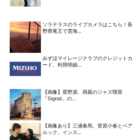
ソラテラスのライブカメラはこちら！長
野県竜王で雲海...
みずほマイレージクラブのクレジットカ
ード、利用明細...
【画像】星野源、両親のジャズ喫茶
「Signal」の...
【画像あり】三浦春馬、菅原小春とペア
ルック。インス...