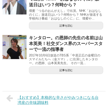
送日はいつ？何時から？
壇蜜「つるのおんがえし」で出演。NHK「おはなし
のくに」放送日はいつ？何時から？ NHKが放送する
学校向け番組「おはなしのくに」に、壇蜜や...
記事を読む
キンタロー。の恩師の先生の名前は山
本英美！社交ダンス界のスーパースタ
ーで一流の指導者
2017年10月6日放送のTBS系「中居正広の金曜日の
スマイルたちへ（金スマ）」に出演したキンタロ
ー。の恩師、山本英美先生。 その一流...
記事を読む
【おすすめ】本格的な辛さがやみつきになる台
湾産の辛味調味料