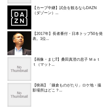
【カープ中継】試合を観るならDAZN
（ダゾーン）...
【2017年】長者番付・日本トップ50を発
表。1位...
【画像・まじ⁉︎】桑田真澄の息子 Ｍａｔ
ｔ（マット...
【映画】「鎌倉ものがたり」ロケ地・撮
影場所はどこ？...