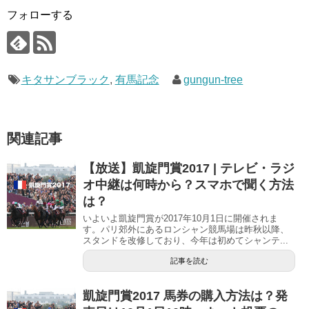
い
し
い
ウ
て
ウ
フォローする
ィ
く
ィ
ン
だ
ン
ド
さ
ド
ウ
い
ウ
で
(
で
開
新
開
き
し
き
キタサンブラック
ま
い
ま
,
有馬記念
gungun-tree
す
ウ
す
)
ィ
)
ン
ド
ウ
で
関連記事
開
き
ま
す
【放送】凱旋門賞2017 | テレビ・ラジ
)
オ中継は何時から？スマホで聞く方法
は？
いよいよ凱旋門賞が2017年10月1日に開催されま
す。パリ郊外にあるロンシャン競馬場は昨秋以降、
スタンドを改修しており、今年は初めてシャンテ...
記事を読む
凱旋門賞2017 馬券の購入方法は？発