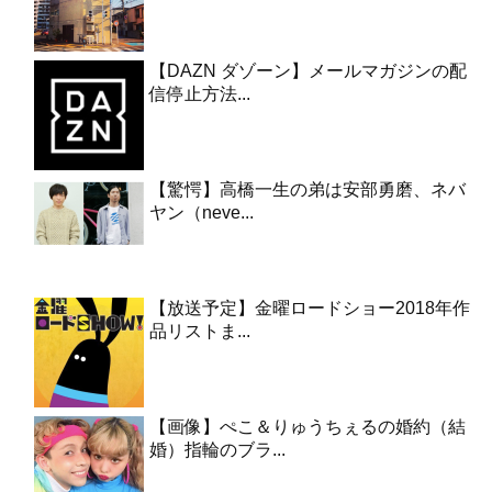
【DAZN ダゾーン】メールマガジンの配
信停止方法...
【驚愕】高橋一生の弟は安部勇磨、ネバ
ヤン（neve...
【放送予定】金曜ロードショー2018年作
品リストま...
【画像】ぺこ＆りゅうちぇるの婚約（結
婚）指輪のブラ...