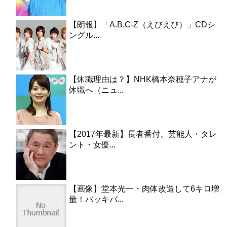
【朗報】「A.B.C-Z（えびえび）」CDシ
ングル...
【休職理由は？】NHK橋本奈穂子アナが
休職へ（ニュ...
【2017年最新】長者番付、芸能人・タレ
ント・女優...
【画像】堂本光一・肉体改造して6キロ増
量！バッキバ...