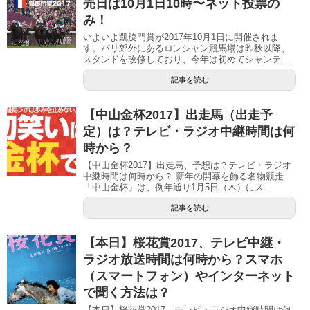
売日は10月1日10時〜ネット投票の
み！
いよいよ凱旋門賞が2017年10月1日に開催されま
す。パリ郊外にあるロンシャン競馬場は昨秋以降、
スタンドを改修しており、今年は初めてシャンテ...
記事を読む
【中山金杯2017】出走馬（出走予
定）は？テレビ・ラジオ中継時間は何
時から？
【中山金杯2017】出走馬、予想は？テレビ・ラジオ
中継時間は何時から？ 新年の開幕を飾る名物競走
「中山金杯」は、例年通り1月5日（木）にス...
記事を読む
【本日】桜花賞2017、テレビ中継・
ラジオ放送時間は何時から？スマホ
（スマートフォン）やインターネット
で聞く方法は？
【本日】桜花賞2017、テレビ・ラジオ中継時間は何