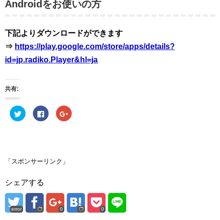
Androidをお使いの方
下記よりダウンロードができます
⇒
https://play.google.com/store/apps/details?
id=jp.radiko.Player&hl=ja
共有:
ク
F
ク
リ
a
リ
ッ
c
ッ
ク
e
ク
し
b
し
て
o
て
T
o
G
w
k
o
i
で
o
「スポンサーリンク」
t
共
g
t
有
l
e
す
e
シェアする
r
る
+
で
に
で
共
は
共
有
ク
有
(
リ
(
error
0
0
新
ッ
新
し
ク
し