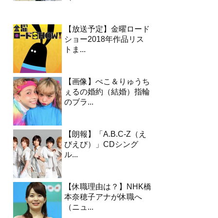
【放送予定】金曜ロード
ショー2018年作品リス
トま...
【画像】ぺこ＆りゅうち
ぇるの婚約（結婚）指輪
のブラ...
【朗報】「A.B.C-Z（え
びえび）」CDシング
ル...
【休職理由は？】NHK橋
本奈穂子アナが休職へ
（ニュ...