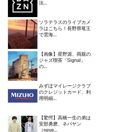
法...
ソラテラスのライブカメ
ラはこちら！長野県竜王
で雲海...
【画像】星野源、両親の
ジャズ喫茶「Signal」
の...
みずほマイレージクラブ
のクレジットカード、利
用明細...
【驚愕】高橋一生の弟は
安部勇磨、ネバヤン
（neve...