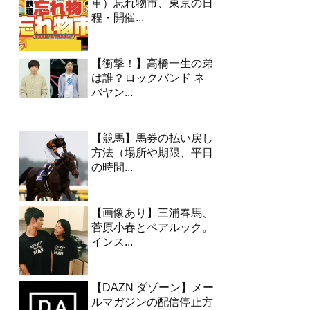
車）忘れ物市、東京の日
程・開催...
【衝撃！】高橋一生の弟
は誰？ロックバンド ネ
バヤン...
【競馬】馬券の払い戻し
方法（場所や期限、平日
の時間...
【画像あり】三浦春馬、
菅原小春とペアルック。
インス...
【DAZN ダゾーン】メー
ルマガジンの配信停止方