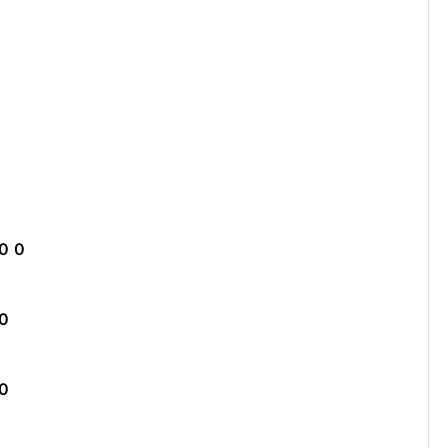
００
０
０