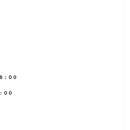
６：００
：００