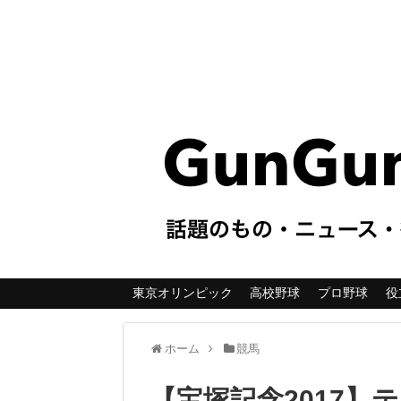
東京オリンピック
高校野球
プロ野球
役
ホーム
競馬
【宝塚記念2017