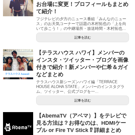
お台場に変更！プロフィールもまとめ
て紹介！
フジテレビの夕方のニュース番組「みんなのニュー
ス」のお天気コーナーで話題の木村拓也の「上を向
いて歩こう！」の中継場所・放送時間・木村拓也...
記事を読む
【テラスハウス ハワイ】メンバーの
インスタ・ツイッター・ブログを画像
付きで紹介！新メンバーや仁希＆ガイ
などまとめ
テラスハウス新シーズンハワイ編「TERRACE
HOUSE ALOHA STATE」メンバーのインスタグラ
ム、ツイッター、公式ブログを一...
記事を読む
【AbemaTV（アベマ）】をテレビで
見る方法は？お得なのは、HDMIケー
ブル or Fire TV Stick ⁉︎ 詳細まとめ