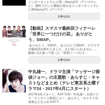
インターネットテレビ局：AbemaTV（アベマテレ
ビ） 無料でテレビ番組が見れるインターネットテレ
ビ局AbemaTV（アベマテ...
記事を読む
【動画】スマスマ最終回フィナーレ
「世界に一つだけの花」 ありがと
う、SMAP。
ありがとう、SMAP。 ありがとうSMAP。スマスマ
の最終回が終わりました。まだ信じられません…。
最後に5人揃って歌った「世界に一つだけ...
記事を読む
中丸雄一、ドラマ主演「マッサージ探
偵ジョー」の主題歌・あらすじ・キャ
ストなどまとめ（テレビ東京系土曜ド
ラマ24・2017年4月にスタート）
2017年4月スタート、KAT-TUN・中丸雄一 主演ドラ
マ「マッサージ探偵ジョー」あらすじ・キャスト出
演者などまとめ KAT-T...