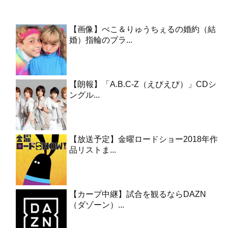
【画像】ぺこ＆りゅうちぇるの婚約（結
婚）指輪のブラ...
【朗報】「A.B.C-Z（えびえび）」CDシ
ングル...
【放送予定】金曜ロードショー2018年作
品リストま...
【カープ中継】試合を観るならDAZN
（ダゾーン）...