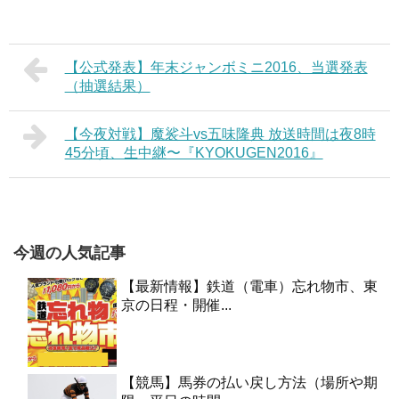
【公式発表】年末ジャンボミニ2016、当選発表
（抽選結果）
【今夜対戦】魔裟斗vs五味隆典 放送時間は夜8時
45分頃、生中継〜『KYOKUGEN2016』
今週の人気記事
【最新情報】鉄道（電車）忘れ物市、東
京の日程・開催...
【競馬】馬券の払い戻し方法（場所や期