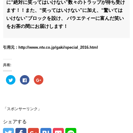
に“絶対に笑ってはいけない”数々のトラップが待ち受け
ます！！また、“笑ってはいけない”に加え、“驚いては
いけない”ブロックを設け、 バラエティーに富んだ笑い
をお茶の間にお届けします！
引用元：http://www.ntv.co.jp/gaki/special_2016.html
共有:
ク
F
ク
リ
a
リ
ッ
c
ッ
ク
e
ク
し
b
し
て
o
て
T
o
G
w
k
o
i
で
o
「スポンサーリンク」
t
共
g
t
有
l
e
す
e
シェアする
r
る
+
で
に
で
共
は
共
有
ク
有