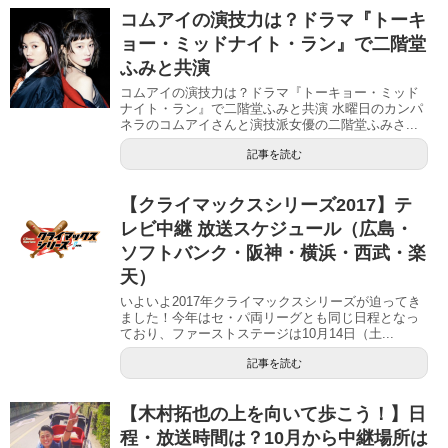
コムアイの演技力は？ドラマ『トーキ
ョー・ミッドナイト・ラン』で二階堂
ふみと共演
コムアイの演技力は？ドラマ『トーキョー・ミッド
ナイト・ラン』で二階堂ふみと共演 水曜日のカンパ
ネラのコムアイさんと演技派女優の二階堂ふみさ...
記事を読む
【クライマックスシリーズ2017】テ
レビ中継 放送スケジュール（広島・
ソフトバンク・阪神・横浜・西武・楽
天）
いよいよ2017年クライマックスシリーズが迫ってき
ました！今年はセ・パ両リーグとも同じ日程となっ
ており、ファーストステージは10月14日（土...
記事を読む
【木村拓也の上を向いて歩こう！】日
程・放送時間は？10月から中継場所は