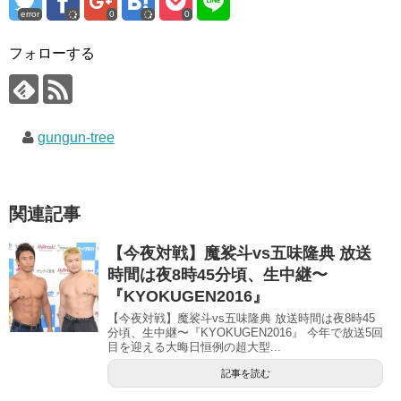
(
リ
(
error
0
0
新
ッ
新
し
ク
し
い
し
い
ウ
て
ウ
フォローする
ィ
く
ィ
ン
だ
ン
ド
さ
ド
ウ
い
ウ
で
(
で
開
新
開
き
し
き
gungun-tree
ま
い
ま
す
ウ
す
)
ィ
)
ン
ド
ウ
で
関連記事
開
き
ま
す
【今夜対戦】魔裟斗vs五味隆典 放送
)
時間は夜8時45分頃、生中継〜
『KYOKUGEN2016』
【今夜対戦】魔裟斗vs五味隆典 放送時間は夜8時45
分頃、生中継〜『KYOKUGEN2016』 今年で放送5回
目を迎える大晦日恒例の超大型...
記事を読む