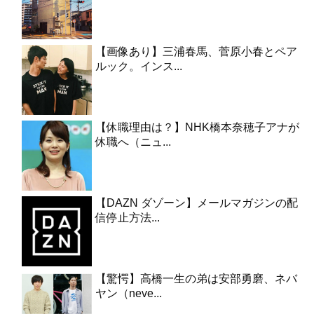
【画像あり】三浦春馬、菅原小春とペア
ルック。インス...
【休職理由は？】NHK橋本奈穂子アナが
休職へ（ニュ...
【DAZN ダゾーン】メールマガジンの配
信停止方法...
【驚愕】高橋一生の弟は安部勇磨、ネバ
ヤン（neve...