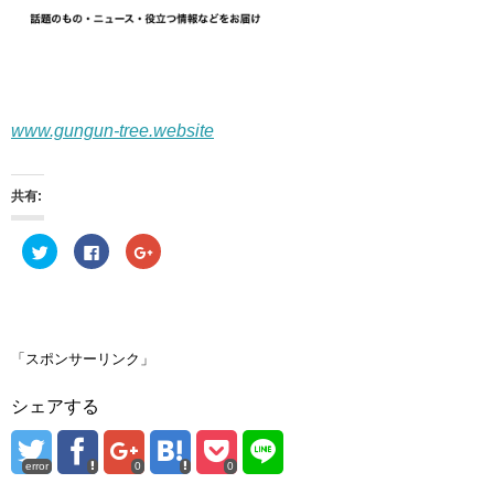
www.gungun-tree.website
共有:
ク
F
ク
リ
a
リ
ッ
c
ッ
ク
e
ク
し
b
し
て
o
て
T
o
G
w
k
o
i
で
o
「スポンサーリンク」
t
共
g
t
有
l
e
す
e
シェアする
r
る
+
で
に
で
共
は
共
有
ク
有
(
リ
(
error
0
0
新
ッ
新
し
ク
し