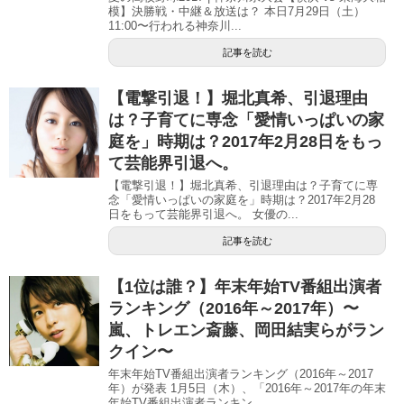
模】決勝戦・中継＆放送は？ 本日7月29日（土）
11:00〜行われる神奈川...
記事を読む
【電撃引退！】堀北真希、引退理由
は？子育てに専念「愛情いっぱいの家
庭を」時期は？2017年2月28日をもっ
て芸能界引退へ。
【電撃引退！】堀北真希、引退理由は？子育てに専
念「愛情いっぱいの家庭を」時期は？2017年2月28
日をもって芸能界引退へ。 女優の...
記事を読む
【1位は誰？】年末年始TV番組出演者
ランキング（2016年～2017年）〜
嵐、トレエン斎藤、岡田結実らがラン
クイン〜
年末年始TV番組出演者ランキング（2016年～2017
年）が発表 1月5日（木）、「2016年～2017年の年末
年始TV番組出演者ランキン...