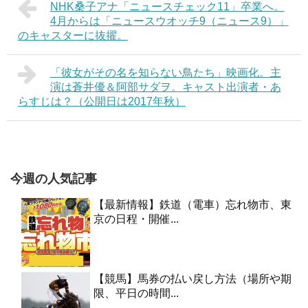
NHK桑子アナ「ニュースチェック11」卒業へ。
4月からは「ニュースウオッチ9（ニュース9）」
のキャスターに抜擢。
「彼女がその名を知らない鳥たち」映画化。主
演は蒼井優＆阿部サダヲ。キャスト出演者・あ
らすじは？（公開日は2017年秋）
今週の人気記事
【最新情報】鉄道（電車）忘れ物市、東
京の日程・開催...
【競馬】馬券の払い戻し方法（場所や期
限、平日の時間...