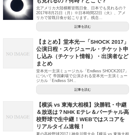
も見れるの？何時？どこで？
北アメリカ大陸横断皆既日食、日本でも見れるの？
2017年8月21日（月）※日本時間22日（火）、アメ
リカで皆既日食が起こります。残念...
記事を読む
【まとめ】堂本光一「SHOCK 2017」
公演日程・スケジュール・チケット申
し込み（チケット情報）・出演者など
まとめ
堂本光一主演ミュージカル「Endless SHOCK2017」
について 帝国劇場で公演される堂本光一主演ミュー
ジカル「Endless SH...
記事を読む
【横浜 vs 東海大相模】決勝戦・中継
＆放送は？NHK Eテレ＆バーチャル高
校野球で生中継！WEBではスコアを
リアルタイム速報！
夏の高校野球2017 | 神奈川県大会【横浜 vs 東海大相