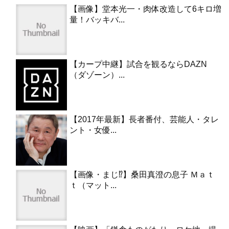
【画像】堂本光一・肉体改造して6キロ増
量！バッキバ...
【カープ中継】試合を観るならDAZN
（ダゾーン）...
【2017年最新】長者番付、芸能人・タレ
ント・女優...
【画像・まじ⁉︎】桑田真澄の息子 Ｍａｔ
ｔ（マット...