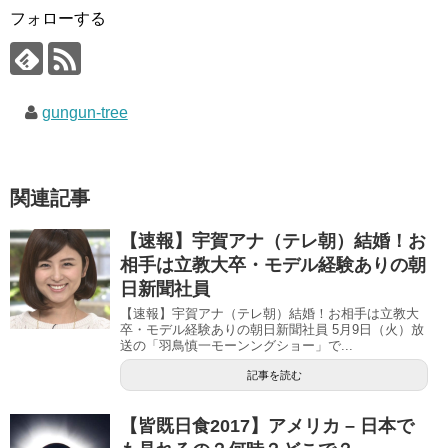
い
し
い
ウ
て
ウ
フォローする
ィ
く
ィ
ン
だ
ン
ド
さ
ド
ウ
い
ウ
で
(
で
開
新
開
き
し
き
gungun-tree
ま
い
ま
す
ウ
す
)
ィ
)
ン
ド
ウ
で
関連記事
開
き
ま
す
【速報】宇賀アナ（テレ朝）結婚！お
)
相手は立教大卒・モデル経験ありの朝
日新聞社員
【速報】宇賀アナ（テレ朝）結婚！お相手は立教大
卒・モデル経験ありの朝日新聞社員 5月9日（火）放
送の「羽鳥慎一モーンングショー」で...
記事を読む
【皆既日食2017】アメリカ – 日本で