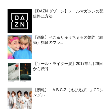
【DAZN ダゾーン】メールマガジンの配
信停止方法...
【画像】ぺこ＆りゅうちぇるの婚約（結
婚）指輪のブラ...
【ソール・ライター展】2017年4月29日
から渋谷...
【朗報】「A.B.C-Z（えびえび）」CDシ
ングル...