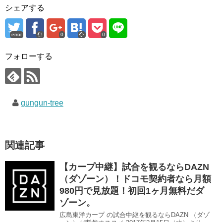
e
す
e
シェアする
r
る
+
で
に
で
共
は
共
有
ク
有
(
リ
(
error
0
0
新
ッ
新
し
ク
し
い
し
い
ウ
て
ウ
フォローする
ィ
く
ィ
ン
だ
ン
ド
さ
ド
ウ
い
ウ
で
(
で
開
新
開
き
し
き
gungun-tree
ま
い
ま
す
ウ
す
)
ィ
)
ン
ド
ウ
で
関連記事
開
き
ま
す
【カープ中継】試合を観るならDAZN
)
（ダゾーン）！ドコモ契約者なら月額
980円で見放題！初回1ヶ月無料だダ
ゾーン。
広島東洋カープ の試合中継を観るならDAZN （ダゾ