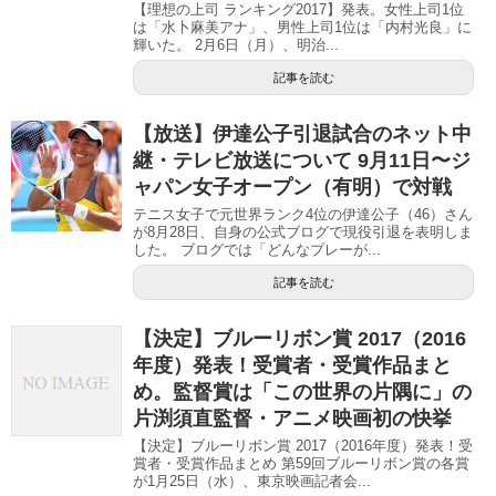
【理想の上司 ランキング2017】発表。女性上司1位
は「水卜麻美アナ」、男性上司1位は「内村光良」に
輝いた。 2月6日（月）、明治...
記事を読む
【放送】伊達公子引退試合のネット中
継・テレビ放送について 9月11日〜ジ
ャパン女子オープン（有明）で対戦
テニス女子で元世界ランク4位の伊達公子（46）さん
が8月28日、自身の公式ブログで現役引退を表明しま
した。 ブログでは「どんなプレーが...
記事を読む
【決定】ブルーリボン賞 2017（2016
年度）発表！受賞者・受賞作品まと
め。監督賞は「この世界の片隅に」の
片渕須直監督・アニメ映画初の快挙
【決定】ブルーリボン賞 2017（2016年度）発表！受
賞者・受賞作品まとめ 第59回ブルーリボン賞の各賞
が1月25日（水）、東京映画記者会...