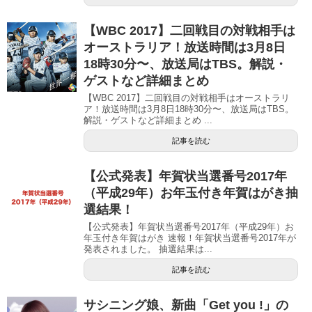
【WBC 2017】二回戦目の対戦相手は
オーストラリア！放送時間は3月8日
18時30分〜、放送局はTBS。解説・
ゲストなど詳細まとめ
【WBC 2017】二回戦目の対戦相手はオーストラリ
ア！放送時間は3月8日18時30分〜、放送局はTBS。
解説・ゲストなど詳細まとめ ...
記事を読む
【公式発表】年賀状当選番号2017年
（平成29年）お年玉付き年賀はがき抽
選結果！
【公式発表】年賀状当選番号2017年（平成29年）お
年玉付き年賀はがき 速報！年賀状当選番号2017年が
発表されました。 抽選結果は...
記事を読む
サシニング娘、新曲「Get you !」の