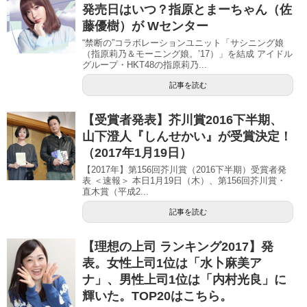
発売日はいつ？指原とまーちゃん（佐
藤優樹）が Wセンター
“禁断の”コラボレーションユニット「サシニング娘
（指原莉乃＆モーニング娘。’17）」を結成 アイドル
グループ・HKT48の指原莉乃...
記事を読む
【受賞者発表】芥川賞2016下半期、
山下澄人『しんせかい』が受賞決定！
（2017年1月19日）
【2017年】第156回芥川賞（2016下半期）受賞者発
表 ＜速報＞ 本日1月19日（木）、第156回芥川賞・
直木賞（平成2...
記事を読む
【理想の上司 ランキング2017】発
表。女性上司1位は「水卜麻美ア
ナ」、男性上司1位は「内村光良」に
輝いた。TOP20はこちら。