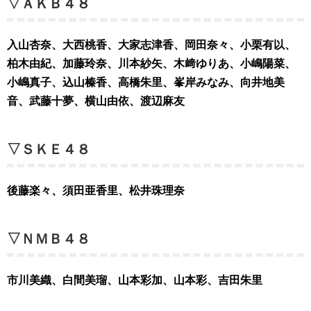
▽ＡＫＢ４８
入山杏奈、大西桃香、大家志津香、岡田奈々、小栗有以、
柏木由紀、加藤玲奈、川本紗矢、木﨑ゆりあ、小嶋陽菜、
小嶋真子、込山榛香、高橋朱里、峯岸みなみ、向井地美
音、武藤十夢、横山由依、渡辺麻友
▽ＳＫＥ４８
後藤楽々、須田亜香里、松井珠理奈
▽ＮＭＢ４８
市川美織、白間美瑠、山本彩加、山本彩、吉田朱里