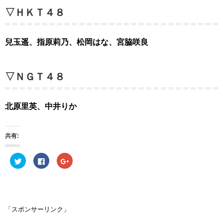
▽ＨＫＴ４８
兒玉遥、指原莉乃、松岡はな、宮脇咲良
▽ＮＧＴ４８
北原里英、中井りか
共有:
ク
F
ク
リ
a
リ
ッ
c
ッ
ク
e
ク
し
b
し
て
o
て
T
o
G
w
k
o
i
で
o
「スポンサーリンク」
t
共
g
t
有
l