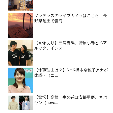
ソラテラスのライブカメラはこちら！長
野県竜王で雲海...
【画像あり】三浦春馬、菅原小春とペア
ルック。インス...
【休職理由は？】NHK橋本奈穂子アナが
休職へ（ニュ...
【驚愕】高橋一生の弟は安部勇磨、ネバ
ヤン（neve...