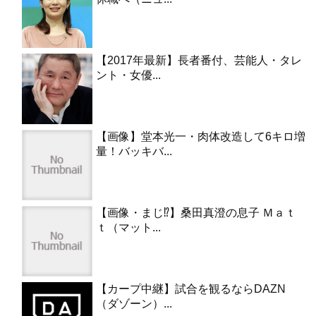
【2017年最新】長者番付、芸能人・タレ
ント・女優...
【画像】堂本光一・肉体改造して6キロ増
量！バッキバ...
【画像・まじ⁉︎】桑田真澄の息子 Ｍａｔ
ｔ（マット...
【カープ中継】試合を観るならDAZN
（ダゾーン）...