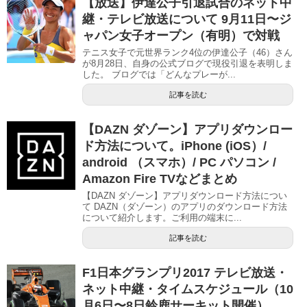
【放送】伊達公子引退試合のネット中
継・テレビ放送について 9月11日〜ジ
ャパン女子オープン（有明）で対戦
テニス女子で元世界ランク4位の伊達公子（46）さん
が8月28日、自身の公式ブログで現役引退を表明しま
した。 ブログでは「どんなプレーが...
記事を読む
【DAZN ダゾーン】アプリダウンロー
ド方法について。iPhone (iOS）/
android （スマホ）/ PC パソコン /
Amazon Fire TVなどまとめ
【DAZN ダゾーン】アプリダウンロード方法につい
て DAZN（ダゾーン）のアプリのダウンロード方法
について紹介します。ご利用の端末に...
記事を読む
F1日本グランプリ2017 テレビ放送・
ネット中継・タイムスケジュール（10
月6日〜8日鈴鹿サーキット開催）