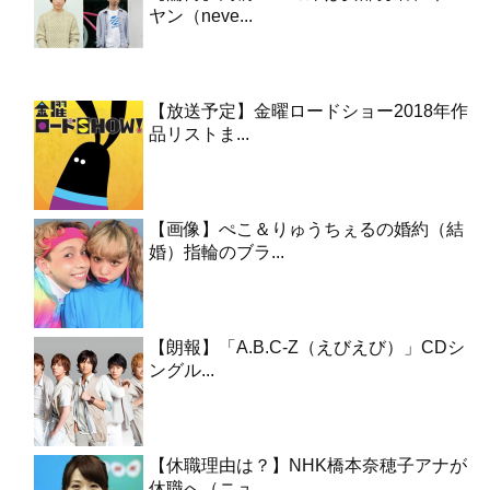
ヤン（neve...
【放送予定】金曜ロードショー2018年作
品リストま...
【画像】ぺこ＆りゅうちぇるの婚約（結
婚）指輪のブラ...
【朗報】「A.B.C-Z（えびえび）」CDシ
ングル...
【休職理由は？】NHK橋本奈穂子アナが
休職へ（ニュ...