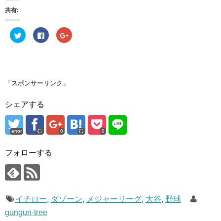
共有:
ク
F
ク
リ
a
リ
ッ
c
ッ
ク
e
ク
し
b
し
て
o
て
T
o
G
w
k
o
i
で
o
「スポンサーリンク」
t
共
g
t
有
l
e
す
e
シェアする
r
る
+
で
に
で
共
は
共
有
ク
有
(
リ
(
error
0
0
新
ッ
新
し
ク
し
い
し
い
ウ
て
ウ
フォローする
ィ
く
ィ
ン
だ
ン
ド
さ
ド
ウ
い
ウ
で
(
で
開
新
開
き
し
き
イチロー
ま
い
,
ダゾーン
ま
,
メジャーリーグ
,
大谷
,
野球
す
ウ
す
)
ィ
)
gungun-tree
ン