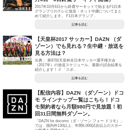
2017年10月6日から鈴鹿サーキットで始まるF1日本
グランプリのテレビ放送・ネット中継についてまと
めて紹介します。 F1日本グランプ...
記事を読む
【天皇杯2017 サッカー】DAZN （ダ
ゾーン）でも見れる？生中継・放送を
見る方法は？
出典： 第97回天皇杯全日本サッカー選手権大会
（2017年）の放送スケジュール、最新の試合結果を
紹介します！ // 「スポ...
記事を読む
【配信内容】DAZN （ダゾーン）ドコ
モ ラインナップ一覧はこちら！ドコ
モ契約者なら月額980円で見放題！初
回31日間無料ダゾーン。
「DAZN for docomo（ダ・ゾーン フォー ドコモ）」
では、国内外130以上、年間6,000試合以上のスポー