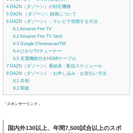
4
DAZN（ダゾーン）の対応機種
5
DAZN （ダゾーン）録画について
6
DAZN（ダゾーン）：テレビで視聴する方法
6.1
Amazon Fire TV
6.2
Amazon Fire TV Stick
6.3
Google ChromecastTM
6.4
ひかりTVチューナー
6.5
充電機能付きHDMIケーブル
7
DAZN（ダゾーン）番組表・配信スケジュール
8
DAZN（ダゾーン）：お申し込み・お支払い方法
8.1
共有:
8.2
関連
「スポンサーリンク」
国内外130以上、年間7,500試合以上のスポ