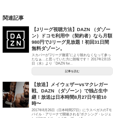
ド
ウ
で
開
き
ま
関連記事
す
)
【Jリーグ視聴方法】DAZN （ダゾー
ン）ドコモ利用中（契約者）なら月額
980円でJリーグ見放題！初回31日間
無料ダゾーン。
スカパーが“Jリーグ撤退”により観れなくなって参っ
たなぁ…と思っていた方に朗報です！ 2017年2月15
日（水）より「DAZN for...
記事を読む
【放送】メイウェザーvsマクレガー
戦、DAZN （ダゾーン）で独占生中
継！放送は日本時間8月27日午前10
時〜
2017年8月26日（日本時間27日）にラスベガスのTモ
バイル・アリーナで開催される“ボクシング・レジェ