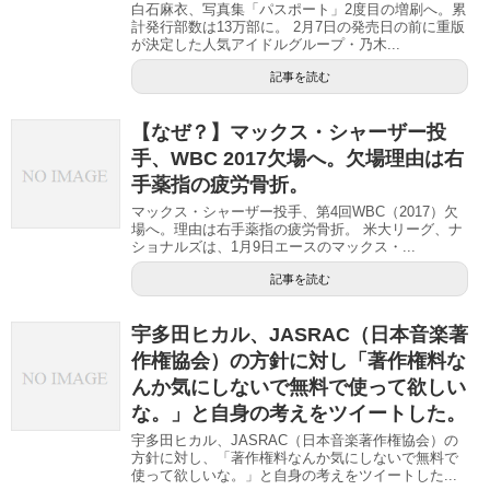
白石麻衣、写真集「パスポート」2度目の増刷へ。累
計発行部数は13万部に。 2月7日の発売日の前に重版
が決定した人気アイドルグループ・乃木...
記事を読む
【なぜ？】マックス・シャーザー投
手、WBC 2017欠場へ。欠場理由は右
手薬指の疲労骨折。
マックス・シャーザー投手、第4回WBC（2017）欠
場へ。理由は右手薬指の疲労骨折。 米大リーグ、ナ
ショナルズは、1月9日エースのマックス・...
記事を読む
宇多田ヒカル、JASRAC（日本音楽著
作権協会）の方針に対し「著作権料な
んか気にしないで無料で使って欲しい
な。」と自身の考えをツイートした。
宇多田ヒカル、JASRAC（日本音楽著作権協会）の
方針に対し、「著作権料なんか気にしないで無料で
使って欲しいな。」と自身の考えをツイートした...