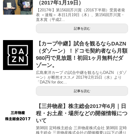
（2017年1月19日）
【2017年】第156回芥川賞（2016下半期）受賞者発
表 ＜速報＞ 本日1月19日（木）、第156回芥川賞・
直木賞（平成2...
記事を読む
【カープ中継】試合を観るならDAZN
（ダゾーン）！ドコモ契約者なら月額
980円で見放題！初回1ヶ月無料だダ
ゾーン。
広島東洋カープ の試合中継を観るならDAZN （ダゾ
ーン）が断然オススメ 2017年2月15日（水）より
「DAZN for doc...
記事を読む
【三井物産】株主総会2017年6月｜日
程・お土産・場所などの開催情報につ
いて
第98回 定時株主総会 三井物産株式会社 第98回 定時
株主総会 三井物産株式会社の開催概要は以下の通り