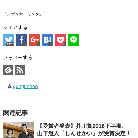
て
o
て
T
o
G
w
k
o
i
で
o
「スポンサーリンク」
t
共
g
t
有
l
e
す
e
シェアする
r
る
+
で
に
で
共
は
共
有
ク
有
(
リ
(
error
0
0
新
ッ
新
し
ク
し
い
し
い
ウ
て
ウ
フォローする
ィ
く
ィ
ン
だ
ン
ド
さ
ド
ウ
い
ウ
で
(
で
開
新
開
き
し
き
gunguntree
ま
い
ま
す
ウ
す
)
ィ
)
ン
ド
ウ
で
関連記事
開
き
ま
す
【受賞者発表】芥川賞2016下半期、
)
山下澄人『しんせかい』が受賞決定！