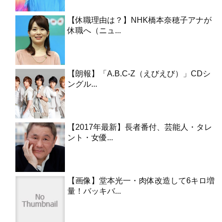
【休職理由は？】NHK橋本奈穂子アナが
休職へ（ニュ...
【朗報】「A.B.C-Z（えびえび）」CDシ
ングル...
【2017年最新】長者番付、芸能人・タレ
ント・女優...
【画像】堂本光一・肉体改造して6キロ増
量！バッキバ...