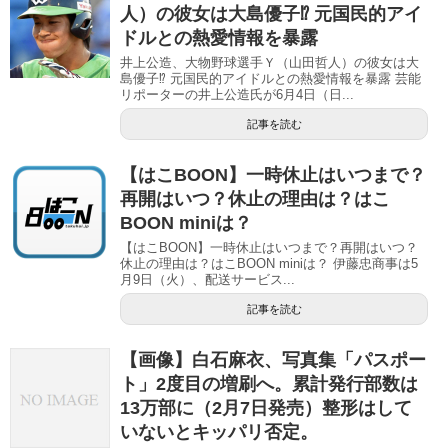
人）の彼女は大島優子⁉︎ 元国民的アイ
ドルとの熱愛情報を暴露
井上公造、大物野球選手Ｙ（山田哲人）の彼女は大
島優子⁉︎ 元国民的アイドルとの熱愛情報を暴露 芸能
リポーターの井上公造氏が6月4日（日...
記事を読む
【はこBOON】一時休止はいつまで？
再開はいつ？休止の理由は？はこ
BOON miniは？
【はこBOON】一時休止はいつまで？再開はいつ？
休止の理由は？はこBOON miniは？ 伊藤忠商事は5
月9日（火）、配送サービス...
記事を読む
【画像】白石麻衣、写真集「パスポー
ト」2度目の増刷へ。累計発行部数は
13万部に（2月7日発売）整形はして
いないとキッパリ否定。