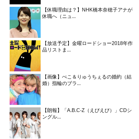
【休職理由は？】NHK橋本奈穂子アナが
休職へ（ニュ...
【放送予定】金曜ロードショー2018年作
品リストま...
【画像】ぺこ＆りゅうちぇるの婚約（結
婚）指輪のブラ...
【朗報】「A.B.C-Z（えびえび）」CDシ
ングル...