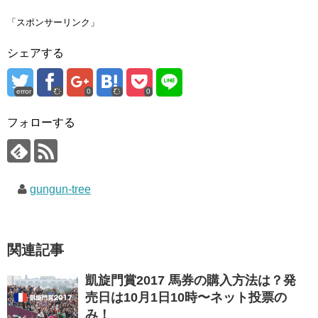
T
o
G
w
k
o
i
で
o
「スポンサーリンク」
t
共
g
t
有
l
e
す
e
シェアする
r
る
+
で
に
で
共
は
共
有
ク
有
(
リ
(
error
0
0
新
ッ
新
し
ク
し
い
し
い
ウ
て
ウ
フォローする
ィ
く
ィ
ン
だ
ン
ド
さ
ド
ウ
い
ウ
で
(
で
開
新
開
き
し
き
gungun-tree
ま
い
ま
す
ウ
す
)
ィ
)
ン
ド
ウ
で
関連記事
開
き
ま
す
凱旋門賞2017 馬券の購入方法は？発
)
売日は10月1日10時〜ネット投票の
み！