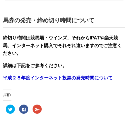
馬券の発売・締め切り時間について
締切り時間は競馬場・ウインズ、それからIPATや楽天競
馬、インターネット購入でそれぞれ違いますのでご注意く
ださい。
詳細は下記をご参考ください。
平成２８年度インターネット投票の発売時間について
共有:
ク
F
ク
リ
a
リ
ッ
c
ッ
ク
e
ク
し
b
し
て
o
て