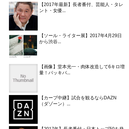
【2017年最新】長者番付、芸能人・タレ
ント・女優...
【ソール・ライター展】2017年4月29日
から渋谷...
【画像】堂本光一・肉体改造して6キロ増
量！バッキバ...
【カープ中継】試合を観るならDAZN
（ダゾーン）...
【2017年】長者番付・日本トップ50を発