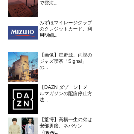
で雲海...
みずほマイレージクラブ
のクレジットカード、利
用明細...
【画像】星野源、両親の
ジャズ喫茶「Signal」
の...
【DAZN ダゾーン】メー
ルマガジンの配信停止方
法...
【驚愕】高橋一生の弟は
安部勇磨、ネバヤン
（neve...