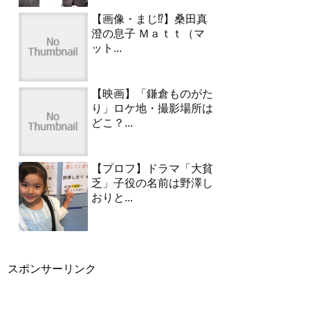
【画像・まじ⁉︎】桑田真
澄の息子 Ｍａｔｔ（マ
ット...
【映画】「鎌倉ものがた
り」ロケ地・撮影場所は
どこ？...
【プロフ】ドラマ「大貧
乏」子役の名前は野澤し
おりと...
スポンサーリンク