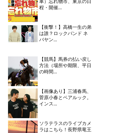
車）忘れ物市、東京の日
程・開催...
【衝撃！】高橋一生の弟
は誰？ロックバンド ネ
バヤン...
【競馬】馬券の払い戻し
方法（場所や期限、平日
の時間...
【画像あり】三浦春馬、
菅原小春とペアルック。
インス...
ソラテラスのライブカメ
ラはこちら！長野県竜王