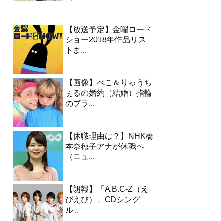
【放送予定】金曜ロード
ショー2018年作品リス
トま...
【画像】ぺこ＆りゅうち
ぇるの婚約（結婚）指輪
のブラ...
【休職理由は？】NHK橋
本奈穂子アナが休職へ
（ニュ...
【朗報】「A.B.C-Z（え
びえび）」CDシング
ル...