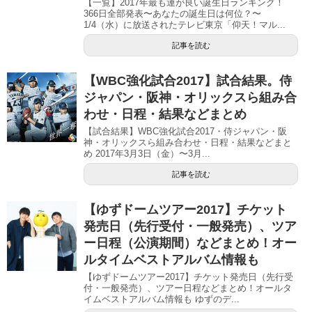
【一覧】2017年最も運が良い誕生日ランキング！
366日全部発表〜あなたの誕生日は何位？〜
1/4（水）に放送されたテレビ東京「仰天！マル...
記事を読む
【WBC強化試合2017】試合結果。侍
ジャパン・阪神・オリックスら組み合
わせ・日程・結果などまとめ
【試合結果】WBC強化試合2017・侍ジャパン・阪
神・オリックスら組み合わせ・日程・結果などまと
め 2017年3月3日（金）〜3月...
記事を読む
【ゆずドームツアー2017】チケット
発売日（先行受付・一般発売）、ツア
ー日程（公演期間）などまとめ！オー
ルタイムベストアルバム情報も
【ゆずドームツアー2017】チケット発売日（先行受
付・一般発売）、ツアー日程などまとめ！オールタ
イムベストアルバム情報も ゆずのデ...