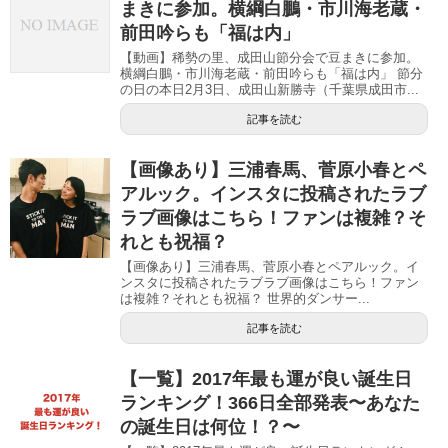
まきに参加。横綱白鵬・市川海老蔵・
前田吟らも「福は内」
【動画】稀勢の里、成田山節分会で豆まきに参加。
横綱白鵬・市川海老蔵・前田吟らも「福は内」 節分
の日の本日2月3日、成田山新勝寺（千葉県成田市...
記事を読む
【画像あり】三浦春馬、菅原小春とペ
アルック。インスタに投稿されたラブ
ラブ画像はこちら！ファンは複雑？そ
れとも祝福？
【画像あり】三浦春馬、菅原小春とペアルック。イ
ンスタに投稿されたラブラブ画像はこちら！ファン
は複雑？それとも祝福？ 世界的ダンサー...
記事を読む
【一覧】2017年最も運が良い誕生日
ランキング！366日全部発表〜あなた
の誕生日は何位！？〜