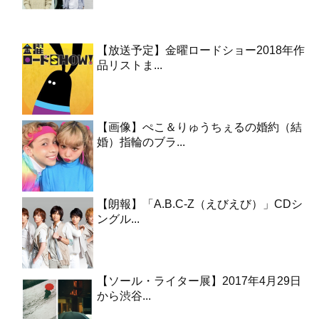
【放送予定】金曜ロードショー2018年作
品リストま...
【画像】ぺこ＆りゅうちぇるの婚約（結
婚）指輪のブラ...
【朗報】「A.B.C-Z（えびえび）」CDシ
ングル...
【ソール・ライター展】2017年4月29日
から渋谷...