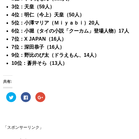
3位：天皇（59人）
4位：明仁（今上）天皇（50人）
5位：小澤マリア（Ｍｉｙａｂｉ）20人
6位：小堀（タイの小説「クーカム」登場人物）17人
7位：X JAPAN（16人）
7位：深田恭子（16人）
9位：野比のび太（ドラえもん、14人）
10位：蒼井そら（13人）
共有:
ク
F
ク
リ
a
リ
ッ
c
ッ
ク
e
ク
し
b
し
て
o
て
T
o
G
w
k
o
i
で
o
「スポンサーリンク」
t
共
g
t
有
l
e
す
e