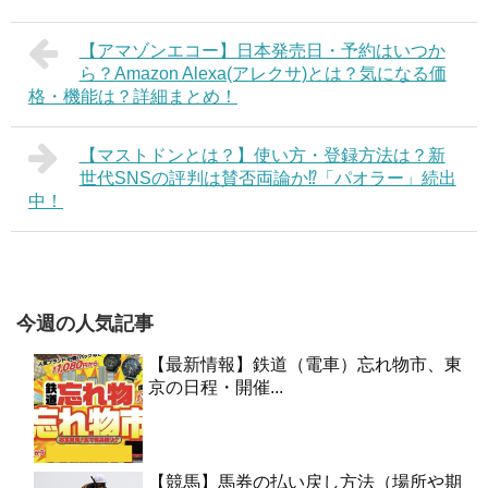
【アマゾンエコー】日本発売日・予約はいつか
ら？Amazon Alexa(アレクサ)とは？気になる価
格・機能は？詳細まとめ！
【マストドンとは？】使い方・登録方法は？新
世代SNSの評判は賛否両論か⁉︎「パオラー」続出
中！
今週の人気記事
【最新情報】鉄道（電車）忘れ物市、東
京の日程・開催...
【競馬】馬券の払い戻し方法（場所や期