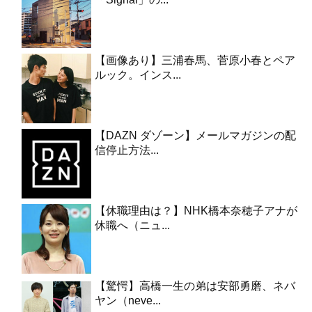
【画像あり】三浦春馬、菅原小春とペア
ルック。インス...
【DAZN ダゾーン】メールマガジンの配
信停止方法...
【休職理由は？】NHK橋本奈穂子アナが
休職へ（ニュ...
【驚愕】高橋一生の弟は安部勇磨、ネバ
ヤン（neve...