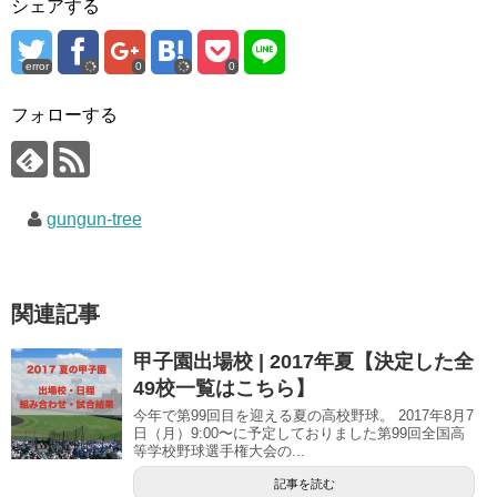
シェアする
r
る
+
で
に
で
共
は
共
有
ク
有
(
リ
(
error
0
0
新
ッ
新
し
ク
し
い
し
い
ウ
て
ウ
フォローする
ィ
く
ィ
ン
だ
ン
ド
さ
ド
ウ
い
ウ
で
(
で
開
新
開
き
し
き
gungun-tree
ま
い
ま
す
ウ
す
)
ィ
)
ン
ド
ウ
で
関連記事
開
き
ま
す
甲子園出場校 | 2017年夏【決定した全
)
49校一覧はこちら】
今年で第99回目を迎える夏の高校野球。 2017年8月7
日（月）9:00〜に予定しておりました第99回全国高
等学校野球選手権大会の...
記事を読む