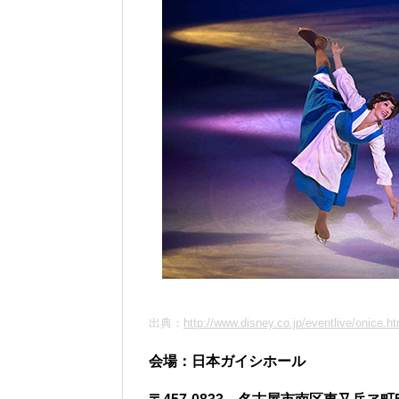
出典：
http://www.disney.co.jp/eventlive/onice.ht
会場：日本ガイシホール