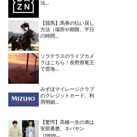
法...
【競馬】馬券の払い戻し
方法（場所や期限、平日
の時間...
ソラテラスのライブカメ
ラはこちら！長野県竜王
で雲海...
みずほマイレージクラブ
のクレジットカード、利
用明細...
【驚愕】高橋一生の弟は
安部勇磨、ネバヤン
（neve...