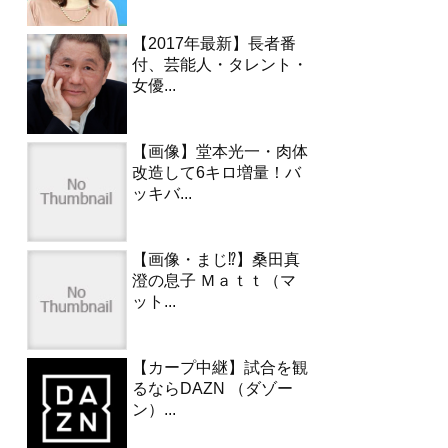
【2017年最新】長者番
付、芸能人・タレント・
女優...
【画像】堂本光一・肉体
改造して6キロ増量！バ
ッキバ...
【画像・まじ⁉︎】桑田真
澄の息子 Ｍａｔｔ（マ
ット...
【カープ中継】試合を観
るならDAZN （ダゾー
ン）...