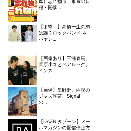
車）忘れ物市、東京の日
程・開催...
【衝撃！】高橋一生の弟
は誰？ロックバンド ネ
バヤン...
【画像あり】三浦春馬、
菅原小春とペアルック。
インス...
【画像】星野源、両親の
ジャズ喫茶「Signal」
の...
【DAZN ダゾーン】メー
ルマガジンの配信停止方