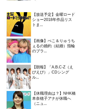
【放送予定】金曜ロード
ショー2018年作品リス
トま...
【画像】ぺこ＆りゅうち
ぇるの婚約（結婚）指輪
のブラ...
【朗報】「A.B.C-Z（え
びえび）」CDシング
ル...
【休職理由は？】NHK橋
本奈穂子アナが休職へ
（ニュ...