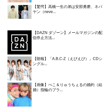
【驚愕】高橋一生の弟は安部勇磨、ネバ
ヤン（neve...
【DAZN ダゾーン】メールマガジンの配
信停止方法...
【朗報】「A.B.C-Z（えびえび）」CDシ
ングル...
【画像】ぺこ＆りゅうちぇるの婚約（結
婚）指輪のブラ...