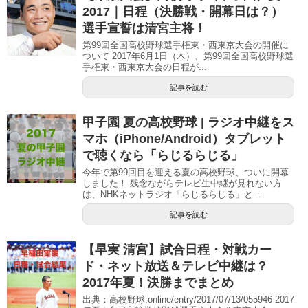
2017｜日程（決勝戦・開幕日は？）
選手宣誓は清宮主将！
第99回全国高校野球選手権東・西東京大会の開催に
ついて 2017年6月1日（木）、第99回全国高校野球選
手権東・西東京大会の日程が...
記事を読む
甲子園 夏の高校野球 | ラジオ中継をス
マホ（iPhone/Android）タブレット
で聴くなら「らじるらじる」
今年で第99回目を迎える夏の高校野球、ついに開幕
しました！ 残念ながらテレビ生中継が見れない方
は、NHKネットラジオ「らじるらじる」と...
記事を読む
【早実 清宮】試合日程・対戦カー
ド・ネット放送＆テレビ中継は？
2017年夏！決勝までまとめ
出典：高校野球.online/entry/2017/07/13/055946 2017