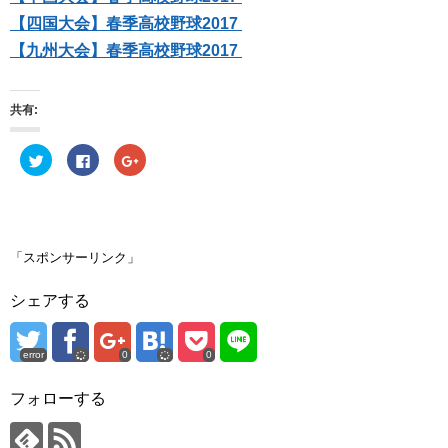
【四国大会】春季高校野球2017
【九州大会】春季高校野球2017
共有:
ク
F
ク
リ
a
リ
ッ
c
ッ
ク
e
ク
し
b
し
て
o
て
T
o
G
w
k
o
i
で
o
「スポンサーリンク」
t
共
g
t
有
l
e
す
e
シェアする
r
る
+
で
に
で
共
は
共
有
ク
有
(
リ
(
error
0
0
新
ッ
新
し
ク
し
い
し
い
ウ
て
ウ
フォローする
ィ
く
ィ
ン
だ
ン
ド
さ
ド
ウ
い
ウ