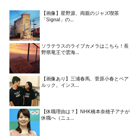
【画像】星野源、両親のジャズ喫茶
「Signal」の...
ソラテラスのライブカメラはこちら！長
野県竜王で雲海...
【画像あり】三浦春馬、菅原小春とペア
ルック。インス...
【休職理由は？】NHK橋本奈穂子アナが
休職へ（ニュ...