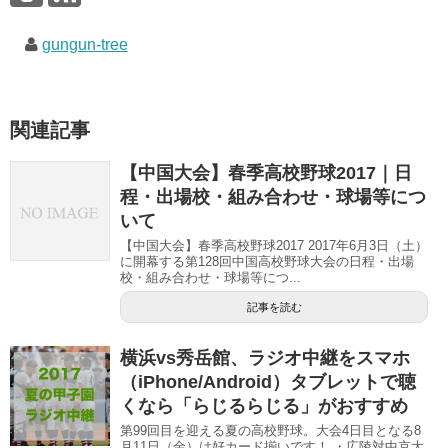
で
(
で
開
新
開
き
し
き
gungun-tree
ま
い
ま
す
ウ
す
)
ィ
)
ン
ド
ウ
で
関連記事
開
き
ま
す
【中国大会】春季高校野球2017｜日
)
程・出場校・組み合わせ・球場等につ
いて
【中国大会】春季高校野球2017 2017年6月3日（土）
に開幕する第128回中国高校野球大会の日程・出場
校・組み合わせ・球場等につ...
記事を読む
横浜vs秀岳館、ラジオ中継をスマホ
（iPhone/Android）タブレットで聴
くなら「らじるらじる」がおすすめ
第99回目を迎える夏の高校野球。大会4日目となる8
月11日（金）は好カード揃いです！ ・広陵対中京大