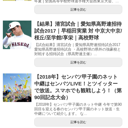
年夏 | 全国高等学校野球選手権大会西東京大会、...
記事を読む
【結果】清宮試合｜愛知県高野連招待
試合2017｜早稲田実業 対 中京大中京/
桜丘/至学館/享栄｜高校野球
【試合結果】清宮試合｜愛知県高野連招待試合2017
愛知県高野連招待試合 ・高校野球の県外の強豪校と
対戦する招待試合（県高野連主催）...
記事を読む
【2018年】センバツ甲子園のネット
中継はセンバツLIVE！とツイッター
で放送。スマホでも観戦しよう！（第
90回記念大会）
【2018年】センバツ甲子園のネット中継 今年で第90
回目を迎える春のセンバツ甲子園のネット放送・生
中継について紹介します。 な...
記事を読む