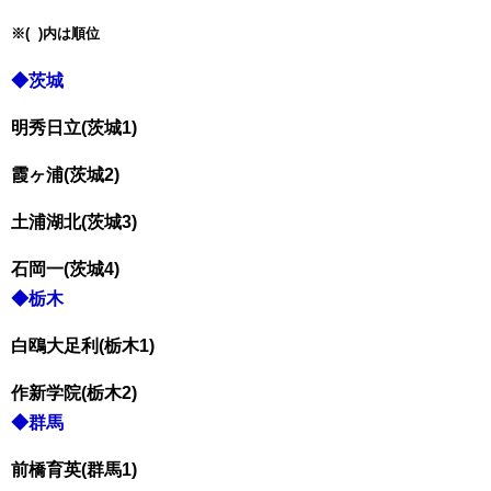
※( )内は順位
◆茨城
明秀日立(茨城1)
霞ヶ浦(茨城2)
土浦湖北(茨城3)
石岡一(茨城4)
◆栃木
白鴎大足利(栃木1)
作新学院(栃木2)
◆群馬
前橋育英(群馬1)