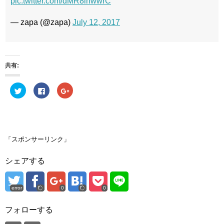
pic.twitter.com/dMR8lhwwrC
— zapa (@zapa)
July 12, 2017
共有:
ク
F
ク
リ
a
リ
ッ
c
ッ
ク
e
ク
し
b
し
て
o
て
T
o
G
w
k
o
i
で
o
「スポンサーリンク」
t
共
g
t
有
l
e
す
e
シェアする
r
る
+
で
に
で
共
は
共
有
ク
有
(
リ
(
error
0
0
新
ッ
新
し
ク
し
い
し
い
ウ
て
ウ
フォローする
ィ
く
ィ
ン
だ
ン