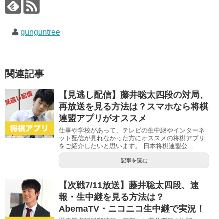
ド
さ
ド
ウ
い
ウ
で
(
で
開
新
開
き
し
き
gunguntree
ま
い
ま
す
ウ
す
)
ィ
)
ン
ド
ウ
で
関連記事
開
き
ま
す
【見逃し配信】藤井聡太四段の対局、
)
再放送を見る方法は？スマホなら将棋
連盟アプリがオススメ
仕事や学校があって、テレビの生中継やインターネ
ット配信が見れなかった方にオススメの将棋アプリ
をご紹介したいと思います。 日本将棋連盟公...
記事を読む
【次戦7/11放送】藤井聡太四段、速
報・生中継を見る方法は？
AbemaTV・ニコニコ生中継で実況！