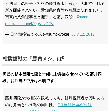
＜四日目の様子＞将棋の藤井聡太四段が、大相撲七月場
所が開催されている愛知県体育館を観戦に訪れました。
写真は八角理事長と握手する藤井四段。
#sumo
pic.twitter.com/IZ0gVovD2V
— 日本相撲協会公式 (@sumokyokai)
July 12, 2017
相撲観戦の「勝負メシ」は⁉︎
師匠の杉本昌隆七段と一緒にお弁当を食べている藤井四
段。お弁当の中身は不明です。
藤井四段が大相撲を観戦しても、結局視聴者が興味ある
のは弁当という謎の国民性。
#弁当は日本が起源