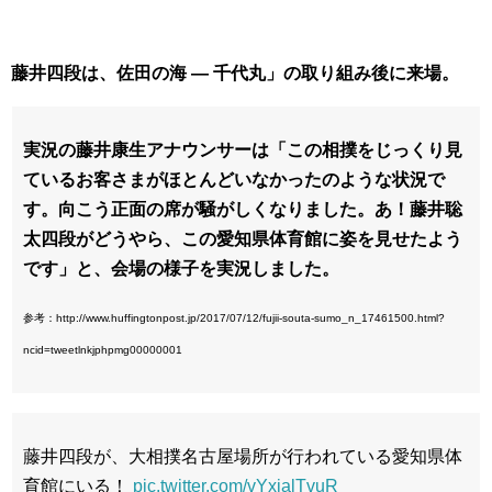
藤井四段は、佐田の海 ― 千代丸」の取り組み後に来場。
実況の藤井康生アナウンサーは「この相撲をじっくり見
ているお客さまがほとんどいなかったのような状況で
す。向こう正面の席が騒がしくなりました。あ！藤井聡
太四段がどうやら、この愛知県体育館に姿を見せたよう
です」と、会場の様子を実況しました。
参考：http://www.huffingtonpost.jp/2017/07/12/fujii-souta-sumo_n_17461500.html?
ncid=tweetlnkjphpmg00000001
藤井四段が、大相撲名古屋場所が行われている愛知県体
育館にいる！
pic.twitter.com/vYxialTvuR