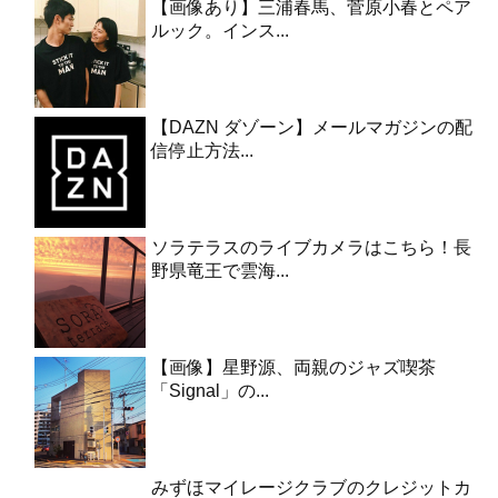
【画像あり】三浦春馬、菅原小春とペア
ルック。インス...
【DAZN ダゾーン】メールマガジンの配
信停止方法...
ソラテラスのライブカメラはこちら！長
野県竜王で雲海...
【画像】星野源、両親のジャズ喫茶
「Signal」の...
みずほマイレージクラブのクレジットカ