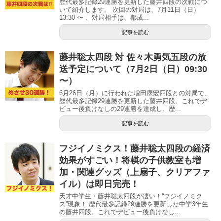
歴代最多記録29連勝を更新した藤井四段の次戦につ
いて紹介します。 次回の対局は、7月11日（日）
13:30 〜 、対局相手は、都成...
記事を読む
藤井聡太四段 対 佐々木勇気五段の放
送予定について（7月2日（日）09:30
〜）
6月26日（月）に行われた増田康宏四段との対局で、
歴代最多記録29連勝を更新した藤井四段。これでデ
ビュー後負けなしの29連勝を達成し、歴...
記事を読む
フジイノミクス！藤井聡太四段の経済
効果がすごい！将棋の子供教室も増
加・関連グッズ（上扇子、クリアファ
イル）は即日完売！
天才中学生・藤井聡太四段が凄い！“フジイノミク
ス”現象！ 歴代最多記録29連勝を更新した中学3年生
の藤井四段。これでデビュー後負けなし...