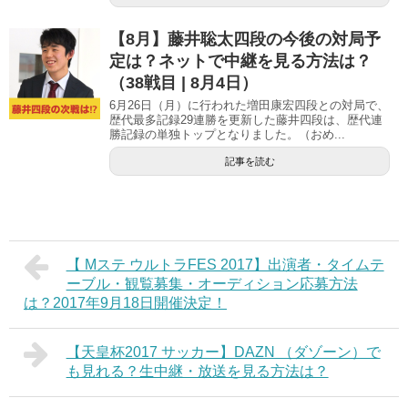
【8月】藤井聡太四段の今後の対局予
定は？ネットで中継を見る方法は？
（38戦目 | 8月4日）
6月26日（月）に行われた増田康宏四段との対局で、
歴代最多記録29連勝を更新した藤井四段は、歴代連
勝記録の単独トップとなりました。（おめ...
記事を読む
【 Mステ ウルトラFES 2017】出演者・タイムテ
ーブル・観覧募集・オーディション応募方法
は？2017年9月18日開催決定！
【天皇杯2017 サッカー】DAZN （ダゾーン）で
も見れる？生中継・放送を見る方法は？