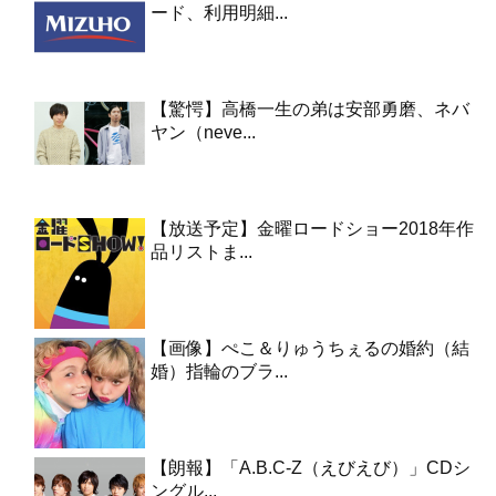
ード、利用明細...
【驚愕】高橋一生の弟は安部勇磨、ネバ
ヤン（neve...
【放送予定】金曜ロードショー2018年作
品リストま...
【画像】ぺこ＆りゅうちぇるの婚約（結
婚）指輪のブラ...
【朗報】「A.B.C-Z（えびえび）」CDシ
ングル...