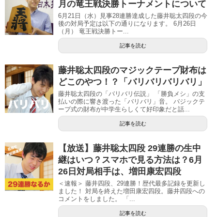
月の竜王戦決勝トーナメントについて
6月21日（水）見事28連勝達成した藤井聡太四段の今
後の対局予定は以下の通りになります。 6月26日
（月） 竜王戦決勝トー...
記事を読む
藤井聡太四段のマジックテープ財布は
どこのやつ！？「バリバリバリバリ」
藤井聡太四段の「バリバリ伝説」 「勝負メシ」の支
払いの際に響き渡った「バリバリ」音。 バジックテ
ープ式の財布が中学生らしくて好印象だと話...
記事を読む
【放送】藤井聡太四段 29連勝の生中
継はいつ？スマホで見る方法は？6月
26日対局相手は、増田康宏四段
＜速報＞ 藤井四段、29連勝！歴代最多記録を更新し
ました！ 対局を終えた増田康宏四段。藤井四段への
コメントをしました。 「...
記事を読む