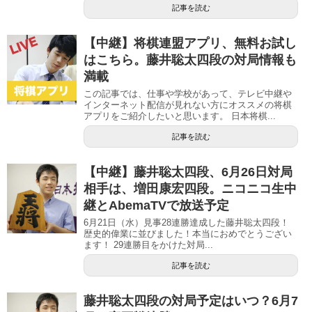
記事を読む
【中継】将棋連盟アプリ、無料お試し
はこちら。藤井聡太四段の対局情報も
満載
この記事では、仕事や学校があって、テレビ中継や
インターネット配信が見れない方にオススメの将棋
アプリをご紹介したいと思います。 日本将棋...
記事を読む
【中継】藤井聡太四段、6月26日対局
相手は、増田康宏四段。ニコニコ生中
継とAbemaTVで放送予定
6月21日（水）見事28連勝達成した藤井聡太四段！
歴史的偉業に並びました！本当におめでとうござい
ます！ 29連勝目をかけた対局...
記事を読む
藤井聡太四段の対局予定はいつ？6月7