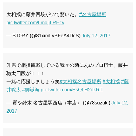
大相撲に藤井四段がいて驚いた。
#名古屋場所
pic.twitter.com/LmoIjLREcv
— ST0RY (@81ximLvBFeA4DcS)
July 12, 2017
升席で相撲観戦している我々の隣にあのプロ棋士、藤井
聡太四段が！！！
一緒に応援しましょう笑
#大相撲名古屋場所
#大相撲
#藤
井聡太
#御嶽海
pic.twitter.com/EsQLH2dkRT
— 質や鈴木 名古屋駅西店（本店） (@78suzuki)
July 12,
2017