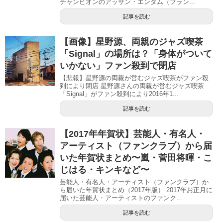
チャンピオンのアッサン・エンダム（フラン...
記事を読む
【画像】星野源、両親のジャズ喫茶
「Signal」の場所は？「身体がついて
いかない」ファン殺到で閉店
【悲報】星野源の両親が営むジャズ喫茶がファン殺
到により閉店 星野源さんの両親が営むジャズ喫茶
「Signal」がファン殺到により2016年1...
記事を読む
【2017年年賀状】芸能人・有名人・
アーティスト（ファンクラブ）から届
いた年賀状まとめ〜嵐・菅田将暉・こ
じはる・キンキなど〜
芸能人・有名人・アーティスト（ファンクラブ）か
ら届いた年賀状まとめ（2017年版） 2017年お正月に
届いた芸能人・アーティストのファンク...
記事を読む