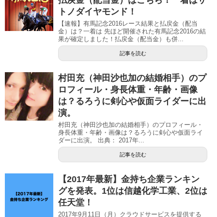
払戻金（配当金）はこちら！一着はサ
トノダイヤモンド！
【速報】有馬記念2016レース結果と払戻金（配当
金）は？一着は 先ほど開催された有馬記念2016の結
果が確定しました！払戻金（配当金）も併...
記事を読む
村田充（神田沙也加の結婚相手）のプ
ロフィール・身長体重・年齢・画像
は？るろうに剣心や仮面ライダーに出
演。
村田充（神田沙也加の結婚相手）のプロフィール・
身長体重・年齢・画像は？るろうに剣心や仮面ライ
ダーに出演。 出典： 2017年...
記事を読む
【2017年最新】金持ち企業ランキン
グを発表。1位は信越化学工業、2位は
任天堂！
2017年9月11日（月）クラウドサービスを提供する