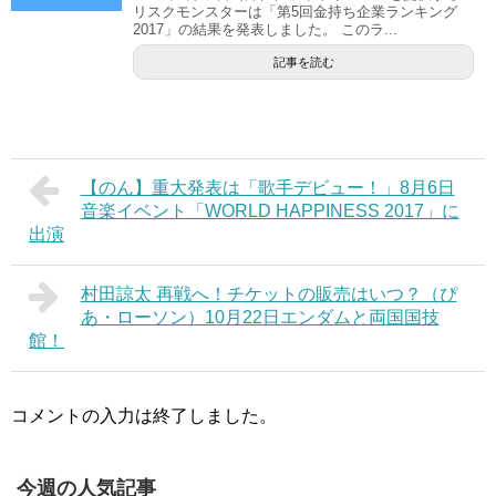
リスクモンスターは「第5回金持ち企業ランキング
2017」の結果を発表しました。 このラ...
記事を読む
【のん】重大発表は「歌手デビュー！」8月6日
音楽イベント「WORLD HAPPINESS 2017」に
出演
村田諒太 再戦へ！チケットの販売はいつ？（ぴ
あ・ローソン）10月22日エンダムと両国国技
館！
コメントの入力は終了しました。
今週の人気記事