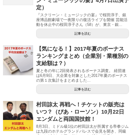
ン・ミュージックの宴』4月7日出演予
定）
『スクリーン・ミュージックの宴』で桜田淳子、銀
座博品館劇場で一夜限りの復活ライブを開催 芸能活
動を休止中の桜田淳子さん（58）が、東京・銀...
記事を読む
【気になる！】2017年夏のボーナス
ランキングまとめ（企業別・業種別の
支給額は？）
夏と冬の年に2回発表されるボーナス調査。 経団連
は6月9日、大企業を対象とした2017年夏のボーナス
の第１次集計をまとめました...
記事を読む
村田諒太 再戦へ！チケットの販売は
いつ？（ぴあ・ローソン）10月22日
エンダムと両国国技館！
8月3日、ミドル級1位の村田諒太が所属する帝拳ジム
は九段のホテルグランドパレスで会見を開き、同級