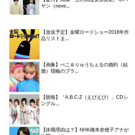
ヤン（neve...
【放送予定】金曜ロードショー2018年作
品リストま...
【画像】ぺこ＆りゅうちぇるの婚約（結
婚）指輪のブラ...
【朗報】「A.B.C-Z（えびえび）」CDシ
ングル...
【休職理由は？】NHK橋本奈穂子アナが