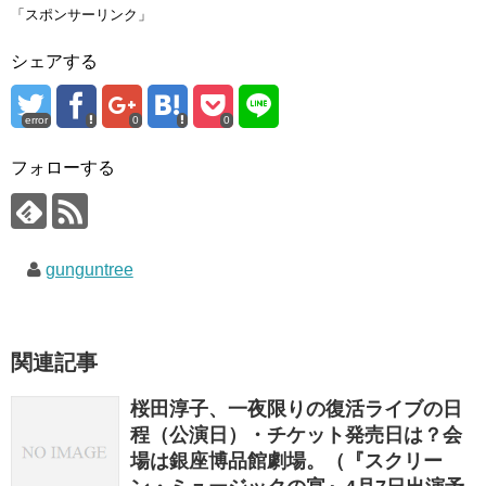
i
で
o
「スポンサーリンク」
t
共
g
t
有
l
e
す
e
シェアする
r
る
+
で
に
で
共
は
共
有
ク
有
(
リ
(
error
0
0
新
ッ
新
し
ク
し
い
し
い
ウ
て
ウ
フォローする
ィ
く
ィ
ン
だ
ン
ド
さ
ド
ウ
い
ウ
で
(
で
開
新
開
き
し
き
gunguntree
ま
い
ま
す
ウ
す
)
ィ
)
ン
ド
ウ
で
関連記事
開
き
ま
す
桜田淳子、一夜限りの復活ライブの日
)
程（公演日）・チケット発売日は？会
場は銀座博品館劇場。（『スクリー