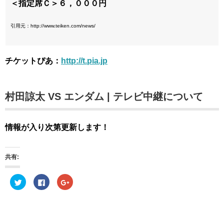
＜指定席Ｃ＞６，０００円
引用元：http://www.teiken.com/news/
チケットぴあ：
http://t.pia.jp
村田諒太 VS エンダム | テレビ中継について
情報が入り次第更新します！
共有:
ク
F
ク
リ
a
リ
ッ
c
ッ
ク
e
ク
し
b
し
て
o
て
T
o
G
w
k
o