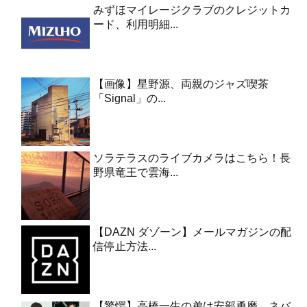
みずほマイレージクラブのクレジットカ
ード、利用明細...
【画像】星野源、両親のジャズ喫茶
「Signal」の...
ソラテラスのライブカメラはこちら！長
野県竜王で雲海...
【DAZN ダゾーン】メールマガジンの配
信停止方法...
【驚愕】高橋一生の弟は安部勇磨、ネバ